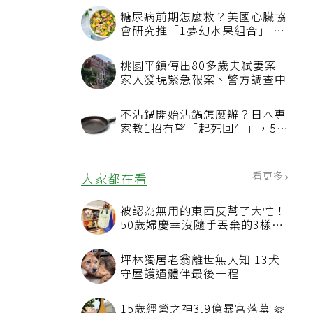
糖尿病前期怎麼救？美國心臟協
會研究推「1夢幻水果組合」 酪
梨加它改善血管功能
桃園平鎮傳出80多歲夫弒妻案
家人發現緊急報案、警方調查中
不沾鍋開始沾鍋怎麼辦？日本專
家教1招有望「起死回生」，5情
況該換新
看更多
大家都在看
被認為無用的東西反幫了大忙！
50歲婦慶幸沒隨手丟棄的3樣物
品
坪林獨居老翁離世無人知 13犬
守屋護遺體伴最後一程
15歲經營之神3.9億暴富落幕 麥