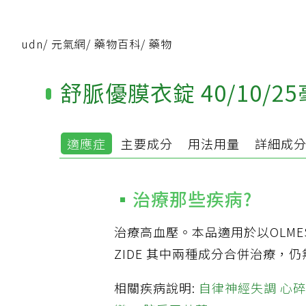
udn
/
元氣網
/
藥物百科
/
藥物
舒脈優膜衣錠 40/10/2
適應症
主要成分
用法用量
詳細成
治療那些疾病?
治療高血壓。本品適用於以OLMESART
ZIDE 其中兩種成分合併治療，
相關疾病說明:
自律神經失調
心碎