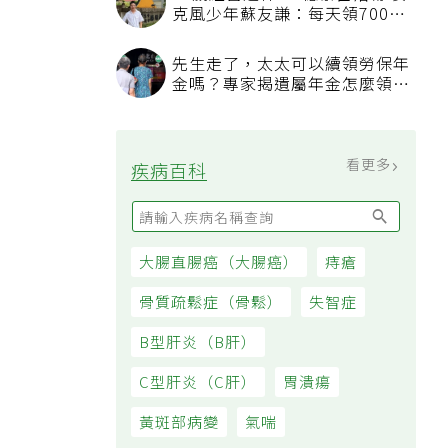
克風少年蘇友謙：每天領700元
過日子
先生走了，太太可以續領勞保年
金嗎？專家揭遺屬年金怎麼領，
看順位還要看資格
看更多
疾病百科
大腸直腸癌（大腸癌）
痔瘡
骨質疏鬆症（骨鬆）
失智症
B型肝炎（B肝）
C型肝炎（C肝）
胃潰瘍
黃斑部病變
氣喘