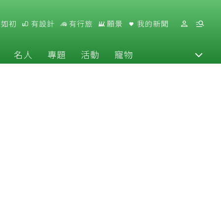
好如初
有設計
有行旅
願景
我的新聞
名人
專題
活動
寵物