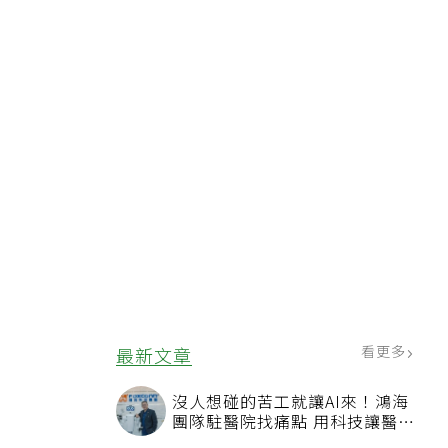
看更多
最新文章
沒人想碰的苦工就讓AI來！鴻海
團隊駐醫院找痛點 用科技讓醫療
更有溫度