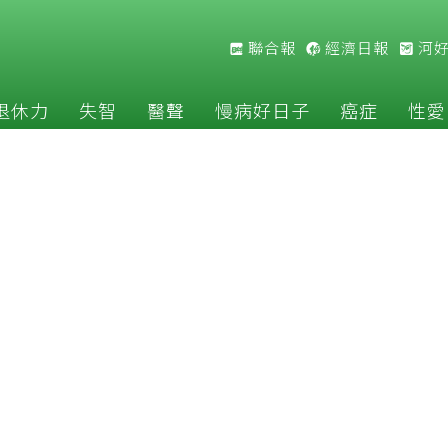
聯合報
經濟日報
河
退休力
失智
醫聲
慢病好日子
癌症
性愛