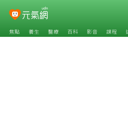
焦點
養生
醫療
百科
影音
課程