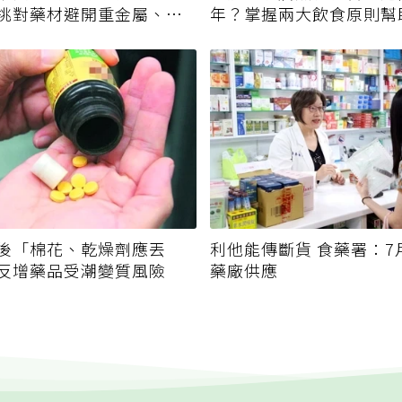
挑對藥材避開重金屬、發
年？掌握兩大飲食原則幫
後「棉花、乾燥劑應丟
利他能傳斷貨 食藥署：7
反增藥品受潮變質風險
藥廠供應