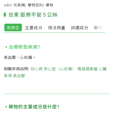
udn
/
元氣網
/
藥物百科
/
藥物
信東 脈樂平錠５公絲
適應症
主要成分
用法用量
詳細成分
藥物外觀
治療那些疾病?
高血壓、心絞痛。
相關疾病說明:
冠心病
狹心症（心絞痛）
嗜鉻細胞瘤
心臟
衰竭
高血壓
藥物的主要成分是什麼?