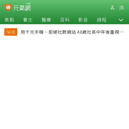
焦點
養生
醫療
百科
影音
課程
退休
用千元手機、拒絕社群網站 48歲社長中年後重視和
快訊
放棄的事：不為面子消費