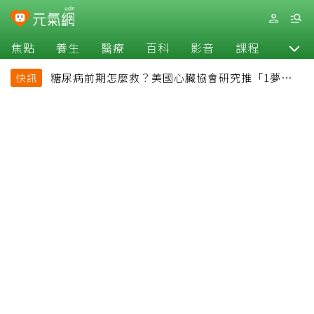
焦點
養生
醫療
百科
影音
課程
退休
糖尿病前期怎麼救？美國心臟協會研究推「1夢幻水
快訊
果組合」 酪梨加它改善血管功能