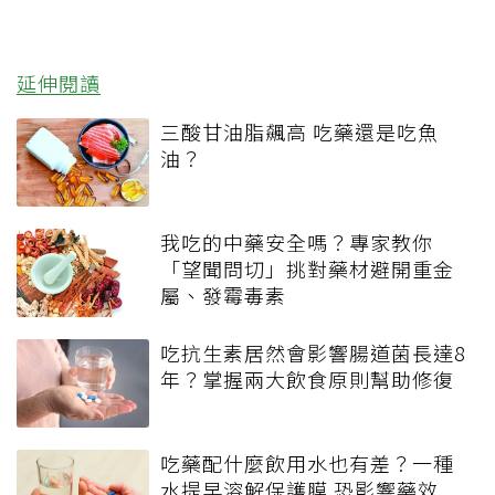
延伸閱讀
三酸甘油脂飆高 吃藥還是吃魚
油？
我吃的中藥安全嗎？專家教你
「望聞問切」挑對藥材避開重金
屬、發霉毒素
吃抗生素居然會影響腸道菌長達8
年？掌握兩大飲食原則幫助修復
吃藥配什麼飲用水也有差？一種
水提早溶解保護膜 恐影響藥效