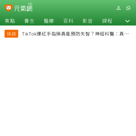
焦點
養生
醫療
百科
影音
課程
退休
TikTok爆紅手指操真能預防失智？神經科醫：真正
快訊
該做的是4件事