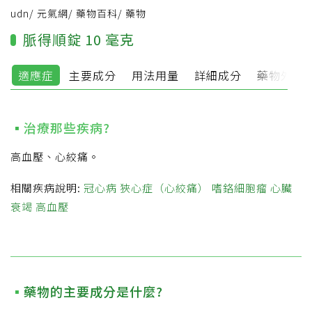
udn
/
元氣網
/
藥物百科
/
藥物
脈得順錠 10 毫克
適應症
主要成分
用法用量
詳細成分
藥物外觀
治療那些疾病?
高血壓、心絞痛。
相關疾病說明:
冠心病
狹心症（心絞痛）
嗜鉻細胞瘤
心臟
衰竭
高血壓
藥物的主要成分是什麼?