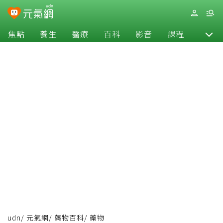
焦點
養生
醫療
百科
影音
課程
退休
udn
/
元氣網
/
藥物百科
/
藥物