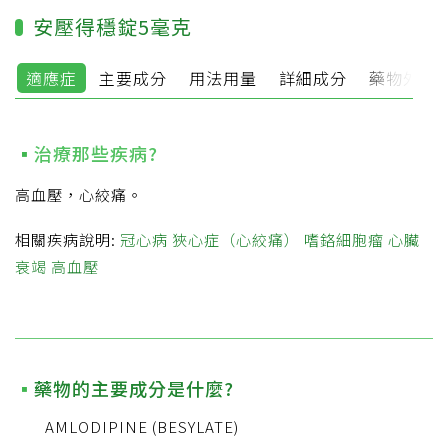
安壓得穩錠5毫克
適應症
主要成分
用法用量
詳細成分
藥物外觀
治療那些疾病?
高血壓，心絞痛。
相關疾病說明:
冠心病
狹心症（心絞痛）
嗜鉻細胞瘤
心臟
衰竭
高血壓
藥物的主要成分是什麼?
AMLODIPINE (BESYLATE)