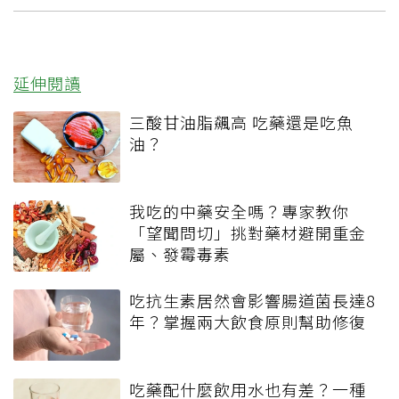
延伸閱讀
三酸甘油脂飆高 吃藥還是吃魚
油？
我吃的中藥安全嗎？專家教你
「望聞問切」挑對藥材避開重金
屬、發霉毒素
吃抗生素居然會影響腸道菌長達8
年？掌握兩大飲食原則幫助修復
吃藥配什麼飲用水也有差？一種