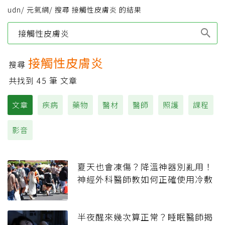
udn
/
元氣網
/
搜尋 接觸性皮膚炎 的結果
Type 1 or more
characters for results.
接觸性皮膚炎
搜尋
共找到
45
筆 文章
文章
疾病
藥物
醫材
醫師
照護
課程
影音
夏天也會凍傷？降溫神器別亂用！
神經外科醫師教如何正確使用冷敷
半夜醒來幾次算正常？睡眠醫師揭