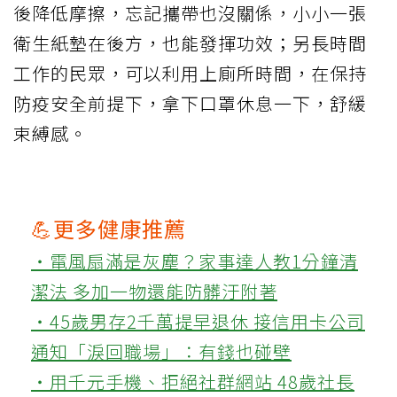
後降低摩擦，忘記攜帶也沒關係，小小一張
衛生紙墊在後方，也能發揮功效；另長時間
工作的民眾，可以利用上廁所時間，在保持
防疫安全前提下，拿下口罩休息一下，舒緩
束縛感。
💪更多健康推薦
‧電風扇滿是灰塵？家事達人教1分鐘清
潔法 多加一物還能防髒汙附著
‧45歲男存2千萬提早退休 接信用卡公司
通知「淚回職場」：有錢也碰壁
‧用千元手機、拒絕社群網站 48歲社長