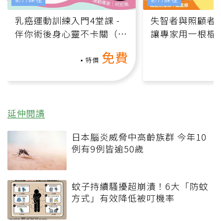
乳癌運動訓練入門4堂課 -
失智者與照顧者
伴你術後身心靈不卡關（線
讓專家用一根棍
上影音課）
何逆轉退化大腦
免費
課）
特價
延伸閱讀
日本腦炎威脅中高齡族群 今年10
例有9例皆逾50歲
蚊子持續騷擾超崩潰！6大「防蚊
方式」有效降低被叮機率