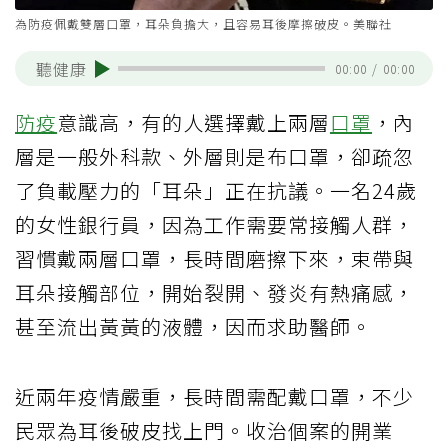
為防疫佩戴雙層口罩，耳朵負擔大，且容易耳後摩擦破皮。美聯社
聽健康
00:00
/
00:00
防疫
意識高，有的人選擇戴上兩層
口罩
，內
層是一般外科款、外層則是布口罩，卻疏忽
了負載壓力的「耳朵」正在抗議。一名24歲
的女性銀行員，因為工作需要常接觸人群，
習慣戴兩層口罩，長時間磨擦下來，束帶與
耳朵接觸部位，開始裂開、發炎有熱痛感，
甚至流出黃黃的液體，因而求助醫師。
近兩年疫情嚴重，長時間需配戴口罩，不少
民眾為耳後破皮找上門。收治個案的開業