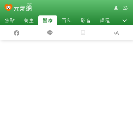
焦點
養生
醫療
百科
影音
課程
退休