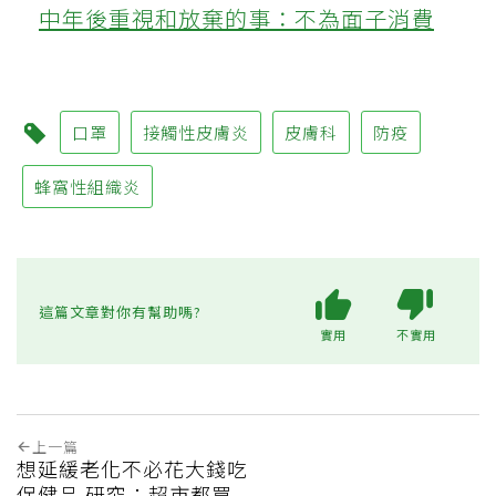
中年後重視和放棄的事：不為面子消費
口罩
接觸性皮膚炎
皮膚科
防疫
蜂窩性組織炎
這篇文章對你有幫助嗎?
實用
不實用
上一篇
想延緩老化不必花大錢吃
保健品 研究：超市都買