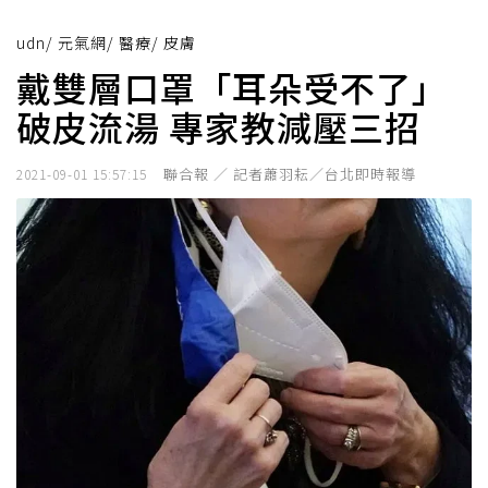
udn
/
元氣網
/
醫療
/
皮膚
戴雙層口罩「耳朵受不了」
破皮流湯 專家教減壓三招
聯合報 ／ 記者蕭羽耘／台北即時報導
2021-09-01 15:57:15