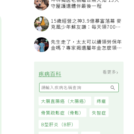
坪林獨居老翁離世無人知 13犬
守屋護遺體伴最後一程
15歲經營之神3.9億暴富落幕 麥
克風少年蘇友謙：每天領700元
過日子
先生走了，太太可以續領勞保年
金嗎？專家揭遺屬年金怎麼領，
看順位還要看資格
看更多
疾病百科
大腸直腸癌（大腸癌）
痔瘡
骨質疏鬆症（骨鬆）
失智症
B型肝炎（B肝）