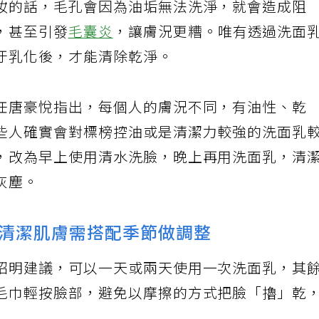
妝的話，毛孔會因為油垢無法洗淨，就會造成阻
，甚至引發
毛囊炎
，讓膚況更糟。唯有透過洗面
汙乳化後，才能清除乾淨。
任唐豪悅指出，每個人的膚況不同，有油性、乾
些人確實會對標榜控油或是清潔力較強的洗面乳
，改為早上使用清水洗臉，晚上再用洗面乳，清
灰塵。
清潔肌膚需搭配季節做調整
昭明建議，可以一天或兩天使用一次洗面乳，其
毛巾輕按臉部，避免以摩擦的方式把臉「擼」乾