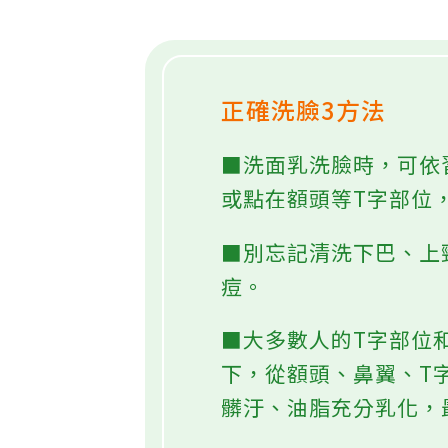
產品，不要貪圖「all-in-o
正確洗臉3方法
■洗面乳洗臉時，可依
或點在額頭等T字部位
■別忘記清洗下巴、上
痘。
■大多數人的T字部位
下，從額頭、鼻翼、T
髒汙、油脂充分乳化，