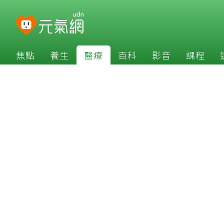
焦點
養生
醫療
百科
影音
課程