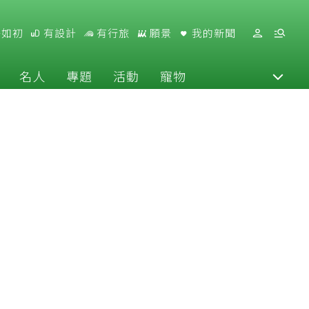
好如初
有設計
有行旅
願景
我的新聞
名人
專題
活動
寵物