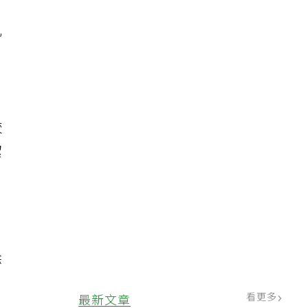
乳
較
潔
餘
，
看更多
最新文章