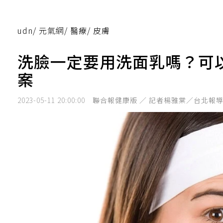
udn
/
元氣網
/
醫療
/
皮膚
洗臉一定要用洗面乳嗎？可
案
2023-05-11 20:00:00
聯合報健康版 ／ 記者楊雅棠／台北報