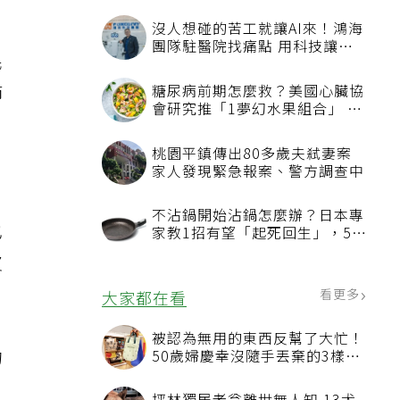
沒人想碰的苦工就讓AI來！鴻海
團隊駐醫院找痛點 用科技讓醫
民
療更有溫度
節
糖尿病前期怎麼救？美國心臟協
會研究推「1夢幻水果組合」 酪
梨加它改善血管功能
桃園平鎮傳出80多歲夫弒妻案
家人發現緊急報案、警方調查中
不沾鍋開始沾鍋怎麼辦？日本專
也
家教1招有望「起死回生」，5情
況該換新
皮
看更多
大家都在看
被認為無用的東西反幫了大忙！
的
50歲婦慶幸沒隨手丟棄的3樣物
品