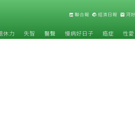
聯合報
經濟日報
河
退休力
失智
醫聲
慢病好日子
癌症
性愛