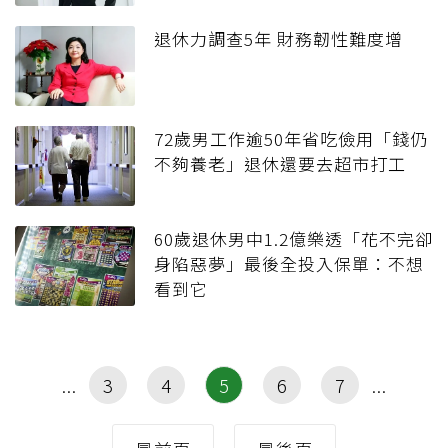
退休力調查5年 財務韌性難度增
72歲男工作逾50年省吃儉用「錢仍
不夠養老」退休還要去超市打工
60歲退休男中1.2億樂透「花不完卻
身陷惡夢」最後全投入保單：不想
看到它
3
4
5
6
7