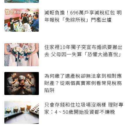
減輕負擔！696萬戶享減稅紅包 明
年報稅「免綜所稅」門檻出爐
住家裡10年獨子突宣布婚訊要搬出
去 父母因一失算「恐懼大過喜悅」
為何繳了遺產稅卻無法拿到相對應
財產？從兩個真實案例看常見稅務
陷阱
只會存錢和住垃圾場沒兩樣 理財專
家：4、50歲開始投資都不嫌晚