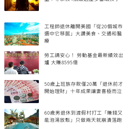
工程師退休離開美國「從20個城市
選中它移居」大讚美食、交通和醫
療
勞工請安心！ 勞動基金最新績效出
爐 大賺8595億
50歲上班族存款僅20萬「退休前才
開始理財」十年成果讓妻喜極而泣
60歲男退休到渡假村打工「賺錢又
能泡湯放鬆」只做兩天就崩潰落跑