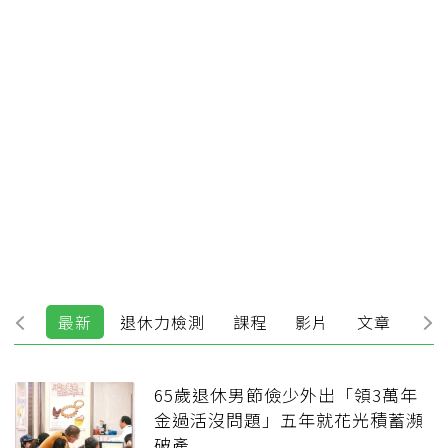
最新
退休力檢測
課程
影片
文章
論
65歲退休男節儉少外出「領3萬年
金過活沒問題」五年就花光積蓄瀕
破產