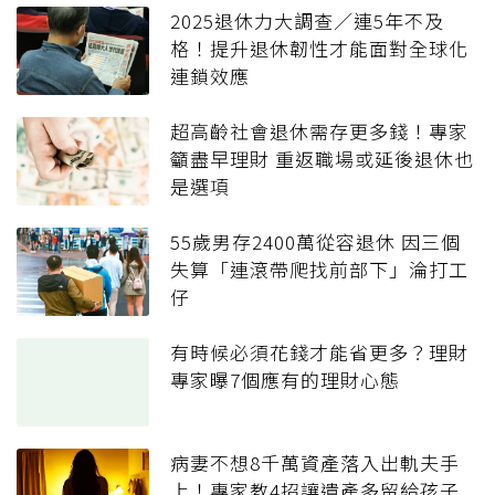
2025退休力大調查／連5年不及
格！提升退休韌性才能面對全球化
連鎖效應
超高齡社會退休需存更多錢！專家
籲盡早理財 重返職場或延後退休也
是選項
55歲男存2400萬從容退休 因三個
失算「連滾帶爬找前部下」淪打工
仔
有時候必須花錢才能省更多？理財
專家曝7個應有的理財心態
病妻不想8千萬資產落入出軌夫手
上！專家教4招讓遺產多留給孩子