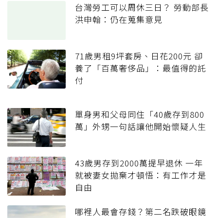
台灣勞工可以周休三日？ 勞動部長
洪申翰：仍在蒐集意見
71歲男租9坪套房、日花200元 卻
養了「百萬奢侈品」：最值得的託
付
單身男和父母同住「40歲存到800
萬」外甥一句話讓他開始懷疑人生
43歲男存到2000萬提早退休 一年
就被妻女拋棄才頓悟：有工作才是
自由
哪裡人最會存錢？第二名跌破眼鏡