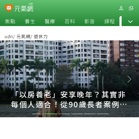
焦點
養生
醫療
百科
影音
課程
退休
udn
/
元氣網
/
退休力
「以房養老」安享晚年？其實非
每個人適合！從90歲長者案例看
另一種規畫