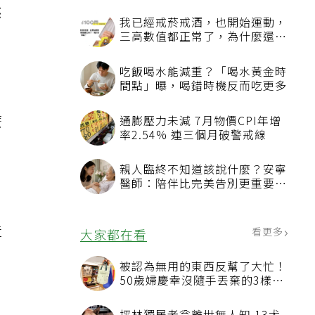
然
麼
造