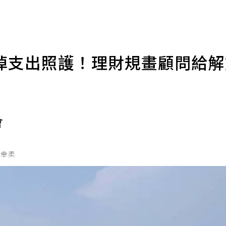
掉支出照護！理財規畫顧問給
」
會
吳幸柔