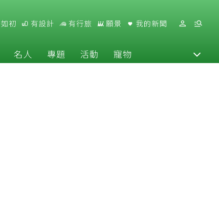
好如初
有設計
有行旅
願景
我的新聞
名人
專題
活動
寵物