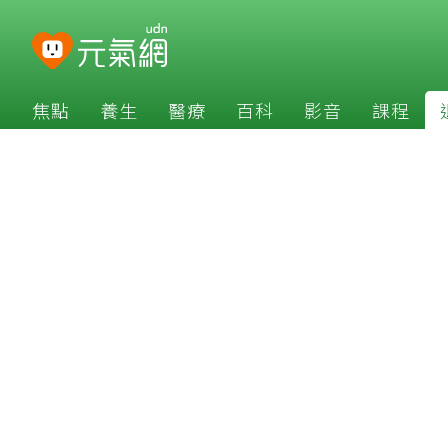
焦點
養生
醫療
百科
影音
課程