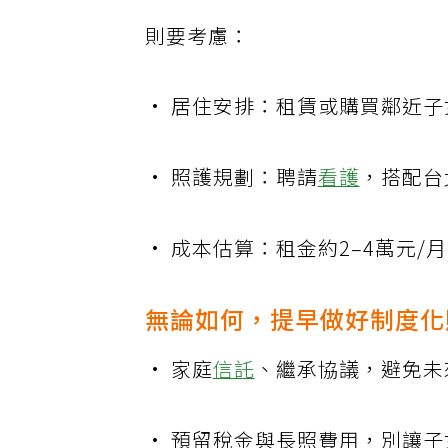
若父母選擇北上同住
則要考慮：
• 居住安排：租賃或購買鄰近
• 照護規劃：聘請
看護
，搭配台
• 成本估算：租金約2–4萬元/
無論如何，提早做好制度化
• 家庭
信託
、繼承協議，避免未