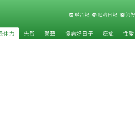
聯合報
經濟日報
河
退休力
失智
醫聲
慢病好日子
癌症
性愛