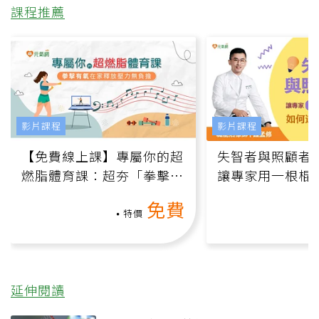
課程推薦
影片課程
影片課程
【免費線上課】專屬你的超
失智者與照顧者
燃脂體育課：超夯「拳擊有
讓專家用一根棍
氧」高壓族在家釋放壓力無
何逆轉退化大腦
免費
負擔
課）
特價
延伸閱讀