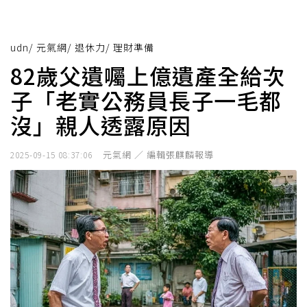
udn
/
元氣網
/
退休力
/
理財準備
82歲父遺囑上億遺產全給次
子「老實公務員長子一毛都
沒」親人透露原因
元氣網 ／ 編輯張麒麟報導
2025-09-15 08:37:06