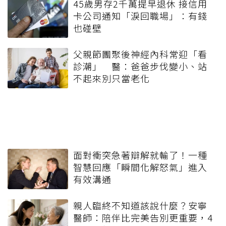
45歲男存2千萬提早退休 接信用
卡公司通知「淚回職場」：有錢
也碰壁
父親節團聚後神經內科常迎「看
診潮」 醫：爸爸步伐變小、站
不起來別只當老化
面對衝突急著辯解就輸了！一種
智慧回應「瞬間化解怒氣」進入
有效溝通
親人臨終不知道該說什麼？安寧
醫師：陪伴比完美告別更重要，4