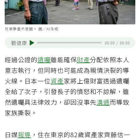
兄弟爭產示意圖。 圖／AI生成
聽健康
00:00
/
00:00
經過公證的
遺囑
雖能確保
財產
分配依照本人
意志執行，但同時也可能成為親情決裂的導
火線。日本一位
資產
家將上億財富透過遺囑
全給了次子，引發長子的憤怒和不諒解，雖
然遺囑具法律效力，卻因沒事先
溝通
而導致
家族撕裂。
日媒
報導
，住在東京的82歲資產家齊藤信一