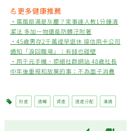
💪更多健康推薦
‧電風扇滿是灰塵？家事達人教1分鐘清
潔法 多加一物還能防髒汙附著
‧45歲男存2千萬提早退休 接信用卡公司
通知「淚回職場」：有錢也碰壁
‧用千元手機、拒絕社群網站 48歲社長
中年後重視和放棄的事：不為面子消費
財產
遺囑
資產
遺產分配
溝通