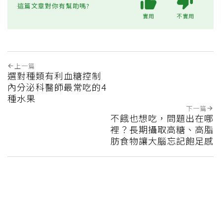
這篇文章對你有幫助嗎?
實用
不實用
上一篇
選對種類有利血糖控制
內分泌科醫師最常吃的4
種水果
下一篇
不餓也想吃，問題出在哪
裡？長期攝取高糖、高脂
肪食物讓大腦忘記飽足感