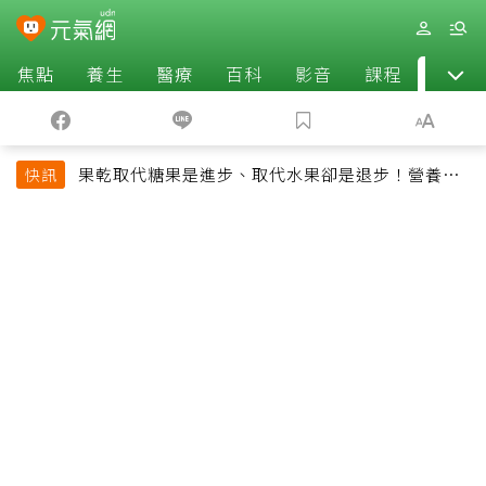
焦點
養生
醫療
百科
影音
課程
退休
果乾取代糖果是進步、取代水果卻是退步！營養師
快訊
揭果乾堅果常見健康陷阱