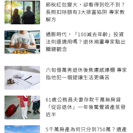
節稅紅包變大，卻看得到吃不到？
長照扣除額有3大排富陷阱 專家教
解方
通膨時代，「100減去年齡」投資
法則還適用嗎？退休規畫專家點出
關鍵觀念
六旬億萬男退休後焦慮感爆棚 專家
指他犯一個錯讓生活更痛苦
61歲公務員夫妻存款千萬無房貸
「從容退休」一年後驚覺資產蒸發
近半
5千萬房產為何只分到750萬？遺產