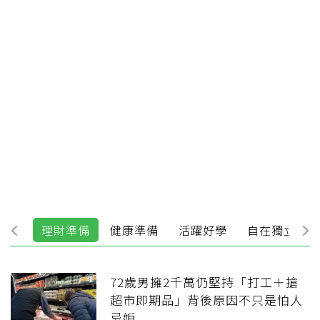
休力
理財準備
健康準備
活躍好學
自在獨立
72歲男擁2千萬仍堅持「打工＋搶
超市即期品」背後原因不只是怕人
忌妒