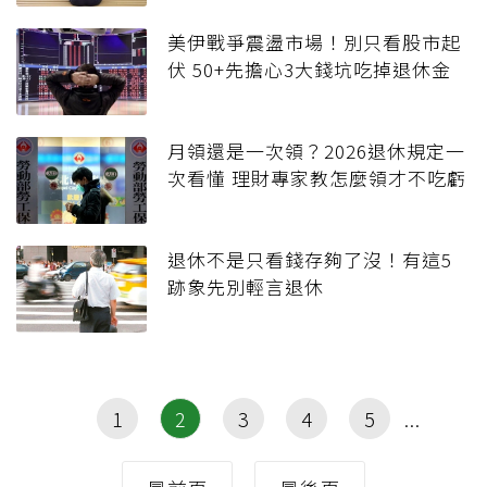
美伊戰爭震盪市場！別只看股市起
伏 50+先擔心3大錢坑吃掉退休金
月領還是一次領？2026退休規定一
次看懂 理財專家教怎麼領才不吃虧
退休不是只看錢存夠了沒！有這5
跡象先別輕言退休
1
2
3
4
5