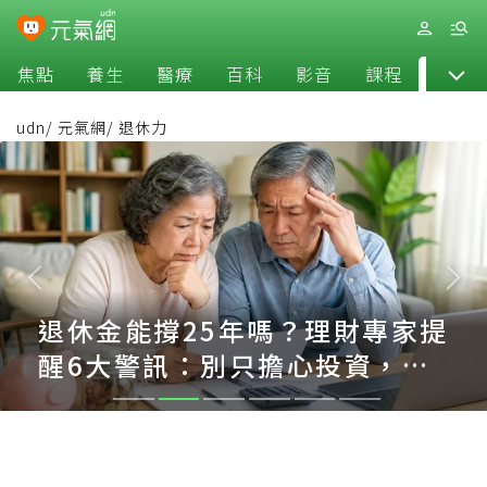
焦點
養生
醫療
百科
影音
課程
退休
udn
/
元氣網
/
退休力
退休金能撐25年嗎？理財專家提
醒6大警訊：別只擔心投資，更
要留意這些支出