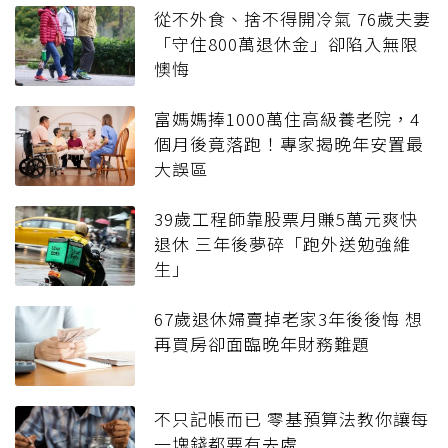
從不外食、捨不得開冷氣 76歲夫妻
「守住800萬退休金」卻陷入無限
懊悔
富媽媽捧1000萬住高級養老院，4
個月後竟落跑！專家揭晚年安置最
大誤區
39歲工程師靠股票月賺5萬元爽快
退休 三年後夢碎「跑外送勉強維
生」
67歲退休婦賣掉老家3年後後悔 想
再買房卻面臨晚年財務難題
不只記帳而已 零基預算法教你讓每
一塊錢都要有去處