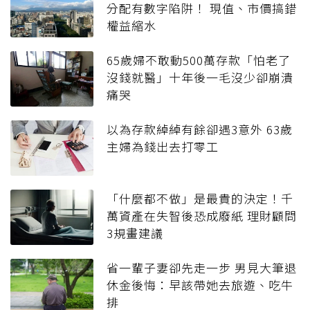
分配有數字陷阱！ 現值、市價搞錯
權益縮水
65歲婦不敢動500萬存款「怕老了
沒錢就醫」十年後一毛沒少卻崩潰
痛哭
以為存款綽綽有餘卻遇3意外 63歲
主婦為錢出去打零工
「什麼都不做」是最貴的決定！千
萬資產在失智後恐成廢紙 理財顧問
3規畫建議
省一輩子妻卻先走一步 男見大筆退
休金後悔：早該帶她去旅遊、吃牛
排