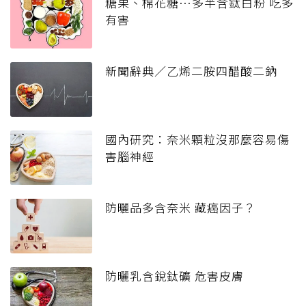
糖果、棉花糖…多半含鈦白粉 吃多
有害
新聞辭典／乙烯二胺四醋酸二鈉
國內研究：奈米顆粒沒那麼容易傷
害腦神經
防曬品多含奈米 藏癌因子？
防曬乳含銳鈦礦 危害皮膚