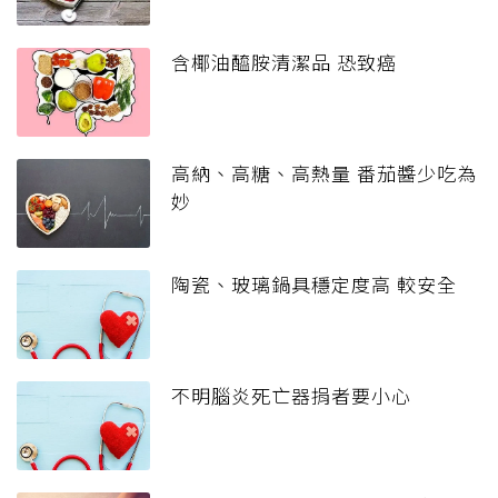
含椰油醯胺清潔品 恐致癌
高納、高糖、高熱量 番茄醬少吃為
妙
陶瓷、玻璃鍋具穩定度高 較安全
不明腦炎死亡器捐者要小心