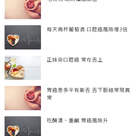
每天兩杯葡萄酒 口腔癌風險增3倍
正妹染口腔癌 常在舌上
胃癌患多半有紫舌 舌下脈絡常現異
常
吃醃漬、重鹹 胃癌風險升