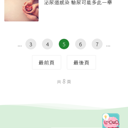
泌尿道感染 驗尿可能多此一舉
3
4
5
6
7
最前頁
最後頁
8
共
頁