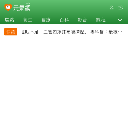
焦點
養生
醫療
百科
影音
課程
退休
睡眠不足「血管如擰抹布被擠壓」 專科醫：最被忽
快訊
略的抗老方法