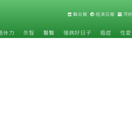
聯合報
經濟日報
河
退休力
失智
醫聲
慢病好日子
癌症
性愛