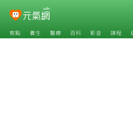
焦點
養生
醫療
百科
影音
課程