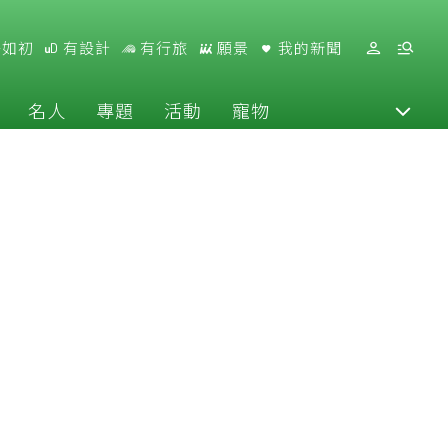
好如初
有設計
有行旅
願景
我的新聞
名人
專題
活動
寵物