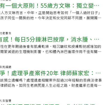
有一個大原則！55歲方文琳：獨立變
藝人方文琳而言，中年，正是開始思考如何「一個人過好日子」
女兒的體貼
和孩子同住一間房的她，今年決定和女兒同鄰不同居，展開獨立
此外，她接演王偉忠擔任編劇與製作的舞台劇《明
09 抗老養生
有感！每日5分鐘淋巴按摩，消水腫、促
女性在更年期過後會有肌膚乾燥、暗沉皺紋和皮膚鬆弛感增加的
還能緊實臉部
荷爾蒙減退的生理機制影響，也和體內淋巴循環作用不佳有關。
容專家推薦，平時每天只要花5分鐘做淋巴按摩，
37 生死議題
爭！處理爭產案件20年 律師蘇家宏：別
該預立遺囑嗎？處理遺產相關案件超過20年經驗的恩典法律事
人為難
宏律師認為，如同生老病死是人生必經之路，財產繼承也是每個
遇到的課題。為避免因生前交代不清可能導致的紛
00 人生智慧