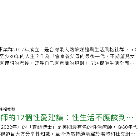
事業群2017年成立，是台灣最大熟齡媒體與生活風格社群。 50
至少30年的人生？作為「會奉養父母的最後一代，不期望兒女
的老後，要靠自己有意識的規劃！ 50+提供生活全面向
家、健康、旅遊、時尚、心靈、人物與照顧安老方案。我們希
群有意思、有料的老朋友，用新的方法，創造自己的理想老後！
//www.fiftyplus.com.tw
//line.me/R/ti/p/%40efu3793r
s://www.facebook.com/50pluscommunity/
36 性福教戰
療師的12個性愛建議：性生活不應該到了
（2022年）的「露絲博士」是美國最有名的性治療師，從80年代
結束
電視節目大方分享性知識，至今仍然持續活躍於媒體和社交網