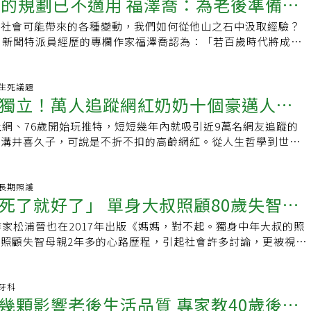
歲的規劃已不適用 福澤喬：為老後準備遠
齡社會可能帶來的各種變動，我們如何從他山之石中汲取經驗？
的更重要
日新聞特派員經歷的專欄作家福澤喬認為：「若百歲時代將成為
後準備，遠比大家認為的更重要。」 根據統
55 生死議題
獨立！萬人追蹤網紅奶奶十個豪邁人生
上網、76歲開始玩推特，短短幾年內就吸引近9萬名網友追蹤的
」溝井喜久子，可說是不折不扣的高齡網紅。從人生哲學到世代
到又一針見血的發言讓許多粉絲大讚中肯，本文
48 長期照護
死了就好了」 單身大叔照顧80歲失智症
作家松浦晉也在2017年出版《媽媽，對不起。獨身中年大叔的照
不要一個人獨力承擔
照顧失智母親2年多的心路歷程，引起社會許多討論，更被視為
」。他以自己為例，鼓勵男性照護者勇敢向
3 牙科
幾顆影響老後生活品質 專家教40歲後就