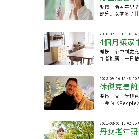
編按：隨著年紀
要留意的口
部分比以前多？
齡因素帶來的影
2020-08-19 10:10
4個月讓家
編按：家中到處
術，家和心
作者推薦「一日
品開始，逐漸養
2023-09-16 15:48:
休傑克曼離
編按：又一對銀
夫婦還有愛
方今向《Peop
幸一起度過了將
2021-08-09 10:02:
丹麥老年研