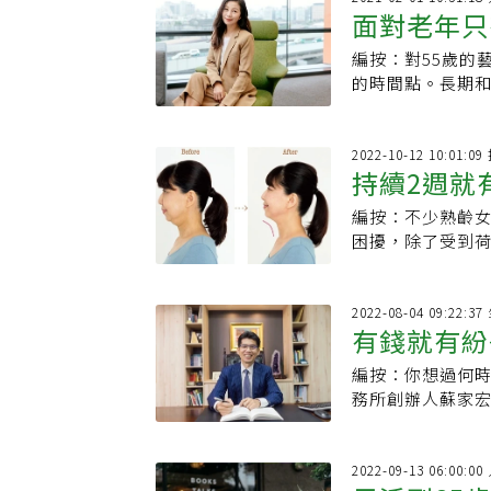
面對老年只
編按：對55歲的
老，是我對
的時間點。長期
的人生下半場。
2022-10-12 10:01:
持續2週就
編按：不少熟齡
進新陳代謝
困擾，除了受到
如何改善？日本美
2022-08-04 09:22:
有錢就有紛
編按：你想過何時
讓最愛的家
務所創辦人蘇家
人一輩子必定會
2022-09-13 06:00: