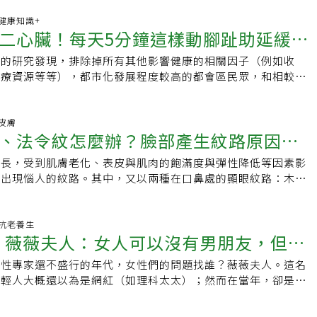
37 健康知識+
二心臟！每天5分鐘這樣動腳趾助延緩老
大的研究發現，排除掉所有其他影響健康的相關因子（例如收
醫療資源等等），都市化發展程度較高的都會區民眾，和相較之
下發展較低的鄉鎮居民比較起來，都會區民眾反而更健康。 這
2 皮膚
、法令紋怎麼辦？臉部產生紋路原因有
增長，受到肌膚老化、表皮與肌肉的飽滿度與彈性降低等因素影
法預防紋路形成與加深
漸出現惱人的紋路。其中，又以兩種在口鼻處的顯眼紋路：木偶
容易讓視覺年齡增加。如何減緩紋路形成？及早留意、多加保養
族的肌膚煩惱中，除了斑點暗沉，出現在臉部的紋路也是容易突
徵，最主要則包括從鼻翼兩側延伸到嘴巴旁邊的「法令紋」，以
29 抗老養生
雅 薇薇夫人：女人可以沒有男朋友，但一
靠近下巴兩側，因為看起來像腹語術人偶口部的縫隙而得名的
兩性專家還不盛行的年代，女性們的問題找誰？薇薇夫人。這名
友
是哪種紋路，如果已經有隱約出現的跡
年輕人大概還以為是網紅（如理科太太）；然而在當年，卻是台
開始保養，如果放著不管，只會愈來愈顯眼。 臉部為何會產
，且是透過書信交心——如今薇薇夫人88歲了，
、老化都是原因 為何臉上會出現法令紋和木偶紋這類惱人的紋