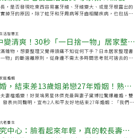
增長，是否發現吃東西容易塞牙縫、牙縫變大、或是牙根露出的
腔保健
其實掉牙的原因，除了蛀牙和牙周病等牙齒相關疾病，也包括年
響。許多研究指出，高齡者的照護和死亡風險，其實
:34 生活智慧王
中變清爽！30秒「一日捨一物」居家整理
充滿雜物，想要整理又覺得頭痛不知從何下手？日本居家整理書
都更輕盈
捨一物」的斷捨離原則，從身邊不需太多時間思考就可捨去的物
成每天「微整理」的習慣，久而久之，家中雜物就能
00 家庭婚姻
婚，結束差13歲姐弟戀27年婚姻！熟年
色夫妻檔婚變！好萊塢男星休傑克曼與妻子黛博拉驚爆離婚，雙
嗎？專家：50歲是重新檢視人生的關鍵
le》發表共同聲明，宣布2人和平友好地結束27年婚姻：「我們有
近三十年的美好婚姻生活。我們現在的旅程
55 抗老養生
究中心：臉看起來年輕，真的較長壽！