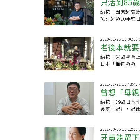
只活到85
編按：因應超高
比大家認為
擁有超過20年駐
必然的趨勢，為老
2020-01-28 10:06:
老後本就要
編按：64歲學會
金句
日本「推特奶奶
關係，她見解獨
2021-12-22 10:48:
曾想「母親
編按：59歲日本
母親：千萬
護奮鬥記》，記錄
「男性照護先鋒
2022-10-05 10:12:3
牙齒能留下