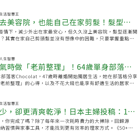
、更年期都不是性的阻礙，甚至希望在安養院
:38 生活智慧王
去美容院，也能自己在家剪髮！髮型師
-19疫情下，減少外出在家最安心，但久久沒上美容院，髮型逐漸開
都適用的3個不失敗技巧
辦？其實在家自己剪頭髮並沒有想像中的困難，只要掌握重點技
就能剪出想要的瀏海和造型，不出門也能
00 人生智慧
氣時做「老前整理」！64歲單身部落客
部落客Chocolat，47歲時離婚開始獨居生活，她在部落格分享
法：日子過得小一點、好一點
「老前整理」的心得，以及不花大錢也能享有舒適生活的居家技
達60萬人次。如今家裡的所有物品
:00 生活智慧王
少，卻更清爽乾淨！日本主婦投稿：12
除，你完成了嗎？除了每年來一次耗時費力的大掃除，回歸源
，教你如何辦到
納習慣與家事工具，才能找到更有效率的理家方式。《50+》
「大家的生活日記ONLINE」上，多位主婦、