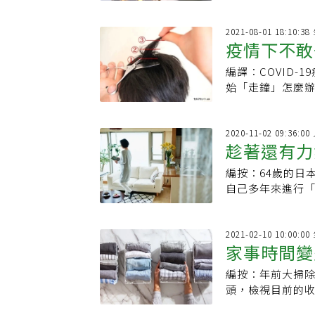
路。她提醒年齡
2021-08-01 18:10
疫情下不敢
編譯：COVID
傳授：男女
始「走鐘」怎麼
巧，靠自己DIY
2020-11-02 09:36:
趁著還有力
編按：64歲的日本
的極簡生活
自己多年來進行
巧，每月瀏覽量高
2021-02-10 10:00
家事時間變
編按：年前大掃
個持家秘方
頭，檢視目前的收
精選日本生活媒體