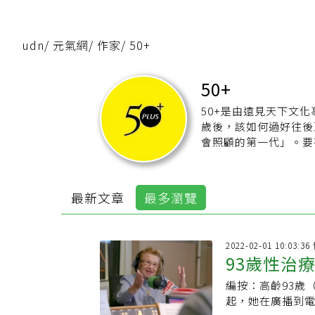
udn
/
元氣網
/
作家
/
50+
50+
50+是由遠見天下文化
歲後，該如何過好往後
會照顧的第一代」。要有理想
的討論，包括理財、居
望成為新一代50+族
【50+官網】：
https:
最新文章
最多瀏覽
【50+Line】：
https:
【50+粉絲團】：
http
2022-02-01 10:03:
93歲性治
編按：高齡93歲
某個年齡就
起，她在廣播到