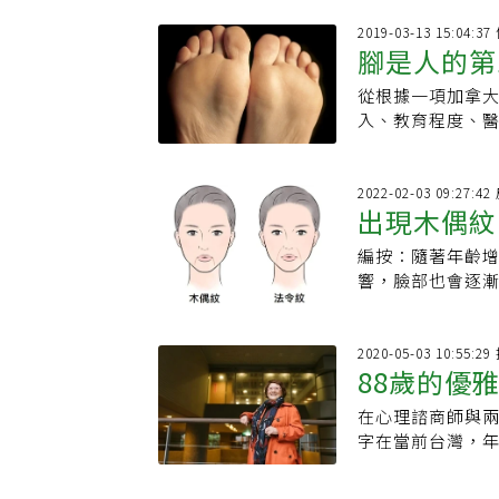
2019-03-13 15:04:
腳是人的第
從根據一項加拿
化
入、教育程度、
2022-02-03 09:27:4
出現木偶紋
編按：隨著年齡
哪些？5方
響，臉部也會逐
紋和法令紋，最
有訣竅。 在熟齡
顯年紀的一種表
2020-05-03 10:55:
88歲的優
及從嘴角延伸到
「木偶紋」。 一般來說，木偶紋比法令紋看起來更容易增加視覺年齡，也經常是
在心理諮商師與
定要有女朋
判斷40歲和50歲外表的分水嶺。 但無論
字在當前台灣，
象，那麼一定要及早
灣壓抑問題的出口
生紋路？肌肉衰退