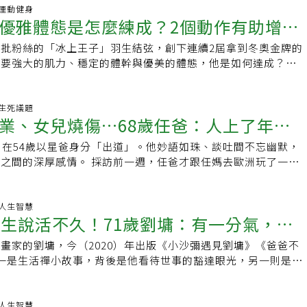
化造成的韌帶鬆弛、細胞彈性減少 在人體
06 運動健身
頭和肌肉，還有許多負責連結筋膜、脂肪與皮膚等組織的韌帶存
優雅體態是怎麼練成？2個動作有助增強
展現各種表情，肌肉的分布和構造更為複雜，韌帶的作用就在於
作的靈活與彈性。但隨著身體老化，韌帶會逐漸僵硬、鬆
批粉絲的「冰上王子」羽生結弦，創下連續2屆拿到冬奧金牌的
核心肌群
需要強大的肌力、穩定的體幹與優美的體態，他是如何達成？
生結弦的飲食與必做運動清單，不只對運動選手，
14 生死議題
業、女兒燒傷…68歲任爸：人上了年紀
，在54歲以星爸身分「出道」。他妙語如珠、談吐間不忘幽默，
」
採訪前一週，任爸才跟任媽去歐洲玩了一趟
趁著還有體力的時候，和太太一起到處
37 人生智慧
醫生說活不久！71歲劉墉：有一分氣，就
畫家的劉墉，今（2020）年出版《小沙彌遇見劉墉》《爸爸不
分的美
一是生活禪小故事，背後是他看待世事的豁達眼光，另一則是關
於熟年的心情。年過七旬的他，天天與氣喘為
18 人生智慧