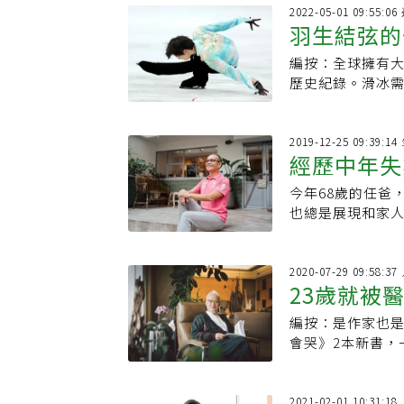
路？究其原因，主要有以下幾點： 1. 老
2022-05-01 09:55:
構造中，除了骨
羽生結弦的
在，臉部因為會
維持臉部肌肉動
編按：全球擁有大
體幹、穩住
歷史紀錄。滑冰
《50+》整理羽
2019-12-25 09:39:
經歷中年失
今年68歲的任爸
要有「五老
也總是展現和家人之間的深厚感情。 
萊茵河遊輪，「
2020-07-29 09:58:
23歲就被
編按：是作家也是
欣賞世界一
會哭》2本新書，
於女兒出嫁、關
2021-02-01 10:31: