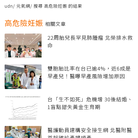
udn
/
元氣網
/
搜尋 高危險妊娠 的結果
高危險妊娠
相關文章
22周胎兒長罕見肺腫瘤 北榮排水救
命
雙胞胎比率在台已逾4%，近6成是
早產兒！醫曝早產風險增加原因
台「生不如死」危機增 30後結婚、
1盲點錯失黃金生育期
醫護動員建構安全接生網 北醫附醫
首起確診產婦順產