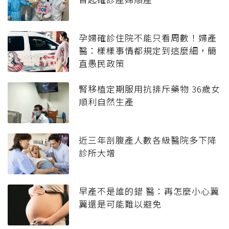
孕婦確診住院不能只看周數！婦產
醫：樣樣事情都規定到這麼細，簡
直愚民政策
腎移植定期服用抗排斥藥物 36歲女
順利自然生產
近三年剖腹產人數各級醫院多下降
診所大增
早產不是誰的錯 醫：再怎麼小心翼
翼還是可能難以避免