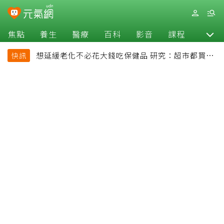
焦點
養生
醫療
百科
影音
課程
退休
想延緩老化不必花大錢吃保健品 研究：超市都買得
快訊
到的1便宜食品就可以