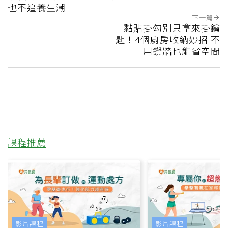
也不追養生潮
下一篇
黏貼掛勾別只拿來掛鑰
匙！4個廚房收納妙招 不
用鑽牆也能省空間
課程推薦
影片課程
影片課程