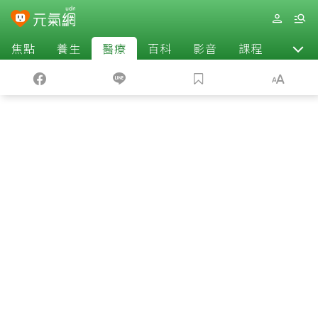
焦點
養生
醫療
百科
影音
課程
退休