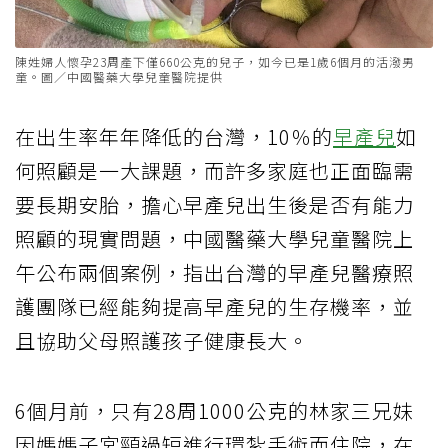
陳姓婦人懷孕23周產下僅660公克的兒子，如今已是1歲6個月的活潑男
童。圖／中國醫藥大學兒童醫院提供
在出生率年年降低的台灣，10％的
早產兒
如
何照顧是一大課題，而許多家庭也正面臨需
要長期安胎，擔心早產兒出生後是否有能力
照顧的現實問題，中國醫藥大學兒童醫院上
午公布兩個案例，指出台灣的早產兒醫療照
護團隊已經能夠提高早產兒的生存機率，並
且協助父母照護孩子健康長大。
6個月前，只有28周1000公克的林家三兄妹
因媽媽子宮頸過短進行環紮手術而住院，在