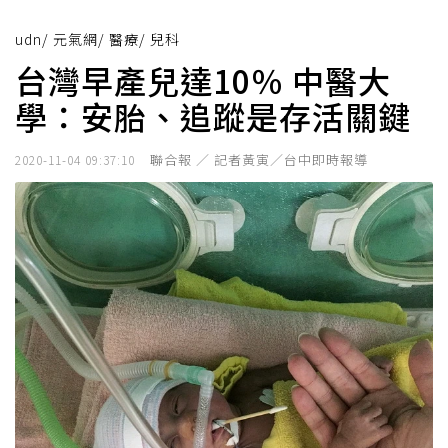
udn
/
元氣網
/
醫療
/
兒科
台灣早產兒達10％ 中醫大
學：安胎、追蹤是存活關鍵
聯合報 ／ 記者黃寅／台中即時報導
2020-11-04 09:37:10