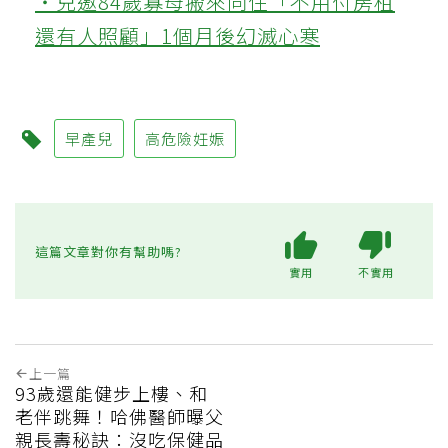
‧兒邀84歲寡母搬來同住「不用付房租
還有人照顧」1個月後幻滅心寒
早產兒
高危險妊娠
這篇文章對你有幫助嗎?
實用
不實用
上一篇
93歲還能健步上樓、和
老伴跳舞！哈佛醫師曝父
親長壽秘訣：沒吃保健品