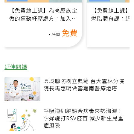
【免費線上課】為高壓族定
【免費線上課】
做的運動紓壓處方：加入行
燃脂體育課：超
動、增肌、互動元素，0基
氧」高壓族在家
免費
礎也能做！
負擔
特價
延伸閱讀
區域聯防樹立典範 台大雲林分院
院長馬惠明做雲嘉南醫療燈塔
呼吸道細胞融合病毒來勢洶洶！
孕婦施打RSV疫苗 減少新生兒重
症風險