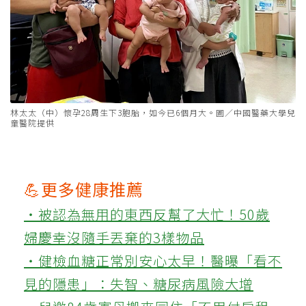
林太太（中）懷孕28周生下3胞胎，如今已6個月大。圖／中國醫藥大學兒
童醫院提供
💪更多健康推薦
‧被認為無用的東西反幫了大忙！50歲
婦慶幸沒隨手丟棄的3樣物品
‧健檢血糖正常別安心太早！醫曝「看不
見的隱患」：失智、糖尿病風險大增