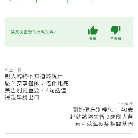
這篇文章對你有幫助嗎?
實用
不實用
上一篇
親人臨終不知道該說什
麼？安寧醫師：陪伴比完
美告別更重要，4句話值
得及早說出口
下一篇
開始健忘別輕忽！ 40歲
起就該防失智 2成國人帶
有阿茲海默症相關基因