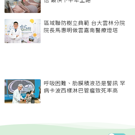
區域聯防樹立典範 台大雲林分院
院長馬惠明做雲嘉南醫療燈塔
呼吸困難、肋膜積液恐是警訊 罕
病卡波西樣淋巴管瘤致死率高