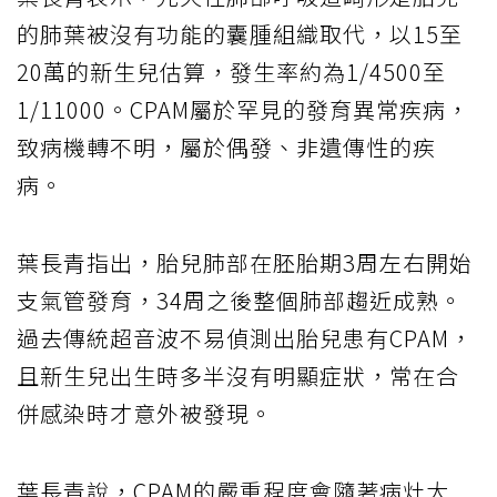
的肺葉被沒有功能的囊腫組織取代，以15至
20萬的新生兒估算，發生率約為1/4500至
1/11000。CPAM屬於罕見的發育異常疾病，
致病機轉不明，屬於偶發、非遺傳性的疾
病。
葉長青指出，胎兒肺部在胚胎期3周左右開始
支氣管發育，34周之後整個肺部趨近成熟。
過去傳統超音波不易偵測出胎兒患有CPAM，
且新生兒出生時多半沒有明顯症狀，常在合
併感染時才意外被發現。
葉長青說，CPAM的嚴重程度會隨著病灶大