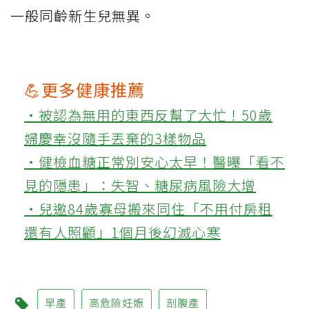
一般同齡新生兒無異。
💪更多健康推薦
‧被認為無用的東西反幫了大忙！50歲
婦慶幸沒隨手丟棄的3樣物品
‧健檢血糖正常別安心太早！醫曝「看不
見的隱患」：失智、糖尿病風險大增
‧兒邀84歲寡母搬來同住「不用付房租
還有人照顧」1個月後幻滅心寒
早產
高危險妊娠
剖腹產