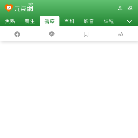
焦點
養生
醫療
百科
影音
課程
退休