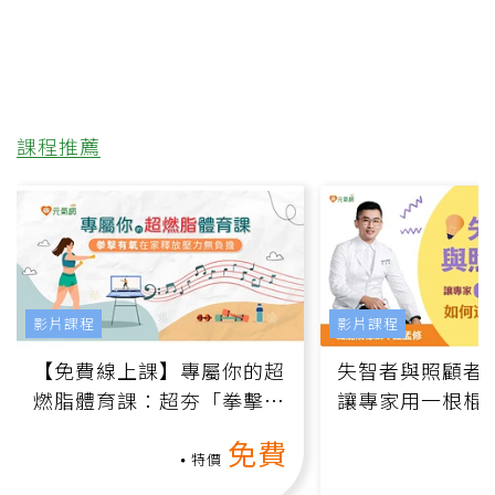
課程推薦
影片課程
影片課程
【免費線上課】專屬你的超
失智者與照顧者
燃脂體育課：超夯「拳擊有
讓專家用一根棍
氧」高壓族在家釋放壓力無
何逆轉退化大腦
免費
負擔
課）
特價