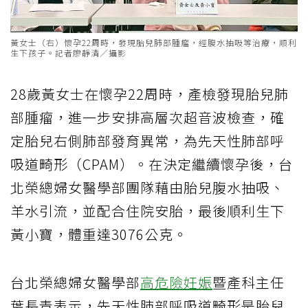
黃女士（右）懷孕22周時，發現胎兒肺部腫瘤，經腹水抽吸等治療，順利
生下孩子。記者廖靜清／攝影
28歲黃女士在懷孕22周時，產檢發現胎兒肺
部腫瘤，進一步安排高層次超音波檢查，確
定胎兒右側肺部發育異常，為先天性肺部呼
吸道畸形（CPAM）。在決定繼續懷孕後，台
北榮總婦女醫學部團隊藉由胎兒腹水抽吸、
羊水引流，並配合住院安胎，最後順利生下
黃小寶，體重達3076公克。
台北榮總婦女醫學部
高危險妊娠
暨產科主任
葉長青表示，先天性肺部呼吸道畸形是胎兒