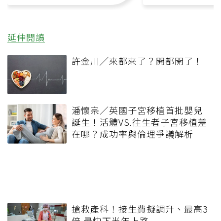
延伸閱讀
許金川╱來都來了？開都開了！
潘懷宗／英國子宮移植首批嬰兒
誕生！活體VS.往生者子宮移植差
在哪？成功率與倫理爭議解析
搶救產科！接生費擬調升、最高3
倍 最快下半年上路