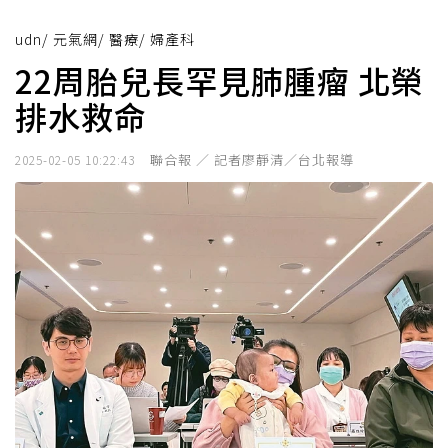
udn
/
元氣網
/
醫療
/
婦產科
22周胎兒長罕見肺腫瘤 北榮
排水救命
聯合報 ／ 記者廖靜清／台北報導
2025-02-05 10:22:43