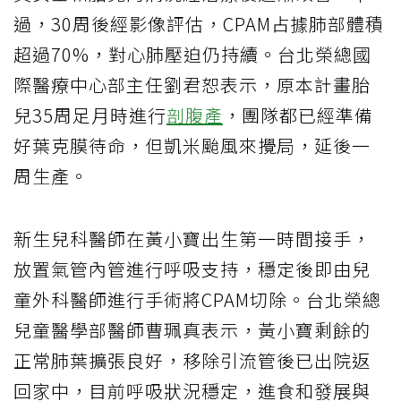
過，30周後經影像評估，CPAM占據肺部體積
超過70%，對心肺壓迫仍持續。台北榮總國
際醫療中心部主任劉君恕表示，原本計畫胎
兒35周足月時進行
剖腹產
，團隊都已經準備
好葉克膜待命，但凱米颱風來攪局，延後一
周生產。
新生兒科醫師在黃小寶出生第一時間接手，
放置氣管內管進行呼吸支持，穩定後即由兒
童外科醫師進行手術將CPAM切除。台北榮總
兒童醫學部醫師曹珮真表示，黃小寶剩餘的
正常肺葉擴張良好，移除引流管後已出院返
回家中，目前呼吸狀況穩定，進食和發展與