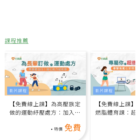
課程推薦
影片課程
影片課程
【免費線上課】為高壓族定
【免費線上課】
做的運動紓壓處方：加入行
燃脂體育課：超
動、增肌、互動元素，0基
氧」高壓族在家
免費
礎也能做！
負擔
特價