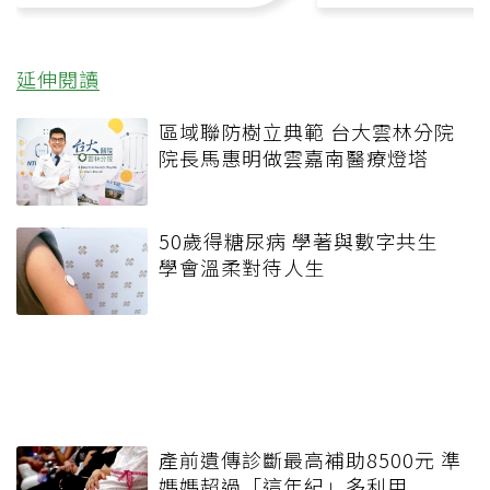
延伸閱讀
區域聯防樹立典範 台大雲林分院
院長馬惠明做雲嘉南醫療燈塔
50歲得糖尿病 學著與數字共生
學會溫柔對待人生
產前遺傳診斷最高補助8500元 準
媽媽超過「這年紀」多利用