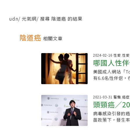
udn
/
元氣網
/
搜尋 陰道癌 的結果
陰道癌
相關文章
2024-02-16 性愛.
哪國人性伴
美國成人網站「T
性伴侶最多
有6.6名性伴侶
過，婦科醫師提醒
近6成，如累積3
查：台人平均擁6.
2021-03-31 醫聲.癌
頭頸癌／2
樣問卷調查，目
的女／男朋友。結
病毒感染引發的
威脅
首，其次為澳洲（
苗政策下，發生
（平均13名性伴
搭配微創消融手術
名，平均10.2