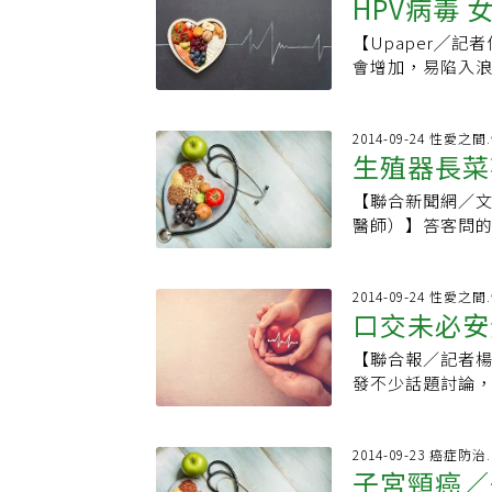
HPV病毒
頸癌就是在這個地
未有有效的篩檢
國、菲律賓、南韓
名、死亡率第7名
苦，治療效果也
價，可預防感染最
【Upaper╱
癌主要由「人類乳
趁早接受人類乳
型，可避免生殖器感
會增加，易陷入
於40至50歲女
型。李秉穎說，5
忽視安全性行為，
有子宮頸病變、
床研究證實，HP
子宮頸原位癌且H
子宮一起切除了
上。HPV疫苗也
療！」。「波波
2014-09-24 性愛之
道黏膜也可能感染
生殖器長菜
接種，也間接減
覺得私處長怪東
具，不只可以檢
不潔的公共浴池！
或子宮頸是因病變
【聯合新聞網／
不具傷害性，且
劑、殺精蟲劑或
醫師）】答客問的
能引起子宮頸癌、
有性行為的婦女每
識，我找到一篇2008
然而皮膚接觸也
感染者，每年都
文章，有很好的問
產科醫師林慧雯表
篩檢來發現。
答：生殖器菜花的
2014-09-24 性愛之
症，但傳染力非
口交未必安
以上，造成生殖器
菜花，一旦受感
生殖器HPV型別
成後續對兩性關係
【聯合報／記者
花。2. 生殖器
16與18型病毒
發不少話題討論，
的(包含口交)。
癌，陰道癌與外陰
交的接受度不低
物體上曾發現HP
導致感染機率較
驗越多的民眾，也
的物體間接接觸而
染的男性，約50
長蔡鋒博說，女
2014-09-23 癌症
俗稱的菜花病毒，
子宮頸癌／
只有20%會被傳染。 疫苗+抹片 做先鋒 林慧雯醫師表示，女性的會
梢神經，不管是
型別主要是第16