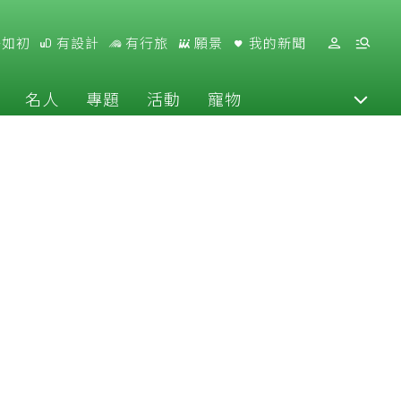
好如初
有設計
有行旅
願景
我的新聞
名人
專題
活動
寵物