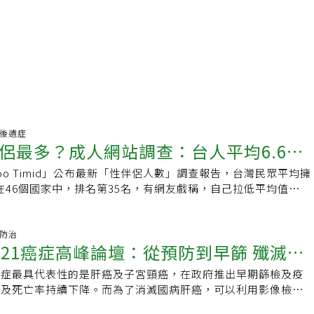
性愛後遺症
侶最多？成人網站調查：台人平均6.6位
oo Timid」公布最新「性伴侶人數」調查報告，台灣民眾平均擁
的是「這國」
，在46個國家中，排名第35名，有網友戲稱，自己拉低平均值，不
，國外研究證實，單一性伴侶感染人類乳突病毒（HPV）機率
至6位性伴侶，感染風險達9成，不可不慎，應提早做準備。調
6名性伴侶 土耳其人性伴侶最多該項由「Too Timid」執行的抽
症防治
021癌症高峰論壇：從預防到早篩 殲滅癌
的想知道「哪國平均性伴侶最多？」也就是交過幾個有親密行為
果發現，在46個國家中，土耳其以平均14.5名性伴侶，位居榜
癌症最具代表性的是肝癌及子宮頸癌，在政府推出早期篩檢及疫
平均13.3名性伴侶）、紐西蘭（平均13.2名性伴侶）、冰島
率及死亡率持續下降。而為了消滅國病肝癌，可以利用影像檢查
侶）、南非（平均12.5名性伴侶）。在亞洲地區，日本為第17
，在第一時間就將癌細胞殲滅；至於子宮頸癌，除了WHO的消
名性伴侶。台灣位居第35位，平均每人6.6名性伴侶。鄰近的香港為