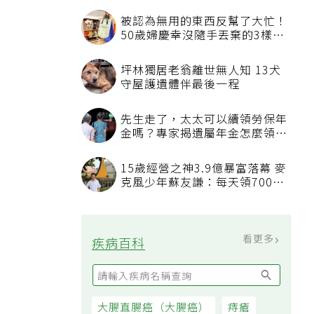
被認為無用的東西反幫了大忙！
50歲婦慶幸沒隨手丟棄的3樣物
品
坪林獨居老翁離世無人知 13犬
守屋護遺體伴最後一程
先生走了，太太可以續領勞保年
金嗎？專家揭遺屬年金怎麼領，
看順位還要看資格
15歲經營之神3.9億暴富落幕 麥
克風少年蘇友謙：每天領700元
過日子
看更多
疾病百科
大腸直腸癌（大腸癌）
痔瘡