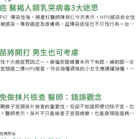
，要了解另一半的性史有難度，想生活在沒有HPV的純淨環境避
癌 醫揭人類乳突病毒3大迷思
子宮頸癌與肛門癌是人類乳突病毒引起的。其他，約三分之二的
為HPV能在外界環境存活三至五天，只要皮膚或黏膜出現傷
二分之一的陰道癌與外陰癌，三分之一的陰莖癌與人類乳突病毒
染。「HPV嚴重危及健康」。李秉穎說，約5%的癌症係由HPV
PV）傳染性強，婦產科醫師陳保仁今天表示，HPV感染非女性
外，接種人類乳突病毒後，尖狀濕疣（菜花）的問題更會大幅減
眾所周知的子宮頸癌，還包括外陰癌、陰道癌、陰莖癌、肛門
能被感染，導致癌症及皮膚病，且傳染途徑也不只性行為。台灣
副作用也很少人類乳突病毒疫苗的接種始於2006年，經過超過10
加上棘手的菜花，就是感染學界所說的「六癌一病」，因此男性
理事長陳保仁在台灣癌症基金會記者會中表示，不少人認為性行
效果很好，副作用也很少，和其他疫苗差不多。因此，可以說是
V疫苗，來遠離HPV致病威脅。「愈了解HPV，就愈覺得恐
可能感染HPV，但民眾對HPV有迷思，包含認為有安全性行為
的預防針。權衡其利弊，個人認為這是種很有價值的防癌處方。
，不論男女都可能感染HPV，為此，不僅自己接種疫苗，她也
V只會導致子宮頸癌、只有女性必須預防。陳保仁表示，HPV感
接種率可是，很奇怪的是，根據2016年統計，既使在美國也只
苗將開打 男生也可考慮
苗，「老公或許不懂男生為何要打子宮頸癌疫苗，但他知道我是
被感染機率高達8成，研究也指出，只要有親密接觸，即使性生
件的女生和38%符合條件的男生，完成兩階段的疫苗接種程序。
能互相傳染，幾乎每2對情侶、夫妻就有1對會感染。此外，陳
不同意接種疫苗的兩個主要理由，一個是安全性的考量；另一個
女性十大癌症死因之一，衛福部國健署本月下旬起，補助國一女
力低落也可能增加HPV的感染風險，若長期持續感染，便可能
最令我驚訝的是，擔心疫苗安全性的父母，竟然從2010年的
宮頸癌二價HPV疫苗，符合接種資格的小女生應踴躍接種，台
皮膚病等疾病發生。常見癌症包含子宮頸癌、外陰癌、陰道癌、
6年的14%。偏執反對 影響力極可觀我認為這個現象和美國近年
建議，HPV疫苗也可預防菜花，男生也可考慮接種。台灣癌症
、口咽癌、食道癌、呼吸道癌症等；皮膚病變如菜花（尖型濕
信自閉症是疫苗接種引起的有關。這群極端偏執的反對疫苗接種
子宮頸癌暨HPV疫苗認知度調查」，發現約七成民眾知道HPV
平疣等。根據台灣癌症基金會網站資料，HPV雖然病毒型號高
多，但是組織力卻很強，聲量很大，尤其在網路發達，假新聞充
病毒）為誘發子宮頸癌的主因，其中又以「九至十八歲子女的家
部分不具傷害性，會藉著自身免疫力清除，但若持續感染特定型
子宮切除就免做抹片檢查 醫師：錯誤觀念
的影響力極為可觀。至於認為沒有必要的原因，則是因為很多父
為最高。調查也發現，知道全國公費HPV疫苗即將於本月下旬
病風險。台灣癌症基金會副執行長蔡麗娟表示，台灣每天有4位
類乳突病毒疫苗所能達到的醫療效果，不是很暸解，而忽視了它
三成；知道HPV病毒也會導致肛門癌、菜花等僅五成五，顯示
宮頸癌，每5位子宮頸癌前病變，就有1位是20至34歲年輕女
定期做子宮頸抹片檢查的重要性，但卻不知道即便切除子宮，也
影響，因而認為沒有必要。這方面的民眾教育，有待加強！預防
台灣癌症基金會執行長、萬芳醫院癌症中心主任賴基銘表示，子
安全性行為，並施打HPV疫苗及定期抹片檢查，才能遠離疾病
查。醫師表示，抹片不只能檢查子宮頸病變，也能發現陰道病
頸癌為例，雖然，自1995年推行子宮頸癌抹片篩檢後，台灣從
女性十大癌症的第九名，死亡率是第七名，平均每天二人，每年
期檢查。日前有民眾在衛生福利部國民健康署「健康九九」網站
斷出來，子宮頸癌晚期病人多，早期病人少，逐漸變成早期病人
子宮頸癌死亡。台灣疫苗推動協會理事長、台大兒童醫院兒童感染
接受子宮切除的婦女，到婦產科就醫時仍會被要求做抹片檢查。
，因此，子宮頸癌的死亡率逐年在減少，但是，今天，台灣一年
示，目前台灣僅11縣市提供HPV疫苗公費接種，但世界衛生組
所院長陳保仁回應指出，子宮頸是連接子宮及陰道的地方，子宮
間.性病防治
人死於子宮頸癌。而且，除了子宮頸癌外，上述其他多種癌症則尚
費接種HPV疫苗，全球約90個國家更列為常規疫苗，包括泰