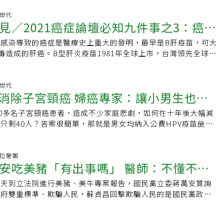
議考量性別平權，疫苗政策應有更廣泛的溝通。目前針對肝癌高
3.7名性伴侶，中國大陸則在第45名，平均3名性伴侶。就有網友
甲型胎兒蛋白檢查及腹部超音波篩檢，但準確性受限，台大醫院
苗世代
各位，你是拉低還是拉高了台灣的平均值？」，有人回應，「相
見／2021癌症論壇必知九件事之3：癌症
主任黃凱文說，日本已將甲型胎兒蛋白、PIVKA-II等列入肝癌
均值」。婦科醫示警：染HPV風險逾9成對此，馬博榮婦產專科
近才將PIVKA-II納入健保給付。腹部超音波對於極小的腫瘤無
示，就預防HPV公共衛生角度來看，性伴侶人數愈低、對象愈
感染導致的癌症是醫療史上重大的發明，最早是B肝疫苗，可大
，容易錯失早期病人。黃凱文指出，肝癌細胞不會吸收特異性顯
，也是對另一半忠貞且負責的表現，對於男性來說，更是如此，
毒造成的肝癌。B型肝炎疫苗1981年全球上市，台灣領先全球
檢查有機會發現早期患者，即單一腫瘤小於5公分或腫瘤2到3顆，
51對夫妻為對象的研究顯示，無論是感染單一種，或多重性
打計畫，1986年7月起，全面推動所有的新生兒接種B型肝炎疫
者不能進行傳統手術，微創消融手術有機會清除腫瘤。微創消融
感染後，一定會增加妻子罹患子宮頸病變的風險。美國一項研究
是人類乳突（HPV）疫苗，人類乳突病毒型有40個以上型別會
需將細針穿刺進入腫瘤，利用各種能量清除癌細胞。黃凱文說，
有過親密接觸，即使性生活單純，也可能將HPV傳染給另一
生殖道，因此也與多個癌症有關連性，其中子宮頸癌關連性最強
苗世代
模擬虛擬實境，術中再經由導航指引，讓醫師準確的位置，清除
／消除子宮頸癌 婦癌專家：讓小男生也接
伴侶，感染HPV機率近6成；一生中累積3至6名性伴侶，則感
因子、陰道癌78%、外陰癌50%，與男性有關的肛門癌為88%、
科學，並非靠醫師運氣。WHO已宣布2030年消除子宮頸癌，林
達9成。如果「Too Timid」最新「性伴侶人數」調查報告結果
001年HPV疫苗全球上市，台灣核准三種（二價、四價、九價）上
賴瓊慧指出，目前有三方案，十五歲女性施打HPV疫苗覆蓋率
00多名子宮頸癌患者，造成不少家庭悲劇，如何在十年後大幅減
疫
均擁有6.6名性伴侶，則感染HPV的風險，就超過9成。馬博榮
供國一女生公費施打。三種疫苗皆可預防最重要的第16型及第
片或HPV檢測，35歲到45歲女性達7成覆蓋率；篩檢異常者9成
只剩40人？答案很簡單，那就是男女均納入公費HPV疫苗施打
應接種HPV疫苗，一起預防、降低感染風險。馬博榮強調，
頸癌，保護力約10年，四價及九價男性也可施打。想知道更多
及治療。實際上台灣已逐漸達標，以抹片篩檢為例，推廣之初就
大學附設醫院副院長、婦產部主任曾志仁說，「這是一條該走的
男女，大部分民眾在感染HPV後，可透過人體免疫機制清除病
息，請鎖定3月28日（日）上午11時10分至25分，由林口長庚
進一步。賴瓊慧指出，新診斷的子宮頸癌患者4成4一生未做過子
出，以前對於子宮頸癌疫苗施打成效，大都只能強調，可減少八
感染，體內機制無法自行清除，就可能提高子宮頸癌、陰道癌等
瓊慧主講：「透過預防醫學，消除HPV相關癌症」。2021全癌
找出未做子宮頸抹片的患者非常重要。國健署已與各大醫院進行
，預防四成七癌前病變，並無數據可證實疫苗在實際預防癌症上
食安拉警報
則會增加頭頸癌、肛門癌機率，且容易染上恐怖性病「菜花」。
高峰論壇3月27日(六)、3月28日(日)10時起全程直播，請鎖定
安吃美豬「有出事嗎」 醫師：不懂不要
V病毒檢測計畫，希望找出隱藏的個案。除了利用早期篩檢找出
英格蘭期刊於今年10月刊登全球第一篇預防子宮頸癌成效的研
小女生進行公費HPV疫苗接種，成效顯著，各縣市接種率均超
留言抽總金額2萬元禮券！
也有助降低子宮頸癌發生率，賴瓊慧認為，HPV與子宮頸癌、陰
人振奮！曾志仁表示，該研究團隊長期追蹤瑞典十年來全國普打
生部分，台北市則預定今年將國一男生納入公費接種對象。馬博
昨天到立法院進行美豬、美牛專案報告，國民黨立委蔣萬安質詢
外陰癌、口咽癌都有關。在歐美四國進行研究中，接種四價疫
，在接種疫苗的女性中，僅19人罹患子宮頸癌，無人因此死
HPV疫苗的民眾，可自費接種，保護自己，也是對另一半負責
政府雙重標準、欺騙人民，蘇貞昌回擊欺騙人民的是國民黨政
行率、高度子宮頸皮內腫瘤及生殖器疣發生率都降低；蘇格蘭施
女性，罹癌人數多達586人，造成160人死亡。曾志仁表示，這
伸閱讀】．HPV疫苗僅預防子宮頸？錯！口咽癌更常見，男性
說萊克多巴胺沒問題的時候蔣萬安還在美國所以不知道，並反問
PV感染盛行率及高度子宮頸皮內腫瘤發生率也降低。在國家政
疫苗預防癌症、減少死亡率的研究報告，有無施打HPV疫苗，
輯：葉姿岑
時候有沒有吃美國豬肉，蔣萬安被反問時頓了一下，說他吃，但