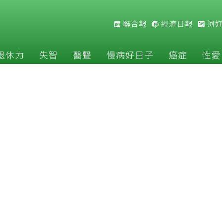
聯合報
經濟日報
河
退休力
失智
醫聲
慢病好日子
癌症
性愛