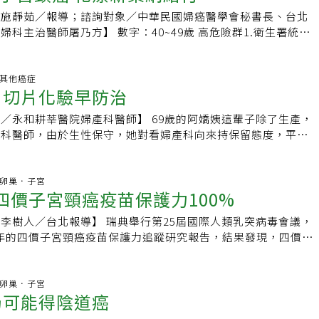
壁，自然形成容易潮濕的環境，加上許多人為求乾爽而喜歡用護
」、「摸門不著」更容易出現高潮；而男性的敏感區是陰莖繫
HPV型別，研究顯示日後罹患陰唇癌、陰道癌、子宮頸癌、陰
者施靜茹／報導；諮詢對象／中華民國婦癌醫學會秘書長、台北
處的摩擦龜裂，無形中製造了潮濕、悶熱且有細小龜裂的環境，
口，透過吸吮就容易達到高潮，其他如陰莖也有興奮效果。不
率，是其他人的2到20倍。4. 菜花要多久才會好？答：如果治
科主治醫師屠乃方】 數字：40~49歲 高危險群1.衛生署統
歡的滋生環境。一旦免疫力降低，恰巧接觸到病毒，即易受感
交比較安全、較不會得病，那其實是錯誤的觀念，蔡鋒博說，人
療三個月內可以清除菜花病灶。「治好」是個有爭議的辭彙，怎
008年為台灣女性癌症第6大癌症，一年約新增1800多名子宮頸
看不見的病毒，以HPV病毒預防來說，定期抹片檢查、依醫囑
牙過，所含的細菌也超過洗過的陰莖，且女性陰道一般也含有細
有人認為菜花病灶已清除，就算有殘餘的菜花病毒潛伏留存，還
4年開始推廣子宮頸癌抹片篩檢，使得病人人數下降。2.推廣子
是自我保護的重要方法。目前市面上已經有針對常見病毒型號的
毒多 提高喉癌機率就有一份針對16到25歲的調查發現，國內有
好」。有人則認為要把菜花病毒全數清除才算「治好」。三個月
多年來，每年都做的女性，篩檢率約20%至30%，3年做一次的
治.其他癌症
個先進國家，也針對特定年齡層實施全面的公費施打，希望透過
口交的習慣，最近美國約翰霍普金斯大學發表在新英格蘭醫學期
 切片化驗早防治
 我會一直帶著菜花病毒嗎? 如果是這樣，我會傳染給別人嗎？
3.全球子宮頸癌發生率，每10萬人約16人，死亡率為每10萬人有
遺憾。
如果一個男人跟六個以上的不同女人有口交史，則他得到喉癌的
要概念先澄清：(1) 感染菜花病毒，不一定會出現菜花。有研究
和非洲發生率最高；台灣則是每10萬人有13人得病。4.40歲到
.6倍；若男性口水唾液或喉嚨測得人類乳突病毒（HPV）第16
醫院婦產科醫師】 69歲的阿嬌姨這輩子除了生產，
型和第11型的婦女，發現兩年之中只有60%的人出現菜花。(2)
宮頸癌的高危險年齡層，但即使做子宮頸抹片檢查，還是可能出
癌的機率為一般人的32倍。另外一份發表在《美國醫學會期
產科醫師，由於生性保守，她對看婦產科向來持保留態度，平常
圍雖然看似正常，有研究指出這些看似正常的部位有45%已帶
過30歲，最好每年做一次，如果不放心，也可以加做人類乳突
調查，共有5579名樣本數，受測者年齡在14到69歲間，研究發
問題，都自行買藥或靠偏方處理，堪稱典型傳統婦女。半年前，
這些人比較容易出現菜花的復發。用比較淺顯的話來說，沒有出
宮頸癌與感染人類乳突病毒（HPV）有關，7成是感染第16型及
HPV病毒比女性來得多，很可能與口交行為有關，而親吻與一
持續搔癢、疼痛，以前有效的止癢藥膏也不見效果；近一個月
身上沒有菜花病毒，因為可以無症狀。菜花病灶清除了，不表示
的人感染後，身體會自行痊癒；但也有人會發病，從感染到發
。子宮頸癌疫苗 美國男人也可打蔡鋒博說，因為性生活日趨多
加劇，不得不在女兒陪同下求助婦產科。醫師檢查發現，阿嬌姨
防治.卵巢．子宮
也都沒了，因為病灶周圍仍可以帶著菜花病毒。現有的菜花治療
5年到20年。子宮頸癌也有內、外之分，腫瘤長在較外面，屬於
 四價子宮頸癌疫苗保護力100%
行使得喉癌變成美國的「風土病」，美國在2009年10月通過子
1公分見方的白斑，進一步切片檢查，確定為「外陰癌」。「外
病灶，但不能全數清除菜花病毒。感染菜花病毒後，從感染到出
癌，較易從抹片篩檢出來；若長在較裡面的子宮頸腺癌，較不易
，可以施打於9到25歲的男人，目的是要防堵HPV疫苗的散播也
性腫瘤中較罕見的一種，因此不論民眾或醫師都容易忽略，把它
平均是3個月，會帶著菜花病毒的時間則平均是一年，有10-
這類病例數未減反升。分期：4B適化療 不建議手術1.1A腫瘤仍
 瑞典舉行第25屆國際人類乳突病毒會議，
PV雖然是女性陰道常見的病毒，但為了防堵美國越來越多的喉
僅塗抹藥膏處理；根據研究，這種病症從搔癢的症狀出現到確立
長達18個月以上。我們可以告訴患者：「出現菜花的時候應該傳
輕微；1B到2A屬癌症早期，這兩個分期可以手術切除。2.2B到
5年的四價子宮頸癌疫苗保護力追蹤研究報告，結果發現，四價子
放男人可以施打HPV疫苗。性行為前注意清潔 別忘保險套 目前
了一年左右。目前外陰癌致病原因仍不明，危險因子包括多重性
就算菜花經過治療被清除，菜花病毒通常還是存在，可能仍然有
，但腫瘤仍侷限在骨盆腔，較不建議手術，以放射線治療為主，
提供長期的保護力！近三百名接種過疫苗的女性，沒有任何人出
議最有效預防子宮頸癌的方法為疫苗加上抹片的雙重防護，蔡鋒
及抽菸。另外統計發現，20%至60%的病患，人類乳突病毒
保險套可以預防菜花嗎？答：關於保險套是否能預防菜花和菜花病
物，增強療效。3.4A，是腫瘤已轉移至膀胱或大直腸等部位，
變。嘉義長庚醫院婦產科主任曾志仁指出，此項研究係在美國西
經驗之女性需每年定期作抹片檢查，或盡早接種人類乳突病毒疫
，顯示人類乳突病毒除了是子宮頸癌元凶，也可能導致外陰癌、
研究結果，有支持的也有不支持的，但支持保險套的研究比較
而4B則是腫瘤已全身轉移，此時不建議手術，只適合做化療。
PV16型病毒相關的疾病發生 (子宮頸癌前病變) ，本研究共
防治.卵巢．子宮
V病毒的免疫力，且愈早接種愈早開始有保護，進而幫助遠離子
、慢性肉芽腫患者也有較高的罹患率。這種病的臨床表現包括外
是：保險套是可能預防感染菜花病毒的，特別是每次都用的人。
仍可能得陰道癌
的狀況，包括腫瘤已轉移淋巴腺、腫瘤過大，或長得太深，甚至
、長達8到9.5年的追蹤，其中未發現任何與造成子宮頸癌的病毒之
癌、外陰癌、陰道癌癌前病變及菜花的威脅。 另外，口交前也
併腫塊、出血、異常分泌物，病灶則呈現潰瘍、白色凸起斑塊，
嗎？答：以目前的治療方法，菜花會復發的機率不低，復發率從
著血流全身轉移。子宮頸癌的五年存活期，從第1期近9成5，到
毒相關的疾病發生 (子宮頸癌前病變)，施打安慰劑的對照組則有出