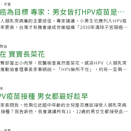
，需建立女性多年齡世代HPV疫苗接種策略，將HPV檢測納入
人口為一千萬人，如將此模式套用在台灣，男女皆接種疫苗，十
衛生福利部草屯療養院醫師沈政男對此在臉書直言「你吃了二十
卵巢．子宮
，由於疫苗也減少生殖器疣，陰莖癌及肛門癌及其癌前病變可以
宮頸癌人數僅約40人，而目前一年則是新增1500多人。台灣癌
癌為目標 專家：男女皆打HPV疫苗是國
沒事？不代表三十年後你不會因此致癌！」、「萊克多巴胺做過
頸癌也有間接證據，男性接種也有一定的效益，建議建立性別平
蔡麗娟表示，我國自2018年起，提供國一女生公費HPV疫苗接
零。」、「那些想要護航萊克多巴胺的人，不懂就不要亂扯。」
策。
超過八成，與歐美國家相較，起步較晚，想要達到世界衛生組織
人類乳突病毒的主要途徑，專家建議，小男生也應列入HPV疫
貞昌對蔣萬安說，「你在美國吃美豬，有出事嗎？」也有人說，
宮頸癌目標，確實要有更積極的策略。世界衛生組織最近首度發布
率更高，台灣才有機會達成世衛組織「2030年清除子宮頸癌」
十年都沒事，為什麼台灣人不能吃？」甚至也有婦產科醫師說，
頸癌的全球戰略》，呼籲中低收入國家落實疫苗接種、篩檢和治
症基金會副執行長蔡麗娟表示，目前全球已有31個國家全面施
安胎藥類似。」拜託，這些人顯然都不知道婦產科史上著名的藥
實現2030年清除子宮頸癌的目標。目前全球已有40個國家在防
分男女，我國礙於經費，去年底僅針對國一女生接種，國一男生
ylstilbestrol, DES）。沈政男指出，1939年，己烯雌酚在美
，採取「男女皆打」方式，其中以澳洲動作最快，早在2013年
。蔡麗娟指出，許多人以為感染HPV（人類乳突病毒），只會
病防治
女性荷爾蒙補充劑與婦科疾病藥物，當時認定相當好用，未料多
在 寶寶長菜花
生接種公費疫苗，預計在2028年就能達標。為何預防子宮頸
實不然，HPV還可能引發陰道癌、外陰癌、肛門癌、陰莖癌、
，使用者發生陰道癌的比率明顯上升，而且有致畸胎可能，因此
打疫苗？蔡麗娟提出兩大原因，首先，不分男女都可能感染人類
（菜花）等六癌一病。蔡麗娟說，HPV病毒不僅是對女性造成
後，於1971年被禁用，然而已經來不及，為數龐大的女性使用
臀部冒出小肉芽，就醫檢查竟然是菜花，感染HPV（人類乳突
），而主要感染途徑為性行為，這是男女共同應負的責任，施打
不過它的危害。此外，單從子宮頸癌防治政策來看，國一男生接
副作用，而被稱為「己烯雌酚女兒」。用了三十二年才發現會致
推動協會理事長李秉穎說，「HPV無所不在」，約有一至兩成
也能保護另一半。此外，除了造成子宮頸癌，HPV還與多種癌
以增加群體保護力。目前台灣公費HPV疫苗屬於兩價劑型，但臨
動物用藥公司將己烯雌酚用來餵養牛羊，發現可促進動物生長，有
PV病毒，應該就是嬰兒長菜花的原因。李秉穎表示，絕大部分
究證實，HPV易造成「六癌一病」，包括子宮頸癌、口咽癌、
除了16、18兩型致癌病毒之外，33、52、58等型別的病毒也嚴
歡迎，直到1979年因為致癌疑慮才被禁用，此時消費者已在不
，感染途徑來自性行為；但仍可能出現接觸傳染個案，例如公共
、陰莖癌、肛門癌，以及菜花，因此，男性也有施打疫苗的急迫
健康，如能換成保護範圍更廣的疫苗，相信成效會更好。除了疫
十五年的致癌物。沈政男說明，開發出己烯雌酚的藥廠，是哪一
、公共浴池、運動中心等場所，均潛藏感染風險。國外研究發
達夫
，受限於經費預算，我國公費接種對象仍只限於國一女生，建議
治子宮頸癌的另一個關鍵。蔡麗娟指出，台灣於1995年開始推
PV疫苗接種 男女都最好趁早
生產萊克多巴胺的埃藍科（Elanco）！萊克多巴胺做過多少致
成年人口水中被驗出HIV，許多寶寶罹患濕疹、尿布疹等皮膚
列入公費接種範圍。再者，家長對於人類乳突病毒應有更正確的
歲以上女性一年一次，但迄今仍有四成女性從未做過抹片，顯示
直言「你吃了二十年萊克多巴胺都沒事？不代表三十年後你不會
膚因此破皮；如接觸照顧者帶有病毒的口水，就可能被感染。台
子未來免於「六癌一病」威脅，建議可自費接種疫苗。曾志仁強
國內初次性行為的年齡越來越低，蔡麗娟建議，抹片篩檢年齡應
年家長問我，他兩位近國中年齡的女兒是否應該接受人類乳突病
婦科主任陳菁徽表示，歐美國家早已將HPV視為性傳染病的一
際化，進入國際社會，只喊政治口號，無濟於事，應在重大疾病
另將抹片列入孕前檢查、成人健診，就能提高篩檢率，找出更多
的接種？我告訴他，我會建議所有11、12歲的男女生都接受此預
性患者在得知篩檢報告時反應幾乎一致，認為另一半又沒偷吃，
所表現，累積聲量及本錢。只要抹片與疫苗雙管齊下，提高抹片
變。美國預防醫學委員會2018年起將抹片篩檢年齡降至20歲，
。5%癌症 與人類乳突病毒有關我會做此建議的理由是，雖然
，應不具感染風險。不過，流行病學調查發現，女性只要有過性
生納入公費接種對象，台灣一定能在2030年達到世衛組織清除
各大醫學團體也擬定男女施打HPV疫苗的防治策略。蔡麗娟表
效用，但是，根據研究，小孩在尚未有機會曝露於人類乳突病毒
HPV機率超過八成，男性感染風險更高，超過九成機率感染到
。
篩檢，雙管齊下，相信就能如期完成「2030年清除子宮頸癌」
防效果最好。而全球大約5%癌症的發生與人類乳突病毒有關。
卵巢．子宮