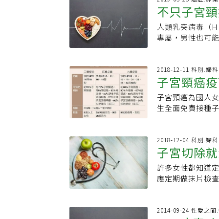
HPV。陳菁徽說
不只子宮頸
目標。
其中，90%以上
免遭感染更難，因
頭、頸與喉癌，
口，就可能遭受感
人類乳突病毒（H
的感染有關。此
感染造成，除了
專屬，男性也可
少。疫苗效果好 
癌、頭頸癌，再
婦產身心醫學會
年的觀察，不但
也有必要接種HP
為較活躍的族群才
一種很安全可靠
怖」。陳菁徽指出
就不會感染、HP
2018-12-11 科別.婦科
「安全考量」拉低
子宮頸癌疫
鼓勵另一半打疫
染力強，人一生中
有約50%符合條
為他好。」
活單純的人也有可
根據訪談，父母
子宮頸癌為國人
保仁說，長期免疫
是認為沒有必要。
生全面免費接種子
導致多項癌症及
5%增加到201
灣疫苗推動協會也
陰莖癌、肛門癌
來，有一群人迷
基金會昨天公布「
疣）、皮膚疣、扁
者，儘管人數不
病毒（人類乳突
2018-12-04 科別.婦科
達上百種，但大
斥的今天，他們
長」認知度達八成
別的病毒，就有染
母，對於施打人
開打的民眾，不到
女性被宣告得到子
許多女性都知道
對於個人健康的
衛教有待加強。
性，呼籲民眾注意
應定期做抹片檢
勝於治療，以子宮
宮頸癌發生率是
威脅。
變，建議女性定
二、三十年前診
約650位患者因
上詢問，為何曾
多，晚期病人少
科副教授李秉穎表
禾馨民權婦幼診
2014-09-24 性愛之
仍然有超過650
織早已呼籲各國公