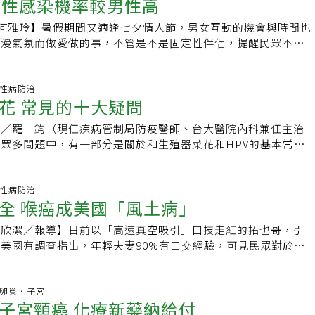
 女性感染機率較男性高
方產生的癌變，根據統計，子宮頸癌高居女性癌症發生率第9
方法，因此，發現時，多半病情比較嚴重，不但治療過程比較辛
等國。李秉穎指出，現在HPV疫苗有2、4、9價，公費疫苗是2
，每年約有1500名新發生個案、奪走約700條寶貴性命。子宮頸
比較不好。因此，我會奉勸台灣的父母，慎重考慮讓您們的子女
常發生的16與18型，並有七成預防效果。四價則多預防6跟11
記者何雅玲】暑假期間又適逢七夕情人節，男女互動的機會與時間也
突病毒」（HPV病毒）引起，潛伏期長達數年到數十年，好發
突病毒疫苗的接種。
染或菜花等疾病；9價則是多增加了31、33、45、52跟58
浪漫氣氛而做愛做的事，不管是不是固定性伴侶，提醒民眾不要
性，調查也發現，婦女終其一生約有50%的機會感染HPV病毒，若
2跟58型在台灣相對流行，若施打可疫苗預防率達九成以上，臨
進一步降低HPV病毒感染的風險。「OL白白例行檢查意外發現
子宮內膜病變，就可能需要切除子宮或子宮頸。即便子宮頸連同
V疫苗的有效性及安全性，接種10年後保護力仍可達到九成以
PV病毒呈陽性反應，但因要參加公司旅遊，決定回來再治
，手術後仍建議定期進行抹片檢查，因為即便子宮頸切除了，陰
可預防菜花，李秉穎建議家中如有小男生，可在無性行為前自費
未婚且生活、交友單純，唯一的樂趣是前往三溫暖舒壓，某天因
間.性病防治
HPV病毒，增加陰道癌的病變風險。他解釋，抹片是一種工
花 常見的十大疑問
少未來另一半罹患子宮頸癌風險。
西而求診，結果竟是菜花，十分難以接受，推敲感染途徑為誤觸
查子宮頸的細胞有無病變，同樣可檢驗陰道黏膜細胞，尤其子宮
」HPV中文譯為人類乳突病毒，病毒型號高達上百種，大部分
切除，更應定期追蹤，檢查前2天須避免陰道沖洗、使用陰道塞
文／羅一鈞（現任疾病管制局防疫醫師、台大醫院內科兼任主治
會藉著自身的免疫力清除，但若持續感染特定型別的病毒，則可
潤滑劑，前一晚也不能有性行為，恐影響判讀。陳保仁也建議，
眾多問題中，有一部分是關於和生殖器菜花和HPV的基本常
菜花或其他HPV相關疾病。雖說HPV 主要是透過性接觸感染，
3年應至少接受一次子宮頸抹片檢查，如果已知有人類乳突病毒
年刊登在知名性病期刊Sexually Transmitted Infection的
可能傳染，臨床上也有少數處女或單一性伴侶受感染的案例。婦
應接受一次抹片檢查，早期子宮頸病變大多無症狀，還是要定期
答資料整理，翻譯摘要如下：1. 生殖器菜花是什麼引起的？
示，常見HPV第6、11型屬於低危險性病毒，雖不會導致癌
病原是人類乳突病毒(HPV)。可感染生殖器的HPV型別有40種
間.性病防治
常強，同時影響女性與男性，若受感染將引起尖形濕疣，即俗稱
全 喉癌成美國「風土病」
菜花的，主要是HPV第6型和第11型(佔90%以上)。其他可感染
染，往往不斷復發，但心裏的衝擊往往大於生理的傷害，甚至造
，則通常只引起無症狀或症狀輕微的感染，很少引起生殖器菜
的恐懼。至於高危險性病毒，其中，70%以上子宮頸癌是受第
楊欣潔／報導】日前以「高速真空吸引」口技走紅的拓也哥，引
菜花都是性行為傳染的嗎？答：生殖器菜花絕大部分是性行為傳染
所感染，持續感染還會造成其他HPV相關的婦女癌症，如子宮頸腺
美國有調查指出，年輕夫妻90%有口交經驗，可見民眾對於口
兒童案例中，有些是經手傳播菜花到生殖器。雖然在一些無生命的
癌等。不管是那種型號的HPV病毒，女性因天生的生理構造，
，不過美國的研究也發現，因為性生活越來越多采多姿，口交經
V的遺傳物質(DNA) ，但是目前沒有證據支持可以透過環境當中
男性高。根據臨床統計，未受感染的健康女性，若接觸到已受感
有較高機率罹患喉癌。口交比傳統性交 容易高潮診所婦產科院
傳染菜花。3. 我聽說菜花病毒可以致癌，這是正確的嗎？答：
~70%會受傳染；相反地，健康的男性與已受感染的女性接觸，
人最容易受刺激的性感區為陰唇及陰核，而人類的舌、嘴巴的末
防治.卵巢．子宮
是指HPV第6型和第11型，這兩型跟癌症無關。會致癌的HPV
子宮頸癌 化療新藥納給付
陰部無角質層
感覺神經或運動神經元都十分豐富，因此透過口交反而比傳統性
型和第18型。由於罹患生殖器菜花的患者，可能經性行為同時感