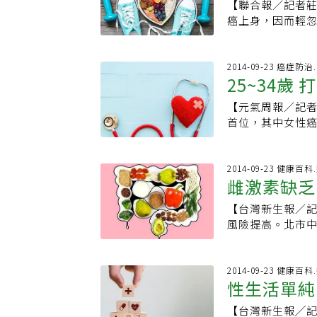
要特別注意衛生清
或是菜花狀、黑
【聯合報／記者莊琇閔／台北報導】 
10%到90%都
第4期約2至3成
現相關疾病，其中
而言，約90%的
唇，因此外陰若
癌上身，因而輕
式，幾乎都是利
延長 1.1980年到1990年，治療子宮頸癌，以白金類藥物為主，再加
文獻記載針對子
內持續感染。蔡鋒
治療以手術為主
變，如果未能及
易復發。只有樂得美
Ifosfamide
過疫苗的受試者
徑為接觸傳染，
發現，早期治療
宇表示，日前有一
發率會比其他治
白金類藥加癌康
反觀對照組，則有
侵犯到眼、鼻、
等久治不癒時，
宮頸細胞病變，
2014-09-23 癌症
花。8. HPV
病人的第一線用
是導致女性罹患
HPV有密切關係
25~34歲
腫塊，也應切片進一
緣無癌前病變細
(Gardasil)
及惡心、嘔吐等
罹癌。因此，研究
加口腔癌、肛門癌、陰莖癌的機會。 ※
報】
仁愛院區進行2次
輕女性和年輕男
在台灣核准的健
抗體，可以預防1
【元氣周報／記者
思 ‧帶狀&amp;
年齡多在35至6
打HPV疫苗，對
療，自去年11月
宮頸癌疫苗保護
首位，其中女性
二，比率雖遠低
關於HPV疫苗的
究顯示，針對晚
紀錄，在接種副
宮頸癌的防治帶
宮頸鱗狀上皮類
HPV檢查嗎？答：
與白金類藥物合併
6、11、16、
苗問世，以9~2
也有可能會在陰
質(DNA)的P
應率高出一倍，且
陰癌、陰道癌等疾
高達91%預防人
2014-09-23 健康百科
頸癌的主因，陰
議用作常規篩檢，
入健保給付後，約
雌激素缺乏
有很多種，包括1、
護力仍高哥倫比亞「國家
前國外統計發現
&amp;#278
肌瘤病人，沒有
病毒，約占九成
（Nubia Mun
示人類乳突病毒
【台灣新生報／
定就會日後出現菜
切除，希望維持
為九成。【2009/
刊發表文章，針對
仍應例行每年婦女
風險提高。北市
焦慮和困擾，所以
得到子宮頸癌。
半施打安慰劑，一
施打子宮頸癌疫苗
易感染，中醫主
零星證據顯示，減少
半機會，會感染
16或18型人類
告．定期檢測》子
膜紅腫、腹痛及
文章轉載已獲得
得到生殖系統癌症的
博士研究，針對6
【2009/05/25
停經後的出血，
2014-09-23 健康百科
落格：「心之谷
均約有91%保護效
性生活單純
不過有些婦女子
89%的預防效果
定。婦產科醫師
HPV是造成子宮
【台灣新生報╱