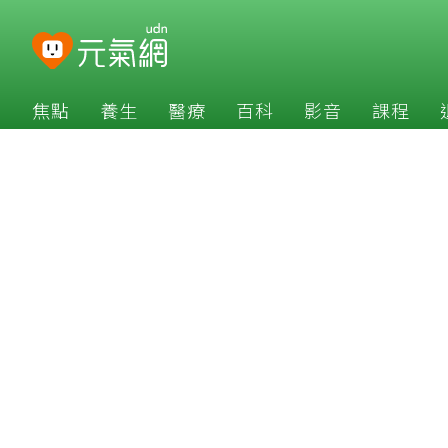
焦點
養生
醫療
百科
影音
課程