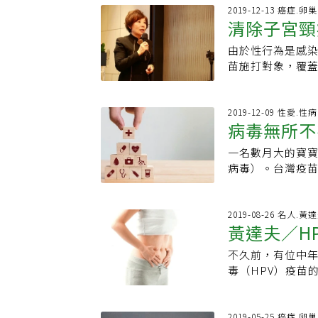
策上，賴瓊慧建議
差距明顯。瑞典
沒有吃那麼多。
2019-12-13 癌症.
子宮頸篩檢系統
年後，每年新增子
清除子宮頸
年萊克多巴胺都
預期，對減少頭
症基金會副執行長
多少致癌評估？
權的疫苗接種政
種，校內接種率
由於性行為是感染
際趨勢
沈政男表示，蘇
2030年清除子
苗施打對象，覆蓋
「美國人吃了二
《加速清除子宮
政策目標。台灣癌
「萊克多巴胺跟
療等三大策略，以
打HPV疫苗，不
物己烯雌酚（Dieth
治子宮頸癌策略上
未能列入施打對象
2019-12-09 性愛.性
國上市，被當成
病毒無所不
分階段讓男生、女
引發子宮頸癌，其
年以後逐漸發現
癌，男女均需施
口咽癌、尖形濕疣
在用了三十二年以
一名數月大的寶寶
乳突病毒（HPV
威脅，男性也逃
者必須終身追蹤
病毒）。台灣疫苗
疫苗，保護自己，
種HPV疫苗，可
癌！1954年，
民眾口水被驗出H
症與疾病相關。研
床流行病學顯示，
利可圖，於是廣受
感染HPV的患者
外陰癌、陰道癌
重威脅台灣女性
知不覺中吃了二
場所門把、泳池
2019-08-26 名人.黃
性。蔡麗娟表示
苗之外，抹片是防
黃達夫／H
家公司？就是如今
現，約一至兩成的
未來小男生也能
動抹片篩檢，30
癌評估？零。他
疾病，柔嫩的皮
認知，為了讓孩
面臨瓶頸。由於
不久前，有位中
因此致癌！」
北醫學大學婦產部
調，台灣想要國
該下修至25歲，
毒（HPV）疫苗
種，門診HPV陽
癌症預防上，有
的子宮頸癌癌前病
防癌症的疫苗注射
看起來乾淨沒病
篩檢率，並讓小男
每三年做一次，而
疫苗對成人也有
經驗，一生中感染
子宮頸癌的目標
示，疫苗加上抹片
以前接種疫苗，預
2019-05-25 癌症.