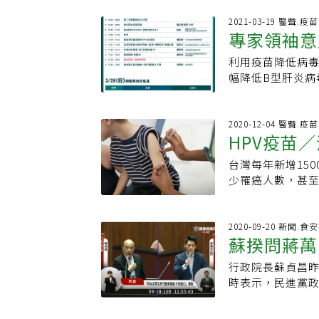
除計畫，專家建
43名，平均擁有
危險群族，進行
2021-03-19 醫聲.疫
貼文詢問「所以
專家領袖意
癌症微創介入中心
當慚愧，拉低了平
腫瘤指標，台灣最
診所院長馬博榮表
利用疫苗降低病毒
疫苗
法提供清晰影像
單純，才是好事
幅降低B型肝炎病
影劑，利用MRI
國際最新一項以2
1984年推出施
小於3公分，若患
HPV型別，先生
苗。第二支疫苗就
手術難度高，必
報告則證實，只要
感染男女生的下
2020-12-04 醫聲.疫
現在可利用軟體
HPV疫苗
半。如果為單一性
是100%的致病
癌細胞，讓治療靠
染HPV的風險則高
口咽癌70%。2
口長庚醫院副院長
台灣每年新增15
種公費HPV
貼近事實，國人平
市，目前政府也提
達9成；子宮頸抺
少罹癌人數，甚至
表示，伴侶雙方均
18型引起的子宮
能做適當的診斷
對象，中山醫學
HPV感染是不分
「癌症疫苗」的訊
達7成，如今望更
路。」曾志仁指
毒，一旦持續性
紀念醫院副院長賴
宮頸抹片，怎麼
成HPV感染機率
2020-09-20 新聞.
婦癌風險，男生
解碼精準治療 癌症
蘇揆問蔣萬
子宮頸抹片加HP
的成效。然而，新
國健署已針對國一
元氣網粉絲團直播
患者，HPV疫苗
究報告，結果令
過九成。至於男
行政院長蘇貞昌
亂扯
道癌、肛門癌、
後的罹癌人數變化
榮提醒，尚未接種
時表示，民進黨
苗，HPV感染盛
亡，反觀未打疫苗
的具體表現。【延
府，還說國民黨
打二價疫苗後，H
是全球第一份有關
也需接種責任編
蔣萬安在美國的