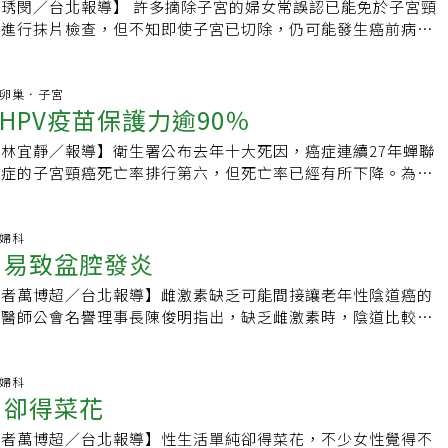
潔，並全程戴保險套以減少病毒感染風險。認識HPV病毒一般
色素塊。大部分病變長在大陰唇上，但黑色素瘤則好發在小陰
許多摘除子宮的婦女常誤認已能免於子宮頸
有人報告過。菜花的治療方式請看去年九月的文章。常用的治療方
；而早期治療仍有約2成病人可能復發。藥物：用藥有突破 存活期
已有部分施打子宮頸癌疫苗的女性已經追蹤達9.5年，這是目前
人HPV在體內可自行清除，但在免疫力差時，HPV病毒則會在體
出現潰瘍、腫塊、色素斑塊，都需當心是否為惡性腫瘤。外陰癌
忽進行抹片檢查，但不知即使子宮已切除，仍可能發生癌前病
用物理或化學方式破壞病灶，對於菜花病毒沒辦法清除，因此容
宮頸癌疫苗保護力最長的研究！經過九年多來的追蹤研究，接種
博說，HPV人類乳突病毒共有150多種不同的基因型，感染途
，術後若有淋巴腺轉移，則須追加骨盆的放射線治療。但「早期
早發現治療，將會惡化轉癌。台北市立聯合醫院婦產科主任陳致
 (Imiquimod)是透過免疫調節反應去抑制菜花病毒，因此復
，反應率約為20%至30%。2.2000年，改以白金類藥物加紫杉醇，或
中，無人罹患原位癌，保護力達百分之百，且保護力沒有下降；
主要由性經驗感染，除了在生殖器上會出現白色凸起物，偶爾也
」還是最佳防治之道，故有外陰搔癢、腫塊、出血、異常分泌物
名婦女因平日即相當注重自身健康，3年前進行抹片檢查發現子
療方式來得低。未來可能會有更多的免疫調節藥物被用來治療菜
定，兩者效果不錯，成為子宮頸癌復發、不適合手術或放射治療
七人出現了原位癌、零期癌。由於人類乳突病毒（HPV）16型
口腔及咽喉黏膜，且目前世界衛生組織已經正式確認子宮頸癌與
都應及早警覺；而醫師見到外陰不明原因的潰瘍、白斑、黑斑、
在醫師建議下將子宮摘除。雖然當時病理報告，顯示手術切口刀
防治.卵巢．子宮
疫苗可以預防生殖器菜花復發嗎？答：HPV疫苗的其中一種「嘉喜」
藥。不過，這類用藥，也有讓病人白血球數減少、抵抗力變弱，
子宮頸癌得最主要元凶，一半患者都是感染了此類型病毒，以致
，若感染到部分基因型的HPV可能會惡化成子宮頸癌，也可能增
 打HPV疫苗保護力逾90％
步化驗，如此外陰癌就無所遁形了。 【2009/01/15 聯合
胞殘留，但今年該婦女進行抹片檢查，卻出現陰道癌前病灶，在
四價疫苗 ，能預防HPV第6、11、16、18型，已在從未罹患菜花的年
副作用。其中癌康定的藥物機轉為抑制癌細胞生長、複製，原本
人員特別針對16型進行檢測，結果發現，受試者體內仍有存有
延伸閱讀》‧破除HIV傳染途徑的七大迷
手術切除病變部分，才淨空病灶。陳致宇表示，陰道癌變的好發
性，被證實可有效預防生殖器菜花的發生。已經罹患菜花的人施
保給付適應症，為轉移性卵巢癌與小細胞肺癌的第二線化學治
6型病毒的感染，保護力達百分之百。曾志仁指出，這是目前子
林宜靜／報導】衛生署公布去年十大死因，癌症連續27年蟬聯
#30129;疹是HIV感染者常見的皮膚病
0歲，在國外的調查顯示，一般陰道癌化的機率約在千萬分之四十
於預防再度感染可能會有幫助，對於復發則可能沒有預防效果。
起，新增用在子宮頸癌治療。會有此一突破，主要是國外一項研
力追蹤最久的研究，預防效果相當好，改變了原先五年保護力的
癌症的子宮頸癌死亡率排行第六，但死亡率已經有所下降。為子
於子宮頸癌，但是因接近子宮頸附近，陰道穹區的細胞型態與子
介紹，請看去年4月和10月的文章。9. 我或我的伴侶應該接受
期復發、但不適合接受放療或手術切除的子宮頸癌病人，癌康定
作用上，其安全性也很不錯。四價子宮頸癌疫苗是目前唯一保護
來希望。目前除了定期子宮頸抹片檢查，市面上也有子宮頸癌疫
似，以致於就算是子宮全摘除後，原先子宮頸就存在病變的病灶
HPV檢查，是指用拭子(swab)收集生殖器檢體去做HPV遺傳物
使用，整體反應率可達27%，比白金類單一藥物治療的13%反
18等四型HPV病毒的疫苗，可以保護預防癌前病變、子宮頸癌、外
6歲女性為建議施打對象，最新研究顯示，HPV疫苗對熟齡女性有
道再現。陳致宇解釋，近年來人類乳突病毒已被確認為引發子宮
CR檢查。目前HPV檢查是用來輔佐子宮頸抹片異常的判斷，並不建
整體存活期也延長至9.4個月。台灣婦癌醫學會推估，癌康定納
病之外，也能降低菜花的感染率。曾志仁說，導致菜花的HPV
類乳突病毒的保護效果，在公共衛生相當有意義。熟齡女注射 保
.婦科
道癌變是否與人類乳突病毒有必然關係，仍待進一步觀察，但目
因為檢出HPV陰性不表示沒有HPV，可能只是剛好
有600人可望受惠。提醒：全子宮切除 別以為…有些罹患子宮
 易致盆腔發炎
5、6、11、19、57等多種型別病毒，而6、11則是主要感染
癌症研究院」（National Institute of Cancer）莫努斯
，八成左右的陰道癌前病灶中，均可發現人類乳突病毒存在，顯
09;採集到感染部位。檢出HPV陽性就算是跟菜花有關的型別，不一
生育需要，必須拿掉子宮時，會要求保留子宮頸，只做次全子宮
。這個現象也真實反映在臨床試驗結果上，接種之後，保護力約
oz）博士的研究團隊，在近期出刊的《刺胳針》（The Lancet）期
篩檢在婦女防癌是重要的一環。他呼籲婦女朋友，子宮全切除後
記者萬博超／台北報導】雌激素缺乏可能間接讓老年性陰道癌的
花，眼下又無法治療HPV本身，這樣的篩檢結果徒增受檢者的
性生活品質，但往往以為沒子宮了，而忽略做子宮頸抹片，結果
05/11 聯合晚報】
3800多位24歲到45歲婦女（只有3人無性經驗）進行研究，一
防癌抹片檢查，尤其是在術後前3年；另外，24至45歲的婦女
中醫師公會名譽理事長陳俊明指出，缺乏雌激素時，陰道比較容
不建議當作常規篩檢。10. 我可以做什麼讓菜花快點好？答：有
而即使做了全子宮切除，連子宮頸都拿掉，人類乳突病毒仍有一
半施打四價HPV疫苗，結論指出，接種前尚未感染到6、11、
，保護率也可達九成以上。 ※延伸閱讀》．搞懂子宮頸抹片報
要以補腎，輔以清熱解毒的方式治療。陳俊明表示，生殖系統黏
酒精攝取、減少抽煙、減少壓力，可能有些幫助。 ★註：本
陰道，可能造成陰道癌，所以定期抹片檢查，仍是及早發現女性
乳突病毒的24歲到45歲婦女，仍可受到HPV疫苗保護。根據莫努斯
宮頸抹片Q&amp;A．停止性行為 還要做抹片嗎？
化膿性分泌物是陰道炎常見症狀。中藥治療可輔助改善。若出現
原作者授權，如欲轉載請先獲得原作者同意。★歡迎閱讀作者部
方法。【2010/01/24 元氣周報】
、11、16與18型人類乳突病毒，完成三劑疫苗接種的婦女，平
 聯合報】
有些老年婦女的陰道出血肇因於老年性陰道炎，應該提高警覺，
.婦科
」
力。從年齡層分析，25歲到34歲可達92%，35歲到45歲約有
 卻得菜花
宮點狀或不規則出血，乃是荷爾蒙療法的副作用，須檢查才能斷
。愈年輕施打 效力愈大林口長庚醫院婦癌科主任周宏學表示，
提醒，婦女停經前亂經為正常現象，但有民眾誤將亂經當成停經
頸癌以及外陰癌、陰道癌及生殖器疣（菜花）等疾病元凶；注射
記者萬博超／台北報導】性生活單純卻得菜花，不少女性覺得不