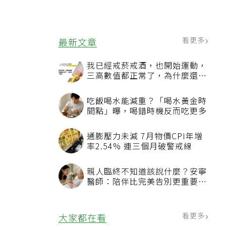
看更多
最新文章
我已經戒菸戒酒，也開始運動，
三高數值都正常了，為什麼還不
能停藥？
吃飯喝水能減重？「喝水黃金時
間點」曝，喝錯時機反而吃更多
通膨壓力未減 7月物價CPI年增
率2.54% 連三個月破警戒線
親人臨終不知道該說什麼？安寧
醫師：陪伴比完美告別更重要，
4句話值得及早說出口
看更多
大家都在看