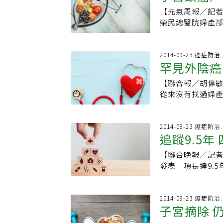
且陰道有許多縐
交的「左衝右撞
染到與致癌有關的
【元氣周報／記
墊，反易造成私
帶、龜頭、尿道
莖癌、肛門癌的機
榮民總醫院婦產部婦
即為HPV病毒喜
過，有人認為口
療有效，通常治
計，子宮頸癌在2
染。環境中充斥著
的口腔，即使刷
樣算「治好」? 
癌病人，國內從8
施打疫苗，絕對
菌、黴菌。口腔病
是可以當做「治
宮頸抹片檢查10
2014-09-23 癌症防
疫苗，全球近30
過半數的民眾有
罕見外陰癌
指的是前者。5.
篩檢率約53% 。
多些預防能少些
刊的研究指出，
答：這裡有幾個重
9人，以中南美洲
機率超過一般人7
【聯合報／胡偉敏／永和耕莘
追蹤感染HPV第6
49歲，是發生子
型，則此人得到喉
從來沒有找過婦
出現菜花的部位周
現偽陰性，建議超
刊》（JAMA）的
一些調經理帶的
有HPV病毒，而
病毒檢查。5.子
現，男性口腔中的
阿嬌姨的外陰部
現菜花，不代表
18型，絕大多數
般接觸並不會感染
來，因為疼痛感
2014-09-23 癌症
身上的菜花病毒
病，歷程可能長達
追蹤9.5年
采多姿，口交的盛
的右下外陰部有約
方法，可以清除
子宮頸鱗狀細胞
宮頸癌HPV疫苗
陰癌」是婦科惡
現菜花（潛伏期）
抹片發現。因此，
【聯合晚報／記者李樹人／台北報導】
保護男人，因為H
當成一般感染，
20%的人可帶著
屬顯微時期，病況
發表一項長達9.
癌，美國政府也開
診斷，平均延遲
染力最強，可是
3B，為局部晚期
宮頸癌疫苗可以
世界防癌組織建
伴侶、菜花感染以
傳染力。」6. 
必要時加白金類藥
現子宮頸癌前病
博呼籲，已有性
（HPV）呈陽性
毒感染，過去的
須手術將其切除；
雅圖進行，是觀察H
2014-09-23 癌症
苗，建立預防HP
陰道癌；而梅毒
多。目前的共識
子宮摘除 
其他不適合手術
290名婦女參與
宮頸癌、子宮頸腺
陰長期搔癢、合
7. 菜花會復發
深入血管腔，易順
一HPV16型病