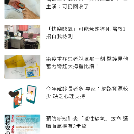
主嘆：可扔回收了
「快樂缺氧」可能急速猝死 醫教1
招自我檢測
染疫重症患者脫險那一刻 醫護見他
奮力彎起大拇指比讚！
今年確診長者多 專家：網路資源較
少 缺乏心理支持
預防新冠肺炎「隱性缺氧」致命 選
購血氧機有3步驟