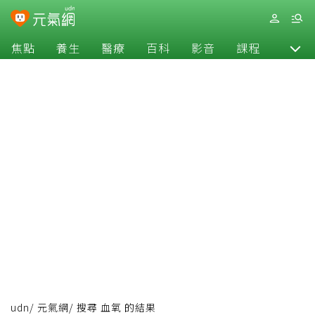
焦點
養生
醫療
百科
影音
課程
退休
udn
/
元氣網
/
搜尋 血氧 的結果