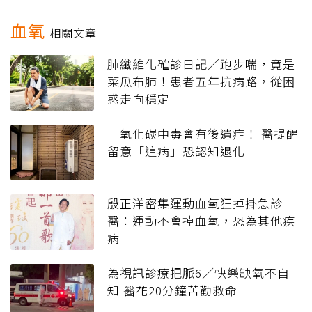
血氧
相關文章
肺纖維化確診日記／跑步喘，竟是
菜瓜布肺！患者五年抗病路，從困
惑走向穩定
一氧化碳中毒會有後遺症！ 醫提醒
留意「這病」恐認知退化
殷正洋密集運動血氧狂掉掛急診
醫：運動不會掉血氧，恐為其他疾
病
為視訊診療把脈6／快樂缺氧不自
知 醫花20分鐘苦勸救命