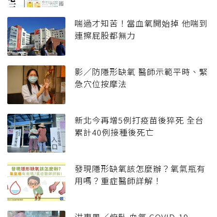
喘過才知苦！當血氧開始掉 他喘到
連擦屁股都無力
影／防隱形缺氧 醫師示範平時、緊
急穴位按摩法
新北今再增5例打疫苗後猝死 全台
累計40例接種後死亡
發現隱形缺氧該怎麼辦？氧氣瓶有
用嗎？重症醫師詳解！
洪惠風／俯臥 血氧 COVID-19