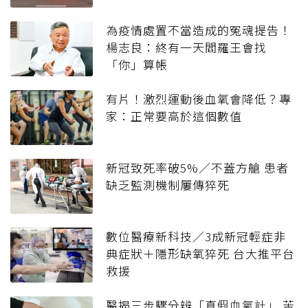
為疫情處置不當造成的冤魂提告！
楊志良：終有一天閻羅王會找
「你」算帳
有片！激烈運動後血氧會降低？專
家：正常要高於這個數值
新冠致死率破5%／不蓋方艙 患者
缺乏監測機制屢傳猝死
數位醫療新科技／3成新冠輕症非
典症狀＋隱形缺氧猝死 台大推平台
救援
醫揭三步驟分辨「真假血氧計」 苦