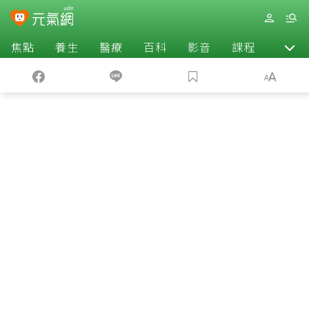
焦點
養生
醫療
百科
影音
課程
退休