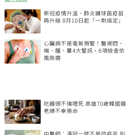
新冠疫情升溫、肺炎鏈球菌疫苗
再升級 8月10日起「一劑搞定」
心臟病不是毫無預警！醫揭悶、
喘、腫、暈4大警訊，6項檢查依
風險選
吃饅頭不慎噎死 高雄70歲韓國籍
老婦不幸喪命
中醫師：清冠一號不是防疫茶 別