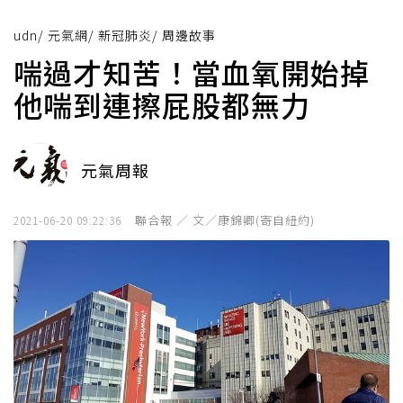
udn
/
元氣網
/
新冠肺炎
/
周邊故事
喘過才知苦！當血氧開始掉
他喘到連擦屁股都無力
元氣周報
聯合報 ／ 文／康錦卿(寄自紐約)
2021-06-20 09:22:36