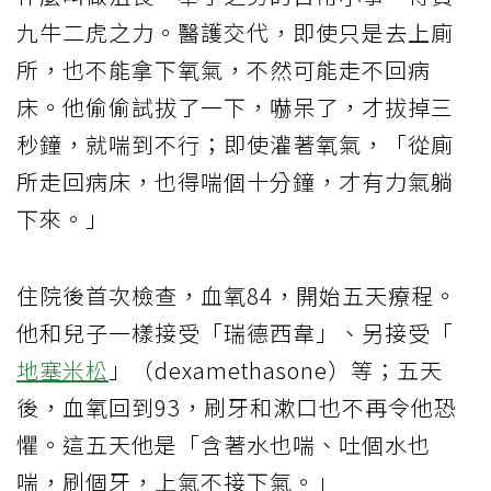
九牛二虎之力。醫護交代，即使只是去上廁
所，也不能拿下氧氣，不然可能走不回病
床。他偷偷試拔了一下，嚇呆了，才拔掉三
秒鐘，就喘到不行；即使灌著氧氣，「從廁
所走回病床，也得喘個十分鐘，才有力氣躺
下來。」
住院後首次檢查，血氧84，開始五天療程。
他和兒子一樣接受「瑞德西韋」、另接受「
地塞米松
」（dexamethasone）等；五天
後，血氧回到93，刷牙和漱口也不再令他恐
懼。這五天他是「含著水也喘、吐個水也
喘，刷個牙，上氣不接下氣。」