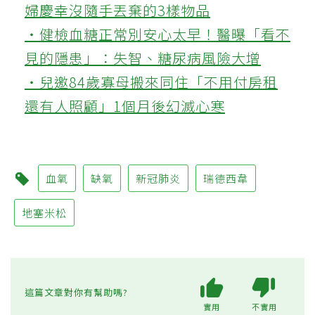
婦慶幸沒隨手丟棄的3樣物品
‧健檢血糖正常別安心太早！醫曝「看不
見的隱患」：失智、糖尿病風險大增
‧兒邀84歲寡母搬來同住「不用付房租
還有人照顧」1個月後幻滅心寒
血氧
缺氧
新冠肺炎
瑞德西韋
地塞米松
這篇文章對你有幫助嗎?
實用
不實用