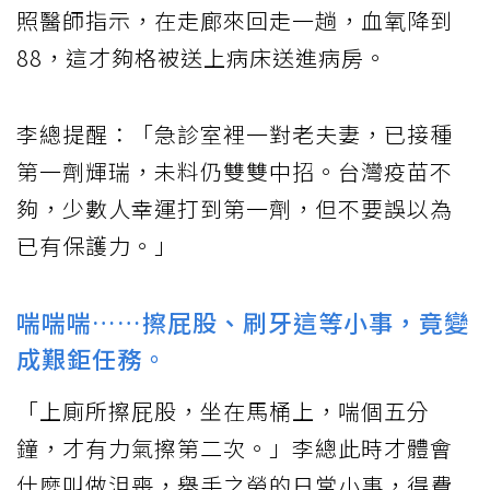
照醫師指示，在走廊來回走一趟，血氧降到
88，這才夠格被送上病床送進病房。
李總提醒：「急診室裡一對老夫妻，已接種
第一劑輝瑞，未料仍雙雙中招。台灣疫苗不
夠，少數人幸運打到第一劑，但不要誤以為
已有保護力。」
喘喘喘……擦屁股、刷牙這等小事，竟變
成艱鉅任務。
「上廁所擦屁股，坐在馬桶上，喘個五分
鐘，才有力氣擦第二次。」李總此時才體會
什麼叫做沮喪，舉手之勞的日常小事，得費