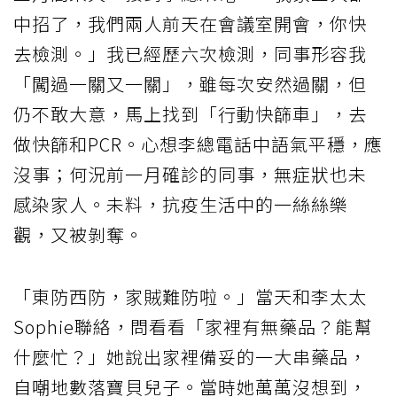
中招了，我們兩人前天在會議室開會，你快
去檢測。」我已經歷六次檢測，同事形容我
「闖過一關又一關」，雖每次安然過關，但
仍不敢大意，馬上找到「行動快篩車」，去
做快篩和PCR。心想李總電話中語氣平穩，應
沒事；何況前一月確診的同事，無症狀也未
感染家人。未料，抗疫生活中的一絲絲樂
觀，又被剝奪。
「東防西防，家賊難防啦。」當天和李太太
Sophie聯絡，問看看「家裡有無藥品？能幫
什麼忙？」她說出家裡備妥的一大串藥品，
自嘲地數落寶貝兒子。當時她萬萬沒想到，