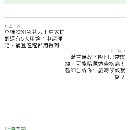
上一篇
登機證別急著丟！專家提
醒還有5大用途：申請理
賠、補登哩程都用得到
下一篇
體重無故下降別只當變
瘦，可能暗藏這些疾病！
醫師告訴你什麼時候該就
醫？
延伸閱讀