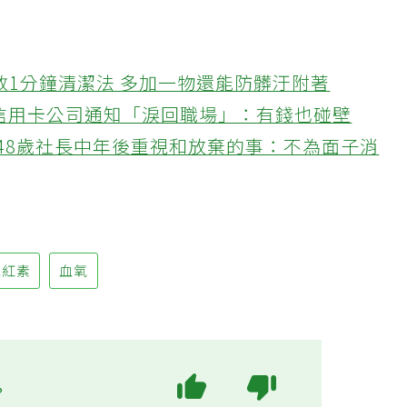
教1分鐘清潔法 多加一物還能防髒汙附著
接信用卡公司通知「淚回職場」：有錢也碰壁
48歲社長中年後重視和放棄的事：不為面子消
血紅素
血氧