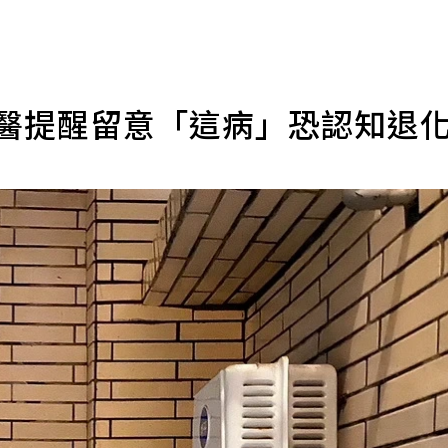
 醫提醒留意「這病」恐認知退