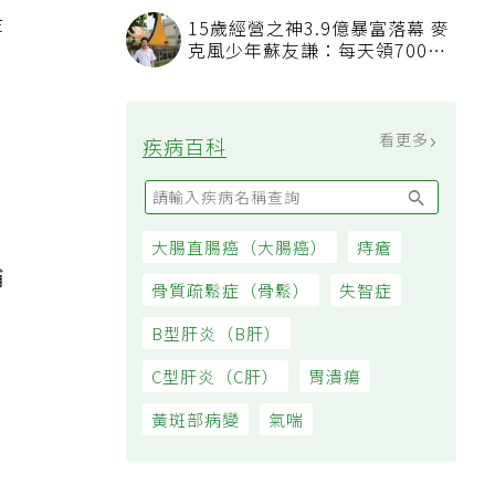
一
等
15歲經營之神3.9億暴富落幕 麥
克風少年蘇友謙：每天領700元
過日子
看更多
疾病百科
大腸直腸癌（大腸癌）
痔瘡
補
骨質疏鬆症（骨鬆）
失智症
B型肝炎（B肝）
C型肝炎（C肝）
胃潰瘍
黃斑部病變
氣喘