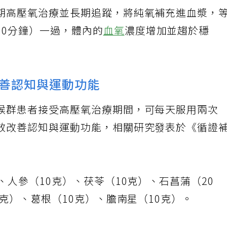
群是大腦的白質去髓鞘病變，要與一氧化碳中毒
期高壓氧治療並長期追蹤，將純氧補充進血漿，
90分鐘）一過，體內的
血氧
濃度增加並趨於穩
善認知與運動功能
候群患者接受高壓氧治療期間，可每天服用兩次
效改善認知與運動功能，相關研究發表於《循證
、人參（10克）、茯苓（10克）、石菖蒲（20
0克）、葛根（10克）、膽南星（10克）。