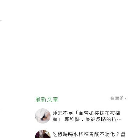
看更多
最新文章
睡眠不足「血管如擰抹布被擠
壓」 專科醫：最被忽略的抗老
方法
吃飯時喝水稀釋胃酸不消化？營