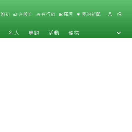
好如初
有設計
有行旅
願景
我的新聞
名人
專題
活動
寵物