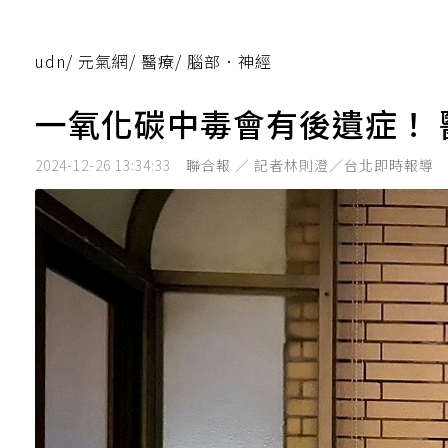
udn
/
元氣網
/
醫療
/
腦部．神經
一氧化碳中毒會有後遺症！
2024-12-26 13:34:33
聯合報 ／ 記者林則澄／台北即時報導