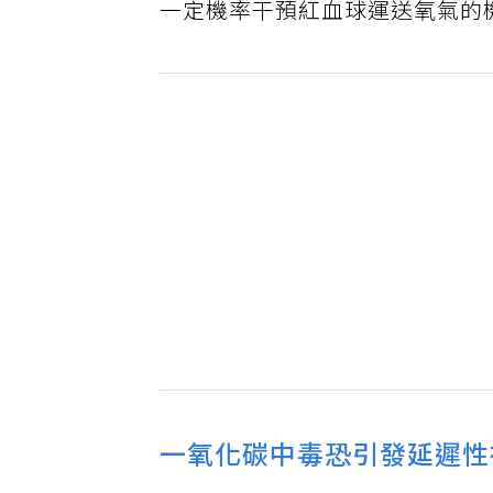
一定機率干預紅血球運送氧氣的
一氧化碳中毒恐引發延遲性