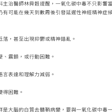
科主治醫師林舜穀提醒，一氧化碳中毒不只影響
仍有可能在幾天到數周後引發延遲性神經精神症
低落，甚至出現抑鬱或精神錯亂。
硬、震顫，或行動困難。
語言表達和理解力減弱。
變得困難。