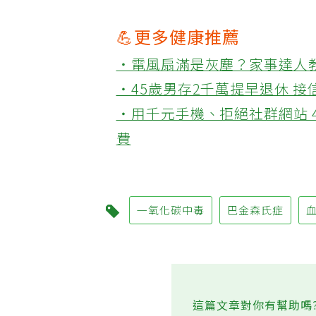
💪更多健康推薦
‧電風扇滿是灰塵？家事達人
‧45歲男存2千萬提早退休 
‧用千元手機、拒絕社群網站 
費
一氧化碳中毒
巴金森氏症