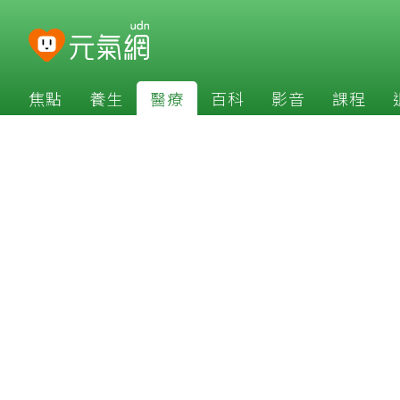
焦點
養生
醫療
百科
影音
課程