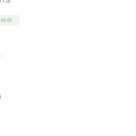
9人送
/
00:00
有
以
3
有
有