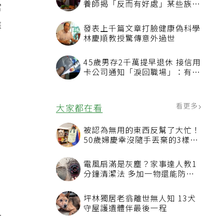
養師揭「反而有好處」某些族群
當
才要禁
候
發表上千篇文章打臉健康偽科學
林慶順教授驚傳意外過世
45歲男存2千萬提早退休 接信用
卡公司通知「淚回職場」：有錢
也碰壁
看更多
大家都在看
被認為無用的東西反幫了大忙！
50歲婦慶幸沒隨手丟棄的3樣物
品
電風扇滿是灰塵？家事達人教1
分鐘清潔法 多加一物還能防髒
汙附著
坪林獨居老翁離世無人知 13犬
守屋護遺體伴最後一程