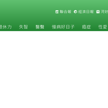
聯合報
經濟日報
河
退休力
失智
醫聲
慢病好日子
癌症
性愛