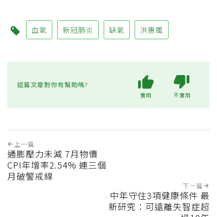
血氧
新冠肺炎
缺氧
洪惠風
這篇文章對你有幫助嗎?
實用
不實用
上一篇
通膨壓力未減 7月物價
CPI年增率2.54% 連三個
月破警戒線
下一篇
中年守住3項健康條件 最
新研究：可遠離失智症超