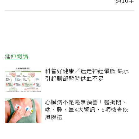
過10年
延伸閱讀
科普好健康／迷走神經暈厥 缺水
引起腦部暫時供血不足
心臟病不是毫無預警！醫揭悶、
喘、腫、暈4大警訊，6項檢查依
風險選