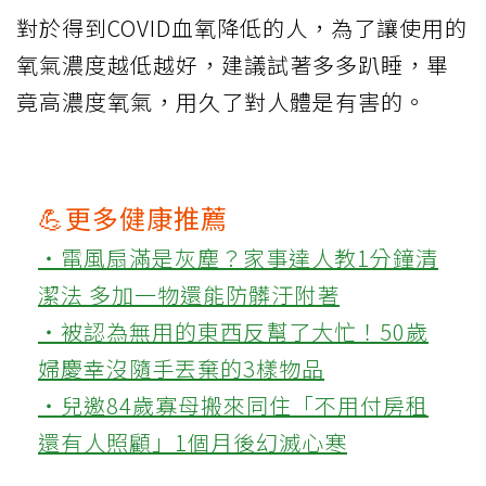
對於得到COVID血氧降低的人，為了讓使用的
氧氣濃度越低越好，建議試著多多趴睡，畢
竟高濃度氧氣，用久了對人體是有害的。
💪更多健康推薦
‧電風扇滿是灰塵？家事達人教1分鐘清
潔法 多加一物還能防髒汙附著
‧被認為無用的東西反幫了大忙！50歲
婦慶幸沒隨手丟棄的3樣物品
‧兒邀84歲寡母搬來同住「不用付房租
還有人照顧」1個月後幻滅心寒