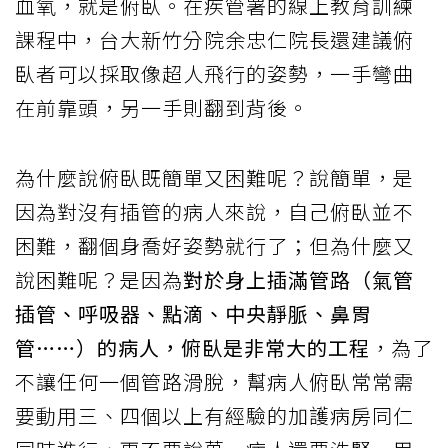
血氧，就是俯臥。在疾管署的線上教育訓練
課程中，台大新竹分院余忠仁院長還建議俯
臥者可以採取像超人飛行的姿勢，一手彎曲
在前靠頭，另一手則翻到背後。
為什麼說俯臥既簡單又困難呢？說簡單，是
因為對沒有插管的病人來說，自己俯臥並不
困難，翻個身喬好姿勢就行了；但為什麼又
說困難呢？是因為
對於身上插滿管路（氣管
插管、呼吸器、點滴、中央靜脈、鼻胃
管……）的病人，俯臥是非常大的工程
，為了
不讓任何一個管路滑脫，幫病人俯臥常常需
要動用三、四個以上有經驗的加護病房同仁