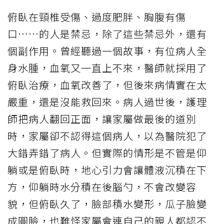
俯臥在頸椎受傷、過度肥胖、胸腹有傷
口……的人是禁忌，除了這些禁忌外，還有
個副作用。曾經聽過一個故事，有位病人全
身水腫，血氧又一直上不來，醫師就採用了
俯臥治療，血氧改善了，但後來病情實在太
嚴重，還是沒能救回來。病人過世後，護理
師把病人翻回正面，讓家屬做最後的道別
時，家屬卻不認得這個病人，以為醫院犯了
大錯弄錯了病人。但實際的情形是不管是仰
躺或是俯臥時，地心引力會讓體液沉積在下
方，仰躺時水分積在後腦勺，不會改變容
貌，但俯臥久了，臉部積水變形，瓜子臉變
成圓臉，也難怪家屬會連自己的親人都認不