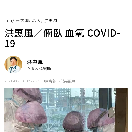
udn
/
元氣網
/
名人
/
洪惠風
洪惠風／俯臥 血氧 COVID-
19
洪惠風
心臟內科醫師
聯合報 ／ 洪惠風
2021-06-13 10:22:26