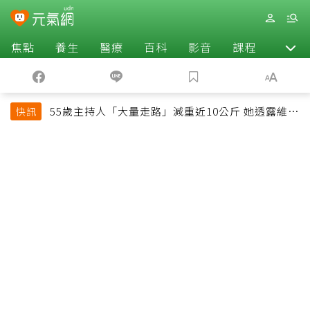
焦點
養生
醫療
百科
影音
課程
退休
55歲主持人「大量走路」減重近10公斤 她透露維持
快訊
十多年習慣心法