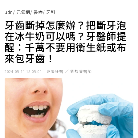
udn
/
元氣網
/
醫療
/
牙科
牙齒斷掉怎麼辦？把斷牙泡
在冰牛奶可以嗎？牙醫師提
醒：千萬不要用衛生紙或布
來包牙齒！
東隆牙醫 ／ 劉馥萱醫師
2024-05-11 15:05:00