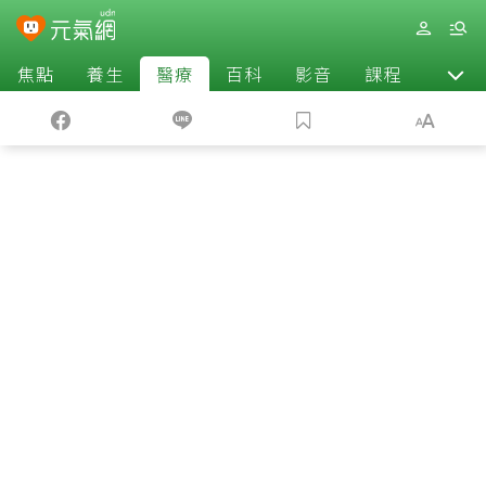
焦點
養生
醫療
百科
影音
課程
退休