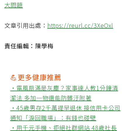
大問題
文章引用出處：
https://reurl.cc/3XeOxl
責任編輯：陳學梅
💪更多健康推薦
‧電風扇滿是灰塵？家事達人教1分鐘清
潔法 多加一物還能防髒汙附著
‧45歲男存2千萬提早退休 接信用卡公司
通知「淚回職場」：有錢也碰壁
‧用千元手機、拒絕社群網站 48歲社長