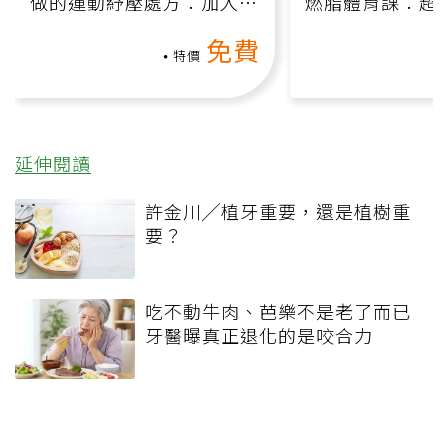
做的運動紓壓處方：加入行
燃脂體育課：超
動、增肌、互動元素，0基
氧」高壓族在家
免費
礎也能做！
負擔
特價
延伸閱讀
許金川╱植牙重要，還是植樹重
要？
吃不動牛肉、芭樂不是老了而已
牙醫曝真正退化的是咬合力