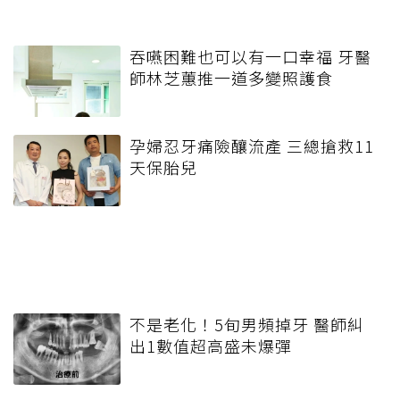
吞嚥困難也可以有一口幸福 牙醫
師林芝蕙推一道多變照護食
孕婦忍牙痛險釀流產 三總搶救11
天保胎兒
不是老化！5旬男頻掉牙 醫師糾
出1數值超高盛未爆彈