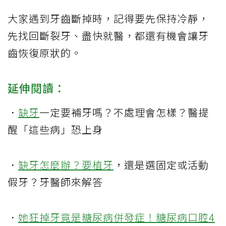
大家遇到牙齒斷掉時，記得要先保持冷靜，
先找回斷裂牙、盡快就醫，都還有機會讓牙
齒恢復原狀的。
延伸閱讀：
．
缺牙
一定要補牙嗎？不處理會怎樣？醫提
醒「這些病」恐上身
．
缺牙怎麼辦？要
植牙
，還是選固定或活動
假牙？牙醫師來解答
．
她狂掉牙竟是糖尿病併發症！糖尿病口腔4