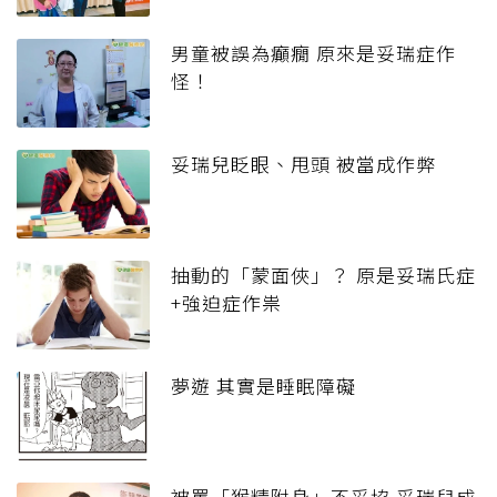
男童被誤為癲癇 原來是妥瑞症作
怪！
妥瑞兒眨眼、甩頭 被當成作弊
抽動的「蒙面俠」？ 原是妥瑞氏症
+強迫症作祟
夢遊 其實是睡眠障礙
被罵「猴精附身」不妥協 妥瑞兒成