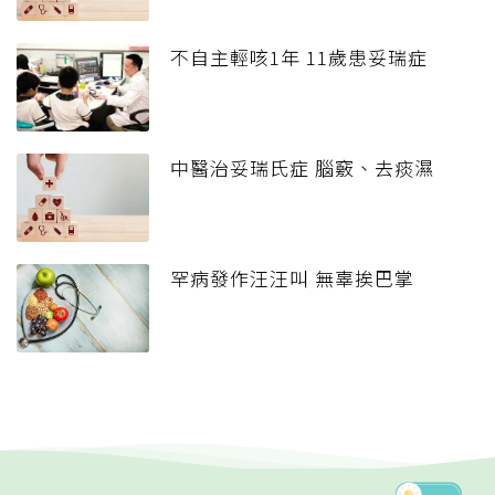
不自主輕咳1年 11歲患妥瑞症
中醫治妥瑞氏症 腦竅、去痰濕
罕病發作汪汪叫 無辜挨巴掌