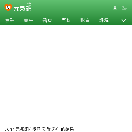
焦點
養生
醫療
百科
影音
課程
退休
udn
/
元氣網
/
搜尋 妥瑞氏症 的結果