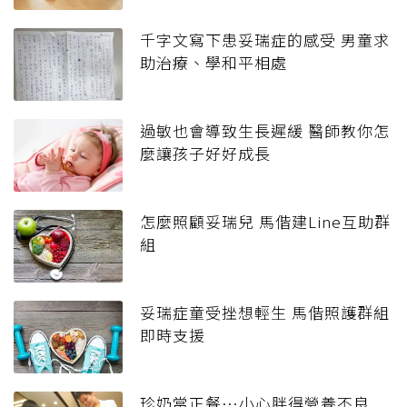
千字文寫下患妥瑞症的感受 男童求
助治療、學和平相處
過敏也會導致生長遲緩 醫師教你怎
麼讓孩子好好成長
怎麼照顧妥瑞兒 馬偕建Line互助群
組
妥瑞症童受挫想輕生 馬偕照護群組
即時支援
珍奶當正餐…小心胖得營養不良