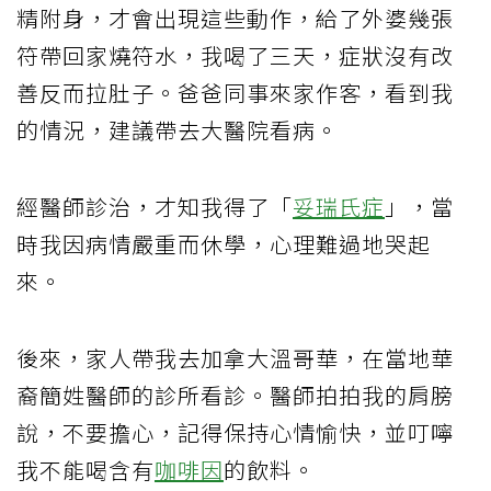
精附身，才會出現這些動作，給了外婆幾張
符帶回家燒符水，我喝了三天，症狀沒有改
善反而拉肚子。爸爸同事來家作客，看到我
的情況，建議帶去大醫院看病。
經醫師診治，才知我得了「
妥瑞氏症
」，當
時我因病情嚴重而休學，心理難過地哭起
來。
後來，家人帶我去加拿大溫哥華，在當地華
裔簡姓醫師的診所看診。醫師拍拍我的肩膀
說，不要擔心，記得保持心情愉快，並叮嚀
我不能喝含有
咖啡因
的飲料。