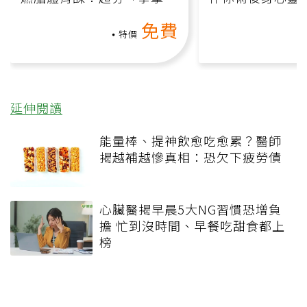
氧」高壓族在家釋放壓力無
上影音課）
免費
負擔
特價
延伸閱讀
能量棒、提神飲愈吃愈累？醫師
揭越補越慘真相：恐欠下疲勞債
心臟醫揭早晨5大NG習慣恐增負
擔 忙到沒時間、早餐吃甜食都上
榜