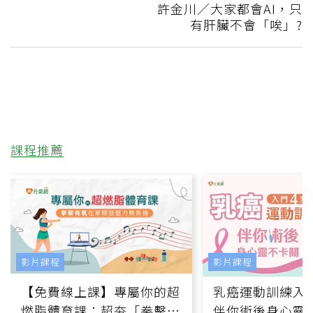
許金川／大家都會AI，只
有肝臟不會「唉」?
課程推薦
影片課程
影片課程
【免費線上課】專屬你的超
乳癌運動訓練入門
燃脂體育課：超夯「拳擊有
伴你術後身心靈