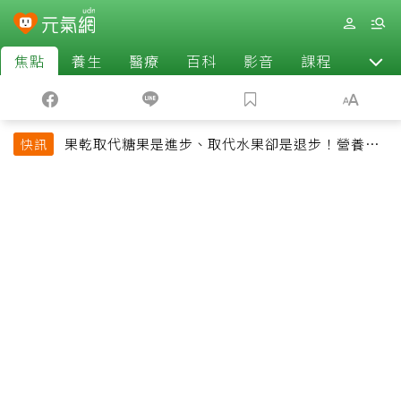
焦點
養生
醫療
百科
影音
課程
退休
果乾取代糖果是進步、取代水果卻是退步！營養師
快訊
揭果乾堅果常見健康陷阱