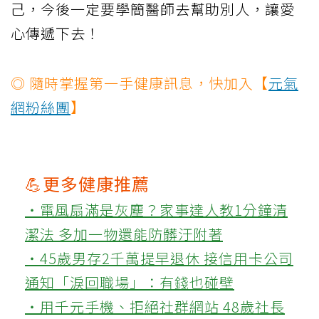
己，今後一定要學簡醫師去幫助別人，讓愛
心傳遞下去！
◎ 隨時掌握第一手健康訊息，快加入【
元氣
網粉絲團
】
💪更多健康推薦
‧電風扇滿是灰塵？家事達人教1分鐘清
潔法 多加一物還能防髒汙附著
‧45歲男存2千萬提早退休 接信用卡公司
通知「淚回職場」：有錢也碰壁
‧用千元手機、拒絕社群網站 48歲社長