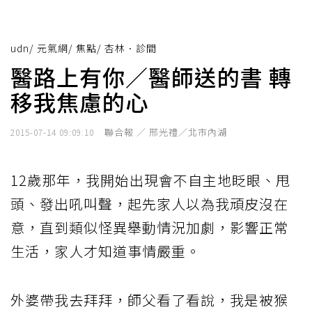
udn
/
元氣網
/
焦點
/
杏林．診間
醫路上有你／醫師送的書 轉
移我焦慮的心
聯合報 ／ 邢光禮／北市內湖
2015-07-14 09:09:10
12歲那年，我開始出現會不自主地眨眼、甩
頭、發出吼叫聲，起先家人以為我頑皮沒在
意，直到類似怪異舉動情況加劇，影響正常
生活，家人才知道事情嚴重。
外婆帶我去拜拜，師父看了看說，我是被猴