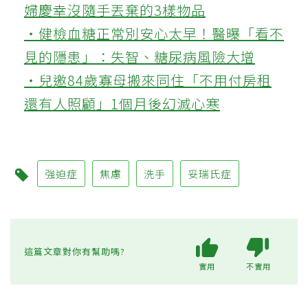
婦慶幸沒隨手丟棄的3樣物品
‧健檢血糖正常別安心太早！醫曝「看不
見的隱患」：失智、糖尿病風險大增
‧兒邀84歲寡母搬來同住「不用付房租
還有人照顧」1個月後幻滅心寒
強迫症
焦慮
洗手
妥瑞氏症
這篇文章對你有幫助嗎?
實用
不實用