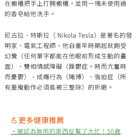
在櫥櫃把手上打開櫥櫃，並用一塊未使用過
的香皂給他洗手。
尼古拉．特斯拉（ Nikola Tesla）是著名的發
明家、電氣工程師，他自童年時期起就飽受
幻覺（任何單字都能在他眼前形成生動的畫
面）、雙相情感障礙（躁鬱症。時而亢奮時
而憂鬱）、成癮行為（賭博）、強迫症（所
有重複動作必須能被三整除）的折磨。
💪更多健康推薦
‧被認為無用的東西反幫了大忙！50歲