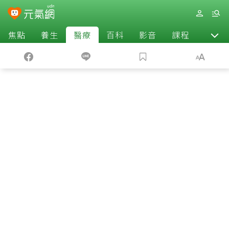
焦點
養生
醫療
百科
影音
課程
退休