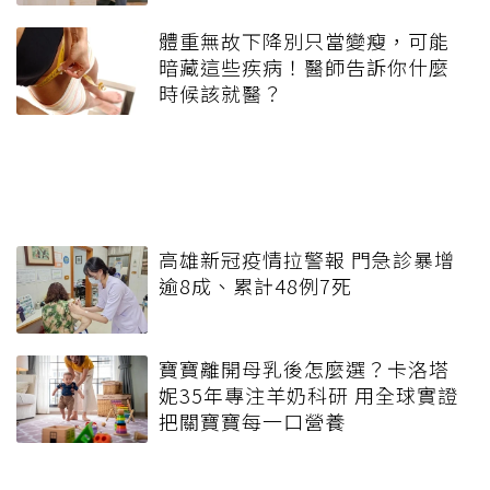
體重無故下降別只當變瘦，可能
暗藏這些疾病！醫師告訴你什麼
時候該就醫？
高雄新冠疫情拉警報 門急診暴增
逾8成、累計48例7死
寶寶離開母乳後怎麼選？卡洛塔
妮35年專注羊奶科研 用全球實證
把關寶寶每一口營養