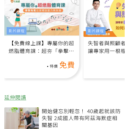
影片課程
影片課程
【免費線上課】專屬你的超
失智者與照顧者
燃脂體育課：超夯「拳擊有
讓專家用一根棍
氧」高壓族在家釋放壓力無
何逆轉退化大腦
免費
負擔
課）
特價
延伸閱讀
開始健忘別輕忽！ 40歲起就該防
失智 2成國人帶有阿茲海默症相
關基因