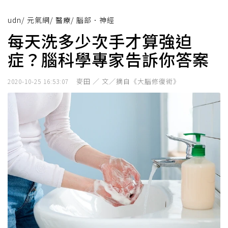
udn
/
元氣網
/
醫療
/
腦部．神經
每天洗多少次手才算強迫
症？腦科學專家告訴你答案
麥田 ／ 文／摘自《大腦修復術》
2020-10-25 16:53:07