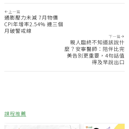
上一篇
通膨壓力未減 7月物價
CPI年增率2.54% 連三個
月破警戒線
下一篇
親人臨終不知道該說什
麼？安寧醫師：陪伴比完
美告別更重要，4句話值
得及早說出口
課程推薦