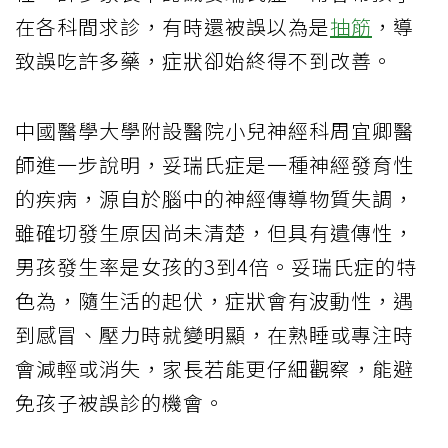
在各科間求診，有時還被誤以為是
抽筋
，導
致誤吃許多藥，症狀卻始終得不到改善。
中國醫學大學附設醫院小兒神經科周宜卿醫
師進一步說明，妥瑞氏症是一種神經發育性
的疾病，源自於腦中的神經傳導物質失調，
雖確切發生原因尚未清楚，但具有遺傳性，
男孩發生率是女孩的3到4倍。妥瑞氏症的特
色為，隨生活的起伏，症狀會有波動性，遇
到感冒、壓力時就變明顯，在熟睡或專注時
會減輕或消失，家長若能更仔細觀察，能避
免孩子被誤診的機會。