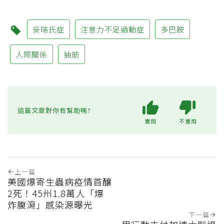
妥瑞氏症
注意力不足過動症
多巴胺
人際關係
抽筋
這篇文章對你有幫助嗎?
實用
不實用
上一篇
美國爆寄生蟲病疫情首釀
2死！45州1.8萬人「爆
炸腹瀉」感染源曝光
下一篇