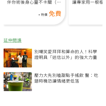
伴你術後身心靈不卡關（線
讓專家用一根棍
上影音課）
何逆轉退化大腦
免費
課）
特價
延伸閱讀
別嘲笑愛拜拜和算命的人！科學
證明具「迷信以外」的強大力量
壓力大先別嗑甜點手搖飲 醫：吃
錯時機恐讓情緒更低落