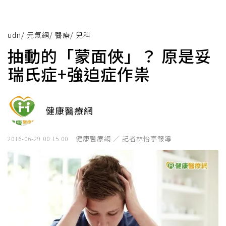
udn
/
元氣網
/
醫療
/
兒科
抽動的「蒙面俠」？ 原是妥
瑞氏症+強迫症作祟
健康醫療網
健康醫療網 ／ 記者林怡亭報導
2016-06-29 00:15:00