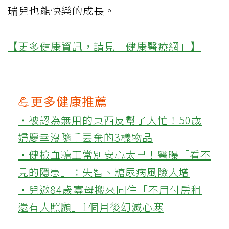
瑞兒也能快樂的成長。
【更多健康資訊，請見「健康醫療網」】
💪更多健康推薦
‧被認為無用的東西反幫了大忙！50歲
婦慶幸沒隨手丟棄的3樣物品
‧健檢血糖正常別安心太早！醫曝「看不
見的隱患」：失智、糖尿病風險大增
‧兒邀84歲寡母搬來同住「不用付房租
還有人照顧」1個月後幻滅心寒