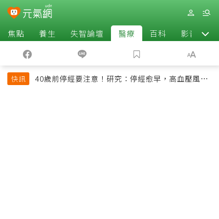
焦點
養生
失智論壇
醫療
百科
影音
40歲前停經要注意！研究：停經愈早，高血壓風險
快訊
恐增加