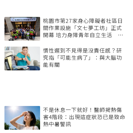
桃園市第27家身心障礙者社區日
間作業設施「文七夢工坊」正式
開幕 培力身障青年自立生活 攜
手打造共融友善社區
慣性遲到不見得是沒責任感？研
究指「可能生病了」：與大腦功
能有關
不是休息一下就好！醫師揭熱傷
害4階段：出現這症狀恐已是致命
熱中暑警訊