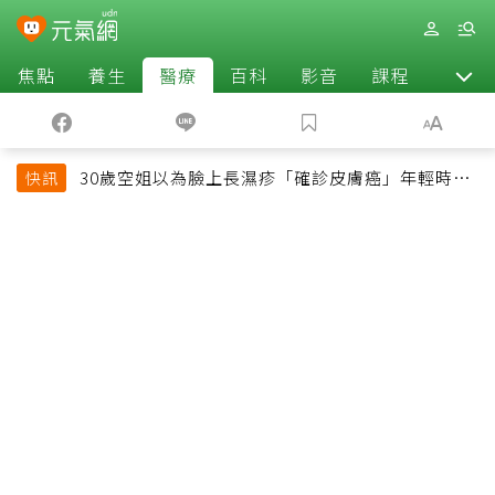
焦點
養生
醫療
百科
影音
課程
退休
30歲空姐以為臉上長濕疹「確診皮膚癌」年輕時一
快訊
習慣釀惡果超後悔