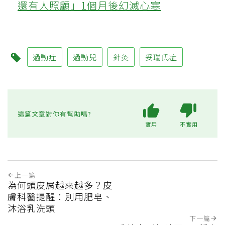
還有人照顧」1個月後幻滅心寒
過動症
過動兒
針灸
妥瑞氏症
這篇文章對你有幫助嗎?
實用
不實用
上一篇
為何頭皮屑越來越多？皮
膚科醫提醒：別用肥皂、
沐浴乳洗頭
下一篇