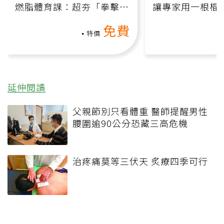
燃脂體育課：超夯「拳擊有
讓專家用一根棍
氧」高壓族在家釋放壓力無
何逆轉退化大腦
免費
負擔
課）
特價
延伸閱讀
父親節別只看體重 醫師提醒男性
腰圍逾90公分恐藏三高危機
治疼痛莫等三伏天 炙療四季可行