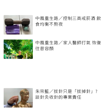
中風重生路／控制三高戒菸酒 飲
食均衡不熬夜
中風重生路／家人醫師打氣 恢復
往昔容顏
朱宗藍／拔針只是「拔掉針」?
談針灸收針的專業責任