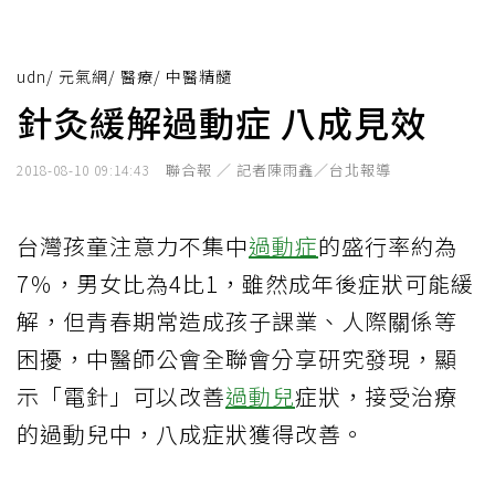
udn
/
元氣網
/
醫療
/
中醫精髓
針灸緩解過動症 八成見效
聯合報 ／ 記者陳雨鑫／台北報導
2018-08-10 09:14:43
台灣孩童注意力不集中
過動症
的盛行率約為
7％，男女比為4比1，雖然成年後症狀可能緩
解，但青春期常造成孩子課業、人際關係等
困擾，中醫師公會全聯會分享研究發現，顯
示「電針」可以改善
過動兒
症狀，接受治療
的過動兒中，八成症狀獲得改善。