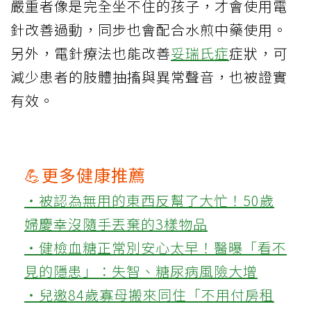
嚴重者像是完全坐不住的孩子，才會使用電
針改善過動，同步也會配合水煎中藥使用。
另外，電針療法也能改善
妥瑞氏症
症狀，可
減少患者的肢體抽搐與異常聲音，也被證實
有效。
💪更多健康推薦
‧被認為無用的東西反幫了大忙！50歲
婦慶幸沒隨手丟棄的3樣物品
‧健檢血糖正常別安心太早！醫曝「看不
見的隱患」：失智、糖尿病風險大增
‧兒邀84歲寡母搬來同住「不用付房租