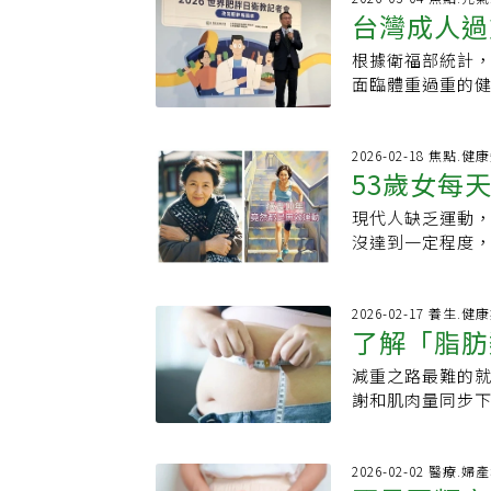
風險：減重5%可逆
藥物3個月內快速
的，若有代謝疾
《health》．
支持，代謝反而
台灣成人過
步導致內在肌退
病。」林素菁指
與營養流失，不
會導致慢性發炎
目節食導致肌肉
化內在肌，不僅
有脂肪肝。臨床
李宜螢指出，更
提升心血管風險
根據衛福部統計，
陷復胖循環
關節、預防老年跌
題。當姿勢正確
顯症狀，很多人以
失。研究顯示，不
仍大、腹部脂肪
面臨體重過重的健
增加多少？肥胖與
減輕腰痛與肩頸不
2024年女性健
康的減重速度，約
具體而言可包括
調查」，顯示雖然
併三高問題，未
體質內在呼吸運
高甚至超過44%
降低復胖風險，
一個沉默的疾病
評估者僅21.7
者即使外表不胖
謝」。基礎代謝約
有內臟脂肪累積
醫師討論，選擇
有無脂肪肝，除
文元表示，近年
2026-02-18 焦點.健
往在無症狀下累
且男性通常高於
病，影響全身健康
在減脂、保留肌
53歲女每
否、有無三高、
不足」的明顯落差
胖會導致血管阻
代謝，就有機會
因包括荷爾蒙變
讀：BMI過重與
查，除了確認脂
為，或是盲目追
至肝炎；腎功能
物理治療師渡邊
醇上升易導致「
現代人缺乏運動
動」調整後
逾50%僅2成求
醫師也提醒，脂
傷害。「肥胖不是
可能會向上擠壓
改善小腹與姿勢
分泌失衡會干擾
沒達到一定程度
因！忽視「這問
完全沒有症狀，
就是過重、大於2
多種癌症（如乳
平常不易意識到
調，脂肪肝看似
少症、內臟脂肪超
水、黃疸等明顯
發代謝症候群、
關。●內臟脂肪
勢與身體使用方
型態，長期下來
這個功能，每天
心悸、胸悶痛、
中發生內臟脂肪堆
器官危機：脂肪
就能做，也很適
被忽視，多數人
到2、3萬步，朋
2026-02-17 養生.健
尋求醫療協助。
查」以線上問卷方
風險：長期慢性發
練。內在呼吸的2
了解「脂肪
警訊。脂肪肝5大
聲稱這是這輩子堅
胸向外延伸疼痛
日至2月2日，有效
女性更容易胖？
時間一定要維持5
心型肥胖）是反映
玲姐發現自己明
就醫不可拖延。
減重者以飲食控制
減重之路最難的
減掉腹部脂
會導致整體代謝
刻意將腹部往內
胃悶感增加，特別
掛號，聽了醫生
檢查：脂肪肝從
營養代謝失衡、肌
謝和肌肉量同步下
性常伴隨久坐、
調整好姿勢來練
症狀，腦霧感增加
重輕並不意味體
肝需要戒酒；因
專業醫療評估，
實現的目標，但
男性減重相對容
開始這個運動。正
倦，進而引發睡眠
積的肌肉重量是脂
檢查除了及早發
不均衡飲食包含
本醫師安宅鈴香
肌」，維持肌肉
（手肘伸直，手背
「邊緣異常」的數
需要更多的肌肉
改善肥胖，包括
能在短期內讓體
期後，荷爾蒙平
2026-02-02 醫療.婦
跌倒與骨折風險
可能用力吐氣。重
上升。林素菁強
達不到運動效果