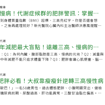
發糖尿病與心血管疾病的危險內臟脂肪。不靠運動消除腹部脂肪
要魔鬼訓練才能減脂，但正確做法應該是不讓身體負擔過重的情
著年齡增長，腰圍變粗不只是因為活動量下降，還與荷爾蒙變
康瘦身
康。以下是五項隨時隨地都能進行的徒手訓練。1.徒手深蹲凱
慢病！代謝症候群的肥胖警訊：掌握減
飲食習慣息息相關。而身體各處脂肪的堆積，又以「內臟脂肪」
徒手深蹲主要鍛鍊腿部、臀部及核心的大肌群。腿部含有人體最
大，因為此處的脂肪圍繞著體內重要器官，會增加心臟病、中
強化肌肉能讓身體消耗更多能量，減少內臟脂肪，下肢力量也是
到身體質量指數（BMI）超標、三高亮紅字，你是否還會想
型糖尿病和失智症等多種慢性病的風險。雖然也都知道要減重，
力、平衡感與獨立性的關鍵。從站立姿勢開始，雙腳約與肩同
」，之後再處理就好？新光醫院心臟內科主治醫師洪惠風提醒，
重一定得靠激烈運動，又覺得好懶！其實不然，專家指出，雖然
群、挺直胸膛，接著彎曲膝蓋，將臀部向後推，如同要坐到椅子
問題，過多脂肪會持續釋放有害物質，讓身體長期處於慢性發炎
直接消除肚子脂肪，但有些食物仍有助於控制體重與減少內臟脂
腿幾乎與地面平行處，或能安全達到的最低點，最後透過腳跟發
壓、糖尿病、高血脂與脂肪肝等風險，嚴重時甚至可能引發心肌
發酵食物2024年一項南韓研究發現，每天食用泡菜的人，腹部肥
。此動作重複8至12次，或接近力竭為止，共進行2到3組。如
BMI過重只是發福？當心肥胖與慢性病健檢紅字的健康危機洪
陳代謝
究認為，泡菜中的益生菌有助維持腸道菌相平衡，而健康的腸道
年減肥最大盲點！遠離三高、慢病的減
很困難，可以試試坐姿深蹲。坐在椅子邊緣，雙腳踩在地板上，
胖合併血糖、血脂、血壓異常時，往往就是俗稱的「代謝症候
存在密切關聯。除了泡菜之外，優格、克菲爾、酸菜、天貝等發
全站起來，然後有控制地緩慢蹲下。2.登階琳賽說，登階運動
的地方在於，初期通常沒有明顯症狀，血管卻可能早已悄悄受
生菌的重要來源。若不愛吃泡菜，可也每天吃點無糖優格。2.
：Q1：為何內臟、腹部脂肪是三高、慢病的元兇？Q2：減重與
力量，還能考驗平衡感。此運動活動到多個肌群並能提高心率，
管內一旦堆積不穩定斑塊，碰上情緒劇烈起伏或過度勞累，就像
研究顯示，蛋白質攝取品質愈高，腹部脂肪通常愈少。蛋白質不
中年減肥不能只追求體重下降？Q3：肥胖會讓心肌梗塞、腦中
日常動作模式，因此能改善整體代謝健康，還有很高的功能性。
，可能立刻引發心肌梗塞或中風。內臟脂肪引發血管慢性發炎！
，也有助維持肌肉量，避免因年齡增長造成基礎代謝率下降。優
加多少？Q4：為何更年期女性更容易胖？Q5：瘦瘦針GLP-1如
穩固的台階或長凳前方，收緊核心肌群，右腳踏上台階，並透過
速三高與心肌梗塞？「肥胖會讓血管天天都像在颱風天。」洪惠
括：．雞蛋．魚類與海鮮．豆類及黃豆製品．乳製品．堅果種
肝與三高？Q6：中年為何減肥不能追求速效？減重時，你盯著
保持膝蓋與腳外側對齊，避免用左腳蹬地；將左腳抬起，與右腳
塞如同「土石流」，而動脈硬化則是「水土保持變差的山壁」。
膳食纖維纖維有助延緩胃排空、增加飽足感，同時能穩定血糖與
數字，還是身體組成的變化？土城醫院新陳代謝科主治醫師李宜
陳代謝
；慢慢將左腳放回地面，控制下蹲動作，防止膝蓋向內倒。每邊
的內臟脂肪正是災難的源頭，脂肪細胞分泌的化學物質，會讓全
與肥胖必看！大叔靠瘦瘦針逆轉三高慢性病
對控制體重十分重要。相較於精緻澱粉，全穀類食物能提供更多
眾對減重存有錯誤觀念，認為體重下降就是成功，卻忽略了流失
共進行2至3組。3.棒式伊莉莎白說，棒式是很有效的全身運動，可
發炎狀態，不僅加速動脈硬化，且誘發急性發炎反應，讓血管內
助降低暴飲暴食的機會。建議選擇：．全穀麵包與糙米．燕麥．
肌肉。現代醫學更強調「內臟脂肪」的威脅，這些堆積在內臟器
整，對增強核心肌群和上肢力量特別有幫助。俯臥並讓前臂貼
心肌梗塞。洪惠風表示，門診中常見50至60歲的心臟病患者，
歐巴！」一名58歲男性，過去體態肥胖、小腹明顯突出，健檢
水果．堅果種子4.選擇健康的澱粉很多減肥的人不敢碰澱粉，
不僅引發慢性發炎，更是三高、心血管疾病，甚至部分癌症的重
膀正下方，前臂保持平行或雙手交握，接著雙腳交替向後邁步，
三高問題，甚至裝了心臟支架，就算吃了3、4種藥，控制效果
有糖尿病前期、尿酸過高、肝功能異常，三酸甘油脂也偏高。經
全不能吃，例如可選擇富含抗性澱粉的馬鈴薯吃。抗性澱粉是一
醫師也指出，臨床上在評估個人狀況後，除了建立正確的減重、
一直線，收緊核心肌群與臀肌，保持頸部中立姿勢，並保持呼吸
的是，部分患者合併嚴重脂肪肝，肝指數飆到100多（正常值＜
LP‑1藥物搭配規律運動下，體脂率從35%降至18%，體態明顯精
的碳水化合物，有助於維持健康的血糖水平，並且馬鈴薯的飽足
適時搭配藥物輔助，協助降低代謝風險、逆轉健康危機。近年研
。設定計時器，看自己能以正確姿勢維持多久，將該時間作為基
醫師不敢再加重降膽固醇藥物劑量，擔心傷肝，也讓低密度脂蛋白
標也全數改善，甚至被太太的學生戲稱為「歐巴」。體脂過高有