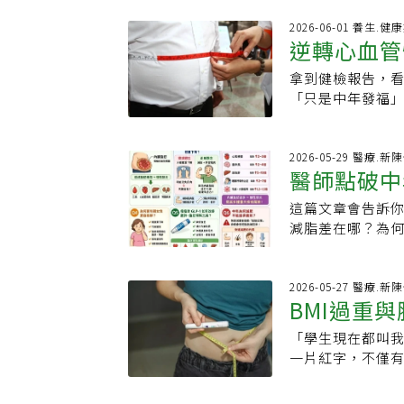
體重，並減少引
說，很多人以為
的9種飲食習慣隨
2026-06-01 養生.健
況下，改善代謝健
逆轉心血管
化、代謝減慢及
特琳和羅莉說，
對健康的威脅最
大的部分肌肉，
拿到健檢報告，看
重黃金期
風、癌症、第二
維持長期活動能
「只是中年發福
但許多人認為減
寬，收緊核心肌
肥胖不只是外觀
沒有任何食物能
上，往下蹲至大
狀態，增加高血
肪堆積。1.多吃
力，回到站立姿勢
梗塞或中風。中年
2026-05-29 醫療.新
胖風險較低。研
醫師點破中
果覺得站立訓練
惠風指出，當肥
環境與體重控制
稍微向前傾，並完
群」。它最可怕
酵食物，也都是益
這篇文章會告訴你
脂全攻略
不僅能增強下肢
損。他形容，血
吃足優質蛋白質
減脂差在哪？為何
還模擬爬樓梯和
土石流瞬間爆發
僅能增加飽足感
風、脂肪肝風險增
首先站在低矮且
代謝症候群將加
質蛋白質來源包
何改善肥胖、脂肪
腳跟發力，同時
風解釋，心肌梗
子．瘦肉3.補足
的是體重計上的
2026-05-27 醫療.新
並排站在台階上
代謝症候群患者
BMI過重
改善腸道健康，
螢指出，許多民
重複8至12次，
身長期處於慢性
纖維與營養，有
的可能是珍貴的
根據體能進行調
的斑塊破裂，造成
「學生現在都叫我
豆類與扁豆．蔬菜
官周圍的脂肪，
地，手肘位於肩
同時有體重過重、
一片紅字，不僅
但其實也不是完
要源頭。李宜螢
從頭到腳跟形成
仍不理想。更棘手
過3年努力，在G
種人體無法消化
減脂觀念，也會
平穩，避免憋氣
40U/L），讓
實，各項健康指