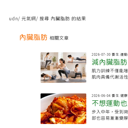
udn
/
元氣網
/
搜尋 內臟脂肪 的結果
內臟脂肪
相關文章
2026-07-30 養生.運
減內臟脂肪
肌力訓練不僅能
助改善代謝
肌肉具備代謝活
增長，肌肉流失會
鈴深蹲之前，專
練就能達到減少脂肪
2026-06-04 養生.健
不想運動也
白（Elizabe
能減少與代謝性
步入中年，受到
食物超有感
得效益。物理治療師
部也容易漸漸變
求，並建立人體需要
究證實，透過調
能改善胰島素敏感性