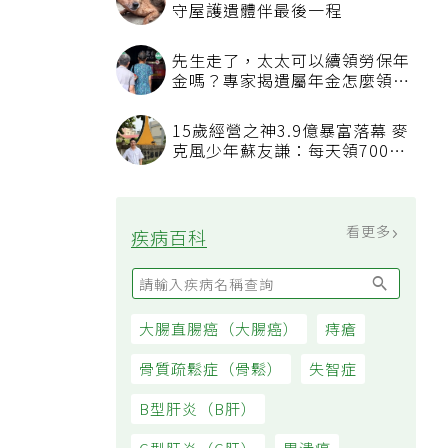
看更多
最新文章
糖尿病前期怎麼救？美國心臟協
會研究推「1夢幻水果組合」 酪
梨加它改善血管功能
桃園平鎮傳出80多歲夫弒妻案
家人發現緊急報案、警方調查中
不沾鍋開始沾鍋怎麼辦？日本專
家教1招有望「起死回生」，5情
況該換新