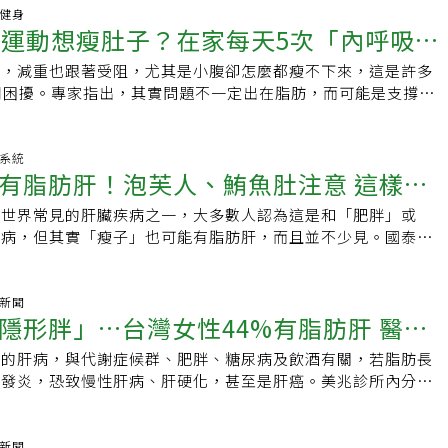
白麵包更容易讓人飽腹。5.多喝綠茶綠茶中的兒茶素被認為有
GLP-1序列相似度高達94%的GLP-1類藥物，不僅有助體重管
增加2到3秒。若想降低難度，可彎曲膝蓋觸地，上半身仍保持
俗稱壞膽固醇）遲遲無法達標。洪惠風表示，這也顯示治療不能
？收治該案例的土城醫院新陳代謝科主治醫師李宜螢表示，關鍵
動健身
能量消耗。一項研究發現，過重者連續12週飲用富含兒茶素的
應用於心血管疾病與代謝性脂肪肝炎，凸顯現代減重策略已從單
伏地挺身改良版伏地挺身能增強胸部、肩膀、手臂、腿部及核心
靠運動想瘦肚子？在家每天5次「內呼吸運
藥」，而是要回頭處理肥胖、代謝失衡與慢性發炎的根本問題。
改變，而是真正做到「增肌減脂」帶來的整個體態變化。許多人
肪明顯下降。研究人員推測，兒茶素可能提升脂肪代謝效率，進
步邁向「代謝與器官保護」的整合治療。Q1：為何內臟、腹部
運動可以根據個人肌力調整，短暫休息時間也可以練習。從跪姿
與運動，往往難以長期改善；隨著GLP‑1藥物出現，治療觀念
字，但體重下降，可能只是水分流失，甚至減去肌肉，真正影響
若不喜歡喝綠茶，也可選擇抹茶，其兒茶素含量甚至更高。6.
病的元兇？李宜螢醫師指出，脂肪並非全然有害，但關鍵在於
慢，減重也跟著受阻，尤其是小腹卻怎麼都瘦不下來，這是許多
坦小腹
比肩寬稍寬，雙臂伸直，保持頭部到膝蓋呈一直線，彎曲手肘，
P‑1不應只被當成「瘦瘦針」，它更重要的作用是「抗發炎」與
積在器官周圍的內臟脂肪。李宜螢說，內臟脂肪會引發慢性發炎
3脂肪酸Omega-3除了有益心血管與大腦健康，也可能有助於減少
脂肪應儲存在皮下組織，然而當脂肪過多，便可能堆積於器官周
同困擾。專家指出，其實問題不一定出在脂肪，而可能是支撐內
面下壓，避免手肘向外張開超過身體45度；接著用力撐起身
瘦針不只控糖！解析GLP-1減重藥物的抗發炎與器官保護功效
致胰島素阻抗，進而演變為糖尿病、高血脂、高血壓等慢性病，
為，Omega-3可能透過改善代謝、增加脂肪燃燒效率及調節食
「內臟脂肪」，堆在肝臟形成脂肪肝，堆積在心臟會增加心臟衰
在肌）偷懶。物理治療師介紹透過一天5次的呼吸練習，就有機
。重複8至12次，或接近力竭為止，共進行2至3組。也可以利
可用於輔助減重的GLP‑1藥物，整體減重效果相近。其中一款
臟、肝臟、腎臟造成器官病變。「不少中年族群體重看似正常，
好來源包括：．鮭魚、鯖魚、沙丁魚等深海魚．亞麻籽．奇亞
血管則會發展為心血管疾病。這類脂肪會產生「脂肪毒性」，持
打造易瘦體質。50多歲常見煩惱小腹凸出 可能是全身不適的根
穩固長凳訓練，保持身體呈一直線，將胸部緩緩向表面下壓，再
LP-1的結構相似度高達94%，代表它和身體原本的機制非常接
、腰圍過粗，增加心血管疾病、心衰竭、代謝異常相關脂肪性肝
海帶芽富含膳食纖維的海帶芽，不但能夠促進腸道健康，也能減
，導致全身慢性發炎，進一步引發胰島素阻抗與代謝異常。長期
腹凸出的困擾。隨著年齡增長，肌肉量下降，加上女性荷爾蒙減
化系統
步行走凱特琳說，弓步行走能鍛鍊腿部、臀部及核心肌群、提高
揮作用。不只可以幫助控制體重，還有助減少肥胖引起的慢性發
眠呼吸中止症、乳癌、子宮內膜癌及大腸癌等風險。」瘦瘦針如
。8.減少添加糖糖分攝取過多是腹部脂肪增加的重要原因之
有脂肪肝！泡芙人、鮪魚肚注意 這樣吃
高風險，也會對心臟、肝臟、腎臟等重要器官造成傷害。Q2：
使得內臟脂肪更容易堆積。這不僅發生在體型豐腴的人身上，就
耗，還能改善平衡與協調性，對50歲以上族群非常重要。雙腳
臟、血管與肝臟。研究也發現，使用GLP‑1類藥物減重時，減
，逆轉三高？近年「瘦瘦針」GLP-1腸泌素藥物的出現，讓減
飲料、蛋糕、餅乾、早餐穀片及各類加工食品中的添加糖。值得
哪？為何中年減肥不能只追求體重下降？李宜螢醫師表示，不少
正常的人，也常出現「只有肚子凸」的情況。要如何改善小腹凸
前跨，並往下蹲，直到雙膝呈90度；以右腳跟發力站起，並向
成（84%）來自脂肪，同時能保留較多肌肉量，讓減重不只是瘦
武器使用。李宜螢指出，GLP‑1藥物不僅能減重，還有抗發
是世界常見的肝臟疾病之一，大多數人認為這是和「肥胖」或
中的天然糖分不必過度擔心，因為水果同時含有纖維、維生素及
似正常，實際卻體脂偏高、腰圍過粗，健康風險反而容易被忽
內在肌（深層肌群）」。所謂內在肌，是位於身體深層的肌肉，
交替換邊，直到空間不足、或完成8至10步為止，轉身並重複上
更健康。此外，這款藥物也已取得心血管疾病及代謝性脂肪肝炎
以及降低脂肪毒性對心血管與肝臟等傷害的效益。研究顯示，使
疾病，但其實「瘦子」也可能有脂肪肝，而且並不少見。國泰綜
糖分吸收速度。真正需要控制的是額外添加進食品中的精製糖。
腹部，可能向上壓迫橫膈，呼吸道容易塌陷增加睡眠呼吸中止症
讓身體順暢活動。當內在肌變弱，不只會造成小腹突出，還可能
至3輪。
不只是幫助體重下降，還有機會進一步降低肥胖對身體帶來的傷
可降低約20%心血管風險(包括心肌梗塞和中風)，並改善血脂結構，
心主治醫師郭志東提醒，脂肪肝與心臟病密切相關，應盡早改
而除了注意吃什麼，吃飯時間同樣會影響體重。一項針對超過
肪過高也與乳癌、子宮內膜癌及大腸癌等疾病風險相關。她指
腰痛、漏尿、代謝下降、呼吸變淺、便祕等問題。此外，內在肌
群黃金期：減重5-10%有效改善三高「現在就是介入的黃金時
密度膽固醇下降約3%，高密度膽固醇提升約3至5%，三酸甘油
臟病高度相關３種人留意肥胖型脂肪肝！最常見的脂肪肝類型
的研究發現，較早吃第一餐、較長的夜間空腹時間，以及避免深夜
康的並非體重本身，而是堆積在器官周圍的內臟脂肪。研究顯
身體問題，也會讓人更容易疲倦。重量訓練沒效？用呼吸喚醒
醒，代謝症候群初期多無症狀，但器官還沒出現不可逆傷害，只
至22%。目前市面上有兩種減重GLP-1藥物，體重下降的效果相
可包括酒精型、肥胖型、疾病型、藥物型等等。郭志東醫師表
氣新聞
通常較低；反之，晚吃早餐、經常吃消夜及晚睡者，較容易出現
引發慢性發炎與脂肪毒性，導致胰島素阻抗，進而演變為糖尿
肌位於身體深層，難以用意識直接控制。它負責穩定身體基礎，
5%至10%，就有機會讓血糖與三酸甘油酯回到正常範圍。「應
隱形胖」…台灣女性44%有脂肪肝 醫：
擇時應諮詢專業醫師，考量其減脂、肌肉保留及器官保護等相關
當中，相較於飲酒過量，更常見的是代謝症候群，包括肥胖、高
認為，這與人體晝夜節律有關。白天是身體代謝效率較高的時
壓等慢性病。也因此，減重的品質比速度更關鍵。部分GLP1藥
肌）則負責產生動作。內在肌也容易因骨盆傾斜而變得難以使
為需長期管理的慢性病，正視肥胖本身就是一種疾病。」洪惠風
，有患者使用GLP‑1藥物約兩個月，肝發炎便出現改善，持續
高血糖、糖尿病等。瘦子就不會有脂肪肝？值得注意的是，關於
進食，可能打亂生理時鐘，增加脂肪儲存機會。因此，除了改善
體重下降中，可有高達約84%來自脂肪的減少，代表較多減去
換句話說，它常處於「沉睡狀態」，內在呼吸運動的特點，就是
見的肝病，與代謝症候群、肥胖、糖尿病及飲酒有關，若脂肪長
兆
態調整，必要時搭配GLP‑1藥物輔助，並配合高蛋白飲食與阻
能多回復正常。台灣亦已有一款GLP‑1類藥物，同時核准用於
著重在體型、體重、BMI，穿上衣服感覺瘦瘦的、體重不重、
也建議：．不要經常跳過早餐，並盡量提早吃第一餐．避免深夜
相關的脂肪，而非肌肉，這樣的身體組成變化，對降低內臟脂肪
肌肉。這項運動的關鍵在於「腹橫肌」。想有效鍛鍊它，重點是
胞發炎，恐致慢性肝病、肝硬化，甚至是肝癌。美兆診所內分泌
保留肌肉的同時穩定減重，真正降低心肌梗塞與中風的風險。延
管疾病及代謝性脂肪肝炎治療，患者可與醫師討論合適選項。更
不會多想有健康問題。事實上，四肢勻稱只胖肚子的泡芙人、啤
到隔天早餐之間的空腹時間即使沒有天天運動，但如能建立健康
重要。因此，減重的核心是讓脂肪下降、肌肉保留，才是真正的
外在肌」。一般來說，當身體活動時，大腦與中樞神經會優先指
師林素菁提醒，脂肪肝俗稱「肝包油」，是一種「看不見的
與肥胖必看！大叔靠瘦瘦針逆轉三高慢性病醫師點破中年減肥最
穩健減脂、保留肌肉才是關鍵因瘦瘦針的爆紅，部分民眾將焦點
族群，也都得注意，因為這通常意味著內臟脂肪較高，脂肪大多
執行，仍有機會改善腰圍、降低內臟脂肪，並為心血管與代謝健
追求的是「合理速度的減脂」，配合運動保留肌肉量，因為肌肉
大的肌肉。外在肌在重量訓練等大動作中容易被優先使用，反而
然看起來很瘦，脂肪肝卻高得驚人，罹癌風險大增。「受到飲食
高、慢病的減脂全攻略脂肪肝如何改善？中年三高慢病、泡芙人
藥瘦得快不快？」李宜螢直言：「都胖一輩子了，為什麼會想靠
部器官，同樣也是脂肪肝的風險族群。而即便真的體型完全是瘦
考資料】．《TheTelegraph》．《verywellhealth》．
防老年跌倒骨折。若單純追求體重下降而失去肌肉，身體會失去
活動。但若長期無法啟動內在肌，身體會逐漸依賴外在肌，進一
吃進過多的油鹽糖以及精緻澱粉，脂肪肝已快變成台灣新國
氣新聞