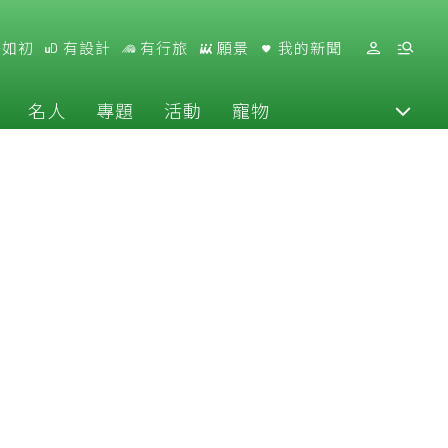
好如初
有設計
有行旅
願景
我的新聞
名人
專題
活動
寵物