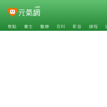
焦點
養生
醫療
百科
影音
課程