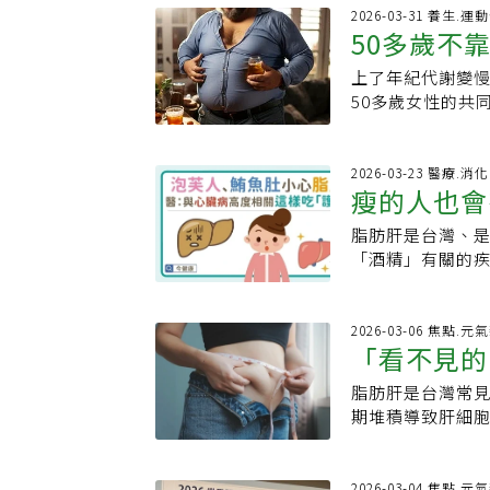
感很強，比米飯或
究顯示，一款與人類
準，然後每天試著
膽固醇（LDL，
哪些慢性病危機
2026-03-31 養生.運
助促進脂肪氧化與
理，亦已被核准
筆直。4.改良版
50多歲不
只是「多加一顆
不只有體重上的
綠茶後，內臟脂
純「減重」，進一
肌群，琳賽說，
過去僅靠飲食控制
減重只看體重數
而幫助體重控制。
脂肪是三高、慢
上了年紀代謝變
動」打造平
開始，雙手距離
也隨之轉變，GL
健康的其實是堆
多攝取Omega-
「位置」。正常
50多歲女性的共
並緩慢將胸部向地
「器官保護」。瘦
與脂肪毒性，導
腹部脂肪。研究認
圍，形成所謂的
臟的深層肌群（內
體，回到起始姿勢
目前台灣已有兩種
也可能堆積在心
慾發揮作用。良
竭風險，堆積在
會提升基礎代謝、
用牆壁、檯面或
藥物與人體天然G
實際卻體脂偏高
籽．核桃7.吃些
續釋放發炎物質
源許多人都有小
2026-03-23 醫療.消
推回原位。5.弓
近，能更穩定發
病、蛋白尿、睡
少內臟脂肪的形成
瘦的人也會
下來，不僅增加三
少等多重因素，
心率並增加熱量消
炎，進一步保護心
何幫助減重、減脂
一，尤其是含糖
減重與減脂差在
算是偏瘦、體重
併攏站直，右腿向
掉的重量中超過8
重及減脂有了更多
脂肪肝是台灣、
「護心肝」
注意的是，水果
中年族群體重看
出？關鍵就在「
前邁出左腳；持續
得下來，也瘦得
炎、改善代謝，
「酒精」有關的
植化素，可減緩
略。脂肪集中在
負責維持姿勢與
述動作，共進行2
適應症，代表它
用GLP‑1藥物
合醫院心血管中
9.注意用餐時間
風險；此外，脂
引發肩頸僵硬、
害。逆轉代謝症候
包括總膽固醇與低
善。脂肪肝、心
3000名中年人
出，真正影響健
無力不僅會引發
機。」洪惠風提
脂則可降低約15
是？脂肪肝成因
2026-03-06 焦點.元
進食的人，BMI
示，內臟脂肪會
「偷懶肌」內在
要減去目前體重的
「看不見的
近，因此臨床選
示，脂肪肝風險
肥胖問題。專家
病、高血脂、高血
而表層肌（外在
將代謝症候群視
實證。李宜螢分享
血壓、高血脂、
段，若經常深夜
物的研究顯示，在
用、逐漸退化。
脂肪肝是台灣常
注意5大徵
強調，透過生活型
追蹤半年後，肝功
肥胖，民眾大多會
飲食品質之外，
的是與代謝風險
喚醒這些沉睡的
期堆積導致肝細
力訓練，才能在
體重管理、心血
BMI正常，便也
進食，拉長晚餐
與長期健康尤其
「盡量不要動用
暨新陳代謝科醫
伸閱讀BMI過重
年期減重指引：
酒肚、鮪魚肚等
飲食模式並持續
健康減重。我們
揮效率高、力量
胖」，有些人雖
大盲點！遠離三
過度放在「這個
堆積在深層的腹
康帶來長期好處。【參
能支撐身體、預
抑制了內在肌的
西化影響，國人
2026-03-04 焦點.元