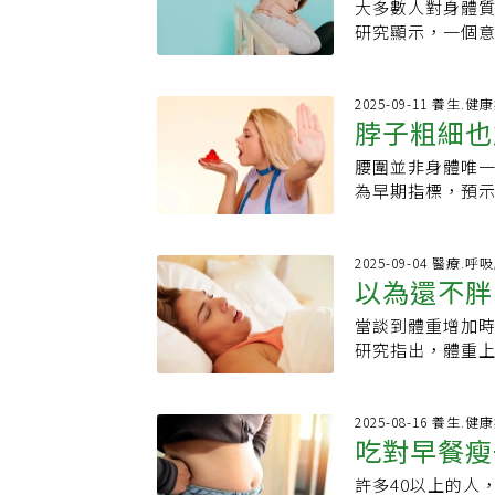
出，這些身體組
大多數人對身體質
實在警告你
整、規律運動、
胖，因此，體脂率
體方向。近年廣受討
研究顯示，一個意
動等為主，必要
異。」施奕仲說
Mounjaro）
一個粗壯的脖子
離三高、慢病的減
腫；若脂肪的體
為，該研究的發
能是健康警訊。
中年健檢紅字？
高血壓、心血管
降低內臟脂肪，
的脂肪，這類脂
2025-09-11 養生.健
「Sick fat
脖子粗細也
而非證明因果關
重要風險因素。雖
害。●病態脂肪病（
加肌肉一定能預
例如運動員可能B
連串的荷爾蒙問
腰圍並非身體唯
透露疾病警
提供了一項值得
準評估心血管和
血管疾病，是化學性
為早期指標，預
脂肪可能影響大
人群心血管疾病
理性質有關，脂
報報導，更令人驚
固醇升高，這些
病心房顫動會導
而磨損、睡眠呼
著健康隱憂；原因
更多研究釐清。
心臟衰竭風險。
個案是否屬於上
示脂肪在體內堆積
2025-09-04 醫療.呼
肪：．規律阻力
調節。與糖尿病及
以為還不胖
「治好脂肪病」
Elbediwy）與
飲食．維持健康
使BMI正常也可
高，通常都是因
運動選手可能擁有
可能同步支持大腦健康。
糖異常有關。．
當談到體重增加
偷走你的睡
此，「控制體脂率
的觀察指標。他們
Brain Aging．Scie
覆中斷，造成白
研究指出，體重
積的位置，也影
肪。相較於下半身脂肪
against brain ag
經驗指出，頸圍超
頭。為什麼舌頭
型」肥胖、下半
高，被視為更危
以上．女性：約1
由多塊肌肉和脂
「蘋果型」的脂
亂正常身體機能
族群略有差異，僅
組織，這部分有
2025-08-16 養生.健
高風險族群。施
嚴重併發症的可
吃對早餐瘦
能提示潛在健康
肪」也會跟著增
期慢性壓力過高
如2型糖尿病及妊
可能暗示健康問題
道，導致呼吸變
型肥胖」。這也
有明顯關聯，以
許多40以上的人
臟脂肪
或側頸腫塊：可能