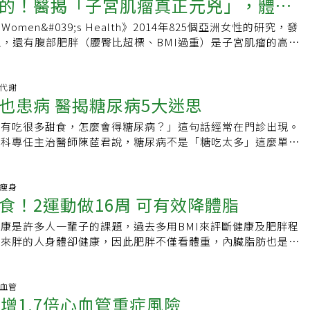
制總熱量。可多採取地中海飲食，高纖、多蔬果、全穀食物、橄
的！醫揭「子宮肌瘤真正元兇」，體脂
文元強調，世界衛生組織認定肥胖是「需要終身照護的慢性復發
另外，年齡增長也會使肌肉量流失，當支撐內臟器官的肌肉衰弱
易：腰圍增加、內臟脂肪上升、骨質疏鬆、肌少症●更年期減重
於徹底吐氣，後2秒則在持續吐氣的同時，將腹部往內收緊，透
「少吃多動」逆轉，尤其是有氧運動，建議每周固定安排阻力訓
只有刺激後才能生產。這讓慢走10年卻幾乎無效的玲姐大夢初
適度的飲用黑咖啡也對肝、心有利。規律運動、控制體重：避免
乏專業醫療評估與個人化治療照護策略，往往容易陷入「反覆減
可能導致下腹部出現腫脹。隨著新陳代謝下降，身體熱量消耗相
維持基礎代謝、預防骨鬆與跌倒Q5：瘦瘦針GLP-1如何改善肥
最大程度引出深層肌群的收縮效果。3.確認腹部是否內縮當深
白質與蔬菜打底，減少含糖飲料、精緻澱粉與酒精，才能降低脂
式運動。玲姐表示因為在意別人的眼光，不想在路邊跑步的時候
of Women&#039;s Health》2014年825個亞洲女性的研究，發
全中
只飲食優化，也鼓勵養成有氧及重訓的運動習慣，確實的控制體
循環。復胖多為增加脂肪，導致體脂率越來越高、肌肉變少，最
，也是脂肪堆積的原因。腹部脂肪如何堆積？為了保護重要的內
？李宜螢表示，近年廣泛使用的「瘦瘦針」GLP1藥物，不僅能
肌開始運作時，腹部會自然凹陷。可以用手或眼睛直接確認腹部
風險。延伸閱讀：脂肪肝「家庭化」怎麼辦？醫師：可逆轉！除
就選擇在家旁邊的高樓裡爬樓梯，走樓梯到30層再坐電梯下
上，還有腹部肥胖（腰臀比超標、BMI過重）是子宮肌瘤的高危
先從腹部脂肪開始代謝，減輕5-10%即可顯著改善脂肪肝、降
愈肥」的困境。除了運動及飲食，過重者可以在醫師的指示下使
生就容易在軀幹部位（如：腹部、腰部、子宮）堆積脂肪。脂肪
要的是具備抗發炎效果，可降低脂肪毒性對心血管與肝臟等器官
如果腹部沒有凹下去，效果會有限，要特別注意「讓肚子收進
1件事必做脂肪肝增三高、慢病風險還可能肝癌、傷腦不只有肝
15層就喘的不行 。休息了十分鐘，走到25層就放棄了。第二
ntal and Therapeutic Medicine》在2019年透過89位受試
將BMI控制在24以下、18.5以上，並腰圍控制在男性90公分
著腸泌素類藥物的減重效果被廣泛討論，也出現許多藥物濫用亂
脂肪和內臟脂肪，「皮下脂肪」是指位於皮膚和肌肉之間的脂
指出，器官保護的關鍵在於減少脂肪毒性與慢性發炎。臨床研究
能不太容易做到，但隨著練習次數增加，會逐漸掌握訣竅。
7成死於心血管疾病！醫揭「紅黃綠燈」自保法
，耗時35分鐘。到第十天的時候，能爬完2次，共60層。玲姐說
比」異常的女性發生子宮肌瘤的風險是正常者的7.7倍，體脂率
分以下，如此也能避免潛藏內臟脂肪風險。脂肪肝不只是肝臟的
會秘書長高湘涵分享，一名40歲男性因工作壓力大、久坐且飲
捏起；「內臟脂肪」則是積聚在內臟器官周圍的脂肪，從體外很
用GLP1藥物可降低約20%的心血管疾病風險，三酸甘油脂下降約
覺到自己心臟的跳動、大汗淋漓，每次堅持完後像從內到外都被
內臟脂肪過高是3.9倍，比起BMI的2倍多，「腹部肥胖」更是子宮
陳代謝
。定期檢查、調整飲食、規律運動、控制體重有助改善及預防。
MI高達30，合併三高異常與血壓偏高，急於減重網購「瘦瘦
身比起男性更容易累積皮下脂肪，在50多歲進入更年期時，又
壞膽固醇下降約3%，好膽固醇則可提升約3%至5%。李宜螢醫師也
也患病 醫揭糖尿病5大迷思
外的是，連睡眠的時間品質都有所提升，簡直是立竿見影，從運
。 降低體脂率 有助降低子宮肌瘤發生率 《王姿允醫師。我的
不只防範脂肪肝，也助防心臟疾病，甚至促進整體健康！《延伸
嘔吐。「這名個案參照網路教學自行施打劑量，出現嘔吐、脫
肪，還會累積內臟脂肪。女性如果體脂高於30%以上，腰圍小
患者使用GLP1藥物約兩個月後，肝發炎現象即獲得改善，持續
人就有明顯的改善。另外爬樓以後，她指出精力和食量都明顯提
示，由以上研究可知，降低體脂率其實可以大大降低子宮肌瘤的
超清淡卻得脂肪肝！營養師指關鍵：真的別這樣吃。．工程師不
常減重反應，後來復胖才就醫諮詢。」高湘涵提醒，瘦瘦針的適
上會被判定屬於「皮下脂肪肥胖」；如果體脂為30%以上，腰圍
沒有吃很多甜食，怎麼會得糖尿病？」這句話經常在門診出現。
病患的肝功能可恢復至正常範圍。事實上，目前兩款GLP1藥物
食，只是更注重蛋白質的攝取。現在玲姐體重上升到50公斤，
可以「縮小」，其實目前並未有相關減重介入後的觀察型研究，
標？醫揭原因竟是重度脂肪肝！以上新聞文字、圖片皆屬《今健
均不相同，用藥前，務必尋求專業醫師評估，根據個別健康需求
被認為是「內臟脂肪肥胖」，屬於代謝症候群（Metabolic
謝科專任主治醫師陳茝君說，糖尿病不是「糖吃太多」這麼單一
當，因此併發症的改善便成為選擇藥物時的重要關鍵。目前台灣
緊緻了，身材也更挺拔。她說以前老是想靠食補、休息來把身體
。但可以確定的是，每天1000cc以內的無糖豆漿加上若干豆腐
、媒體、論壇引用請註明出處。
購買有藥品保存品質不佳的危險，且模仿他人使用、劑量施打錯
）。依照腹部脂肪堆積的類型選擇減肥方式腹部脂肪堆積的大致可分
尿病至少有八種以上的機轉，包括近年常聽到的胰島素阻抗等。
LP1相似度高達94%的GLP1類藥物，同時被核准用於體重管
道不給身體施加一定強度的壓力，一切都是徒勞無功。緩慢散步
肌瘤的患者來說，其實是安全的範圍，因為比起豆類製品，有更
極高。延伸閱讀：醫師點破中年減肥最大盲點！遠離三高、慢病
脂肪堆積（下半身肥胖型）、腹部周圍脂肪堆積（腹部肥胖
期與體質、生活習慣等密切相關的疾病。糖尿病最常見五大迷
及代謝性脂肪肝炎治療，患者可依自身狀況與醫師討論合適的治
路重點在速度與大步伐 許多人總高估自己的運動量，加拿大約克
子宮肌瘤會變大的元兇。 子宮肌瘤與荷爾蒙代謝、生活型態密
I過重與肥胖必看！大叔靠瘦瘦針逆轉三高慢性病中年健檢紅
（下腹部突出的隱性肥胖型），針對這三種脂肪堆積類型，有各
下，幫助民眾了解糖尿病。迷思一：只有胖子才會得糖尿病？糖
康瘦身
顯示，GLP-1類藥物可幫助：●降低約20%心血管疾病風險●
考克崁寧表示，一般人常把緩慢的散步當成很大的運動量；但從
《Nutrients》有篇review的文獻，列出「預防子宮肌瘤的生活
候群、肥胖，如何靠「瘦瘦針」降心血管疾病風險
食！2運動做16周 可有效降體脂
。1.下半身肥胖下半身肥胖也就是俗稱的梨形身材，是皮下脂
高度相關，但「不胖不代表安全」。尤其亞洲人體質特殊，即使
5%-22%●壞膽固醇降低3%●好膽固醇提升3%-5%●改善脂肪
對身體健康者如此運動量有限。外科名醫江坤俊在節目《健康
和環境實踐策略」，由於子宮肌瘤跟體內和外在環境的荷爾蒙攝
半身，例如：臀部、下腹部和大腿的體型，減去皮下脂肪需要耐
能有內臟脂肪偏高、胰島素分泌能力不足的問題。在臨床上，有
灣已有與人體GLP-1相似度高達94%的藥物(瘦瘦針)，核准使用
果要靠走路鍛鋉身體，一定要「正確」走路才有用，不是糾結在
，故積極建議如下： 1、增強消化道、肝臟和腎臟功能。2、避
康是許多人一輩子的課題，過去多用BMI來評斷健康及肥胖程
才能看到變化。有效的方法是「控制熱量攝取」，最好結合肌肉
但是確診第二型糖尿病的患者，是否罹患糖尿病的關鍵不只在體
心血管疾病●代謝性脂肪肝炎根據《新英格蘭醫學期刊》
過時觀念，而要掌握2個原則：速度要快、步伐要大要寬。速度
。3、減少壓力：慢性心理壓力可能會將子宮肌瘤的風險提高
起來胖的人身體卻健康，因此肥胖不僅看體重，內臟脂肪也是相
，飲食上要注意碳水化合物和脂肪的種類和份量。下半身肥胖也
是否足夠的問題，現代人三餐不定時，大多是胰島素阻抗的候選
JournalofMedicine,NEJM）《美國醫學會雜誌》
0-140步，也不用很難精確去算步數，反正就是走到心跳加速、
體重、避免體脂率過高。5、膳食纖維可預防子宮肌瘤增生（蔬
立台南護理專科學校副教授張祐瑄表示，透過16周一周3次有氧
，50歲以後，新陳代謝減慢，難以排出體內多餘的水分，因此
息飲食一定要正常，才能降低罹患糖尿病的機率。迷思二：被診
eAmericanMedicalAssociation,JAMA）研究皆指出，瘦瘦針
則是不要小碎步走，要大步邁開約65-85公分，也就是大概二個
性飲食）6、維持腸道好菌（近年來發現腸道細菌失衡與子宮肌
，即使不刻意節食，2種運動方式平均能成功減下8.74至
的情況，水分滯留會導致畏寒，進而影響新陳代謝和腸胃功能，
表胰臟出問題？結果正好相反。當血糖從正常進展到糖尿病前期
善肥胖、脂肪肝與心血管等疾病。Q6：中年為何減肥不能追求速
掌握這二個重點快走，就能達到運動功效。資料來源／玲姐優雅
以下是要避免
。中強度有氧運動+高強度間歇訓練有效減脂內臟脂肪肥胖是很多現
臟血管
針對水腫的問題，日常生活中務必注意補充水分加強代謝，建議
島素的功能其實已損失約一半；真正被診斷為糖尿病時，胰臟功
帶來「脂肪記憶」的反撲。當脂肪被迅速削減時，身體會啟動保
 恐增1.7倍心血管重症風險
1、酒精類的攝取2、加工製品和精製碳水化合物3、含糖飲料4、
，張祐瑄以「序貫多重隨機試驗」找出最適合社區肥胖者減少內
5至2公升，同時養成輕度運動的習慣，讓身體流汗，按摩和伸展
到三成。糖尿病前期並非「沒事」，根據研究顯示，糖尿病前期