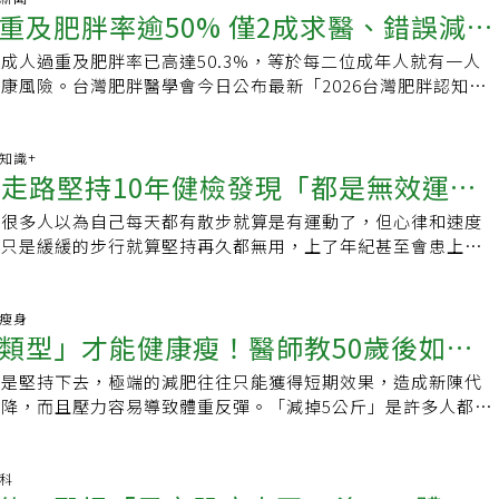
轉，GLP-1治療新趨勢
瘦下來？」她提醒，過快的體重下降容易引發反撲，更伴隨肌肉
病也仍在風險之中。脂肪肝與心臟病：郭志東醫師表示，脂肪肝
聯合報系新聞資料庫
會變差。●維持肌肉量：肌肉能支撐身體、促進新陳代謝，若盲
重及肥胖率逾50% 僅2成求醫、錯誤減重
化，成為姿勢不良與身體不適的主要原因。透過內在呼吸運動活
出，不少女性體態勻稱，卻在健檢時發現內臟脂肪超標、甚至已
利長期維持與健康。「更年期女性更要注意快速減重的風險。」
、胰島素阻抗、膽固醇失衡、腸道菌叢改變等影響，各方面都會
流失，代謝反而會變差。●預防骨質疏鬆：充足的肌肉量能保護
能改善小腹，也有助於打造良好姿勢，進一步改善各種身體問
觀察，女性代謝風險近年出現年輕化與隱形化趨勢，因早期無明
年期因雌激素下降，代謝變慢，脂肪更易囤積、肌肉更容易流
、增加心臟負擔。而即便是肥胖、三高等風險皆已調整，若腹部
成人過重及肥胖率已高達50.3%，等於每二位成年人就有一人
倒與骨折風險。Q3：肥胖會讓心肌梗塞、腦中風、脂肪肝風險
後，不只外觀更俐落，內臟位置也會恢復正常，代謝提升，同時
為自己體態不胖就沒事。根據美兆健康管理機構統計，2015至
同GLP-1藥物在脂肪減少與肌肉保留比例上存在差異。建議健
仍未改善、脂肪肝猶在，脂肪肝本身也仍是心臟病的危險因子，
康風險。台灣肥胖醫學會今日公布最新「2026台灣肥胖認知大
多種重大疾病密切相關，尤其許多50歲族群常同時有脂肪肝合
適，讓身體更不易疲勞。提升50歲代謝 只靠呼吸也能打造易瘦
檢數據顯示，脂肪肝比例長期維持在35%以上，近年攀升明顯，最
每周0.5公斤、每月約2公斤，唯有穩定減脂、保留肌肉，才能
心室肥厚、心肌病變、心律不整、心衰竭、心肌梗塞。脂肪肝是
有80%的國人認知肥胖是疾病，但實際走入醫療體系接受專業
來發生心血管疾病的風險將大幅提升。以血脂異常為例，許多患
動的效果不只改善小腹，還有助於提升不易增加的「基礎代
。林素菁說，脂肪肝並非肥胖者專利，許多女性BMI正常，卻已
真正逆轉三高與代謝問題。李宜螢強調，民眾減重時，首要是與
，三方向防堵，別等有症狀！定期檢查＆日常觀測：要瞭解自己
%，恐因錯誤減重而陷入不斷復胖循環。台灣肥胖醫學會理事長林
，仍可能因血脂過高而增加心肌梗塞與腦中風風險。這類風險往
占每日總能量消耗的60%～70%，一般在20多歲後逐漸下降，
與肝臟脂肪沉積問題。這種「隱性肥胖」易導致肝炎、心血管疾
出最符合個人減重目標、共病治療需求，同時也要考量減重藥物
了從上述觀察自己是否有脂肪肝風險，包括飲食型態、肥胖與
民眾已普遍理解肥胖是一種慢性疾病，但是有「認知提升、行動
康知識+
積，一旦出現胸悶或腦部缺血，往往已進入疾病階段。此外，肥
女性。常聽到年長女性較難減重，但反過來說，只要能提升基礎
。數據也顯示，30至55歲的女性易陷入「看不見的胖」，其原
肉、保護器官等的效益，才能瘦得下來，也瘦得健康。延伸閱
天走路堅持10年健檢發現「都是無效運
是否為泡芙人、鮪魚肚等等初步自我檢視，最重要的就是定期檢
，僅有2成人意識到肥胖需尋求專業醫療協助，近八成沒有作
塞，增加心肌梗塞與中風風險；脂肪堆積於肝臟，形成脂肪肝甚
打造更容易瘦的體質。不限地點、人人可做「內在呼吸法」日本
化、代謝率下降、胰島素阻抗、生活壓力大等。林素菁說，皮質
肥胖必看！大叔靠瘦瘦針逆轉三高慢性病台灣成人過重及肥胖率
肪肝以外，也可看是否有三高、代謝疾病等。注意症狀：郭志東
求不健康的速效減肥法，不僅復胖的機率高，還可能對身體造成
受損，心臟負荷增加，導致心肌肥大或心衰竭；腰圍脂肪過多也
里奈創造一套「內在呼吸運動」，為了鍛鍊難以訓練的內在肌、
壓力胖」，若長期處於高壓、睡眠不足、作息紊亂狀態，皮質醇
，很多人以為自己每天都有散步就算是有運動了，但心律和速度
驚喜：第二天就有感！
醫、錯誤減重陷復胖循環台灣肥胖率比日本高10倍，醫揭真正5原
肪肝最麻煩之處就是在於它是個「沉默的疾病」大多數患者可能
看體重，BMI與腰圍才是關鍵。」林文元說，只要BMI超過24
橫膈膜，呼吸道容易塌陷，造成睡眠呼吸中止症；此外，肥胖與
，其核心在於「內在呼吸」這種獨特的呼吸方式。透過呼吸刺激
血糖調節與脂肪代謝，脂肪容易堆積在腹部與內臟。林素菁強
，只是緩緩的步行就算堅持再久都無用，上了年紀甚至會患上肌
題」，不但胖還累積一堆慢性病
或僅有右上腹悶痛、疲倦等輕微的不適。若出現體重下降、腹
7即為肥胖。另外，腰圍超標要小心內臟脂肪過多的問題，易引
癌、子宮內膜癌、大腸癌）相關，背後機制同樣與慢性發炎有
的內在肌，使其確實運作。這樣不僅能讓小腹收緊，還能改善姿
小事，卻是代謝失衡的警訊，因為內臟脂肪累積代表錯誤的生活
標等疾病。53歲博主「玲姐」分享，自從手機有了步數排行榜
的症狀，通常已有較嚴重的肝炎，或甚至已進展至肝硬化；時常
高血壓、糖尿病及心臟病等。研究顯示，亞洲人更容易在低體重
過多引發脂肪毒性與慢性發炎，導致胰島素阻抗與代謝異常。●
式，讓動作更順暢。此外，這種運動不受地點與時間限制，想到
可能演變成糖尿病前期、三高問題。脂肪肝初期無明顯症狀，常
就一直開著打卡，不管刮風下雨，每天必須走到一萬步，偶爾走
呼吸困難、下肢水腫，則可能已影響到心臟，這些情況更得盡早
積，「胖在內臟」而提早發生共病。「2026台灣肥胖認知大調
肝、心肌梗塞、腦中風、心衰竭風險、睡眠呼吸中止症。●癌症
合當作居家運動。無論是看電視或刷牙時，都可以進行邊做邊
在健檢時透過超音波才發現，不過仍可從一些身體變化發現早期
友給她按讚，讓她覺得自己生活方式還是挺健康有規律的，她也
康瘦身
疑似心梗症狀速就醫！也提醒，若是出現胸悶鈍痛、冒冷汗、左
式進行，調查對象為20歲以上成人，調查期間為2026年1月26
炎與乳癌、子宮內膜癌及大腸癌等密切相關。Q4：為何更年期
大重點1.用鼻子吸氣2.用嘴巴將氣往正下方吐出，持續5秒吐氣
類型」才能健康瘦！醫師教50歲後如何
徵兆：1.腰圍增加：體重變化不大，但褲頭變緊，腰圍增加（中
持最久的一件事，就這樣持續了10年。然而幾個月前的健檢，
（左肩、左臂、左下顎、左頸等）疑似急性心肌梗塞症狀，即刻
樣本數共1068，女性496人，男性572人。資料分析顯示，9成
更年期是女性體態改變的轉折點。李宜螢醫師指出，雌激素下降
秒，前3秒一口氣將氣吐出，接下來的2秒，一邊持續吐氣，一邊
內臟脂肪過多的重要指標。2.餐後腹脹：吃完飯後覺得飽脹或
明身材很瘦，竟然內臟脂肪超標，全身肌肉量不足。她給營養科
泡芙人、鮪魚肚小心脂肪肝，心臟醫教「這樣吃」護心肝！定期
與運動為主要方式，其中4成曾採極端節食或不均衡飲食，容易
就是堅持下去，極端的減肥往往只能獲得短期效果，造成新陳代
肪
速度變慢，使脂肪更容易囤積，尤其集中在腹部與臀部。中年女
收縮。基本動作建議以仰躺姿勢進行，不過也可以先站直身體、
是晚餐後更明顯。3.容易疲倦：常見疲倦、乏力、食欲不振等
的建議，才知道自己對於健康和運動竟然誤解這麼深。首先，體
根本改善改善脂肪肝重點，在於對其原因改善，例如酒精性脂肪
肉流失，增加復胖風險。值得注意的是，減重者中僅2成曾尋求
降，而且壓力容易導致體重反彈。「減掉5公斤」是許多人都能
運動量不足等生活型態，進一步加劇脂肪堆積。相較之下，同齡
習內在呼吸。只要能稍微感覺到腹部在運作，就代表已經準備好
，專注力下降、提不起精神。4.睡眠變差：脂肪肝會導致疲
型標準。人上了年紀，愈要重視肌肉對人體的重要作用。同樣體
藥物引起可和醫師討論更換藥物；因疾病引起就治療疾病。定期
顯示多數民眾仍停留在自行摸索階段。林文元指出，極端節食或
前提是以健康的方式漸進瘦下來。為什麼年紀越大越難減肥？日
易。她提醒，更年期女性減重應特別重視兩件事：一是「增
式開始「內在呼吸運動」1.仰躺，從鼻子吸氣2.雙手往上舉
障礙，出現淺眠、易醒、醒來仍覺得疲累。5.健檢異常：出現
肪的3倍，只要體型勻稱，就不要過度關注體重秤上的數字，人
現，也可知道其形態。飲食優化：醫推地中海飲食因肥胖引起就
間接性斷食、生酮飲食、以少量食物取代正餐等，這些方法雖然
在文章中表示，有很多因素會影響腹部脂肪堆積，女性進入更年
量以支撐代謝與行動能力；二是「防骨鬆」，肌肉不足容易增加
離開地面）接著張開嘴巴，目標是在前3秒內將氣完全吐出，盡
字，例如三酸甘油脂偏高、HDL偏低、空腹血糖或肝指數偶爾
保護骨骼、內臟和心肺。其次，長時間、低效率的慢走、散步，
泡芙人、鮪魚肚、啤酒肚，除了避免飲酒過量外，也建議避免高
重下降，但常因肌肉流失、代謝降低，導致復胖、免疫力下降甚
衡出現變化，能幫助防止脂肪堆積的雌激素水平下降，造成中年
產科
。因此，與其單純追求體重下降，更應以「增肌減脂」為目標。
複1和2的動作。內在呼吸最大的特徵，就是總共5秒的吐氣時
調，上述徵兆不是單一症狀，而是代謝系統發出的早期訊號。脂
，有效的運動不一定要多長時間，但必須達到一定強度，心率、