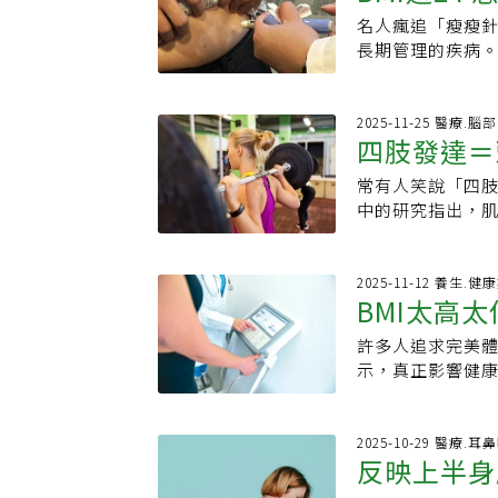
護機制，促進進食
不健康的脂肪5、
臟脂肪的運動順序
骨盆、腿部區域可
患者五年內轉為
現象。此外，快
名人瘋追「瘦瘦
膠（鄰苯二甲酸），少用塑膠製品 不是
肪；高強度間歇訓
身材，容易在腹
變的風險也會同
足，造成肌肉流失
長期管理的疾病。
王姿允強調，目
果。張祐瑄指出，
氧運動」能有效
尿病患者對注射
少2公斤。若能配
梗塞等心血管重症風
「排除了實證會
性體脂肪率超過2
步、走樓梯、游
肢、洗腎都不是
重視為「長期抗
BMI24是健康
品，才需要嚴格
有氧和高強度間歇
物等富含膳食纖
傷害血管與神經
高血壓等慢性病
教醫院減重中心
2025-11-25 醫療.
是高脂肪高糖跟加
受試者進行每周3
建議採用「纖維→
四肢發達＝
是補足身體胰島
部凹陷•代謝下降
對象為BMI24至
鏢！醫點名「子宮
間歇訓練」。結果
類型往往是因為5
思四：注射胰島
病台灣成人過重及
試者三分之一來自
導致不孕症嗎?出
突出。有氧運動
常有人笑說「四
起來更年輕
部隆起。骨盆底
反應，胰島素就
本高10倍，醫揭
題，且潛藏心血
力、燃燒熱量和
中的研究指出，
都會讓下腹部突
使用胰島素，待
重藥物之數據。研
加上短時間休息
味著較低的腦部
坐著時的姿勢」
量甚至停用，不
藥物的台灣受試者
到減重與減脂的效
處、包覆器官的
候不要駝背，輕
得糖尿病？飲食
減重13公斤。其
不彰的民眾轉換運
肪長期被認為與
2025-11-12 養生.健
慣。想要增強骨
上機轉，包含遺
般人擔心的「大
BMI太高
度間歇訓練對減少
究團隊分析一千多
部保持幾秒鐘，
制不佳；也有人
確用藥，配合飲
強度間歇則是8.
量、內臟脂肪與皮
效的是全面性的
肉比較好。」周
許多人追求完美體
要
持「穩定性」才
結果顯示：．內
兩項以上危險因子
有影響。事實上
示，真正影響健康
越年輕．皮下脂肪與
分、女性超過80
率、容易出現胰島
脂肪的「量」與「
肉量較高、內臟
娠糖尿病史，就
險。過往研究顯示
18.5至24之
與大腦健康的關
時，往往已進入
升。台灣肥胖醫學
職棒球星大谷翔平
2025-10-29 醫療.耳
脂肪增加。研究
法門。
反映上半身
控制，若經過3至
約95公斤，如果
腦結構上。研究結
測使用減重藥物
喻為非常強壯。