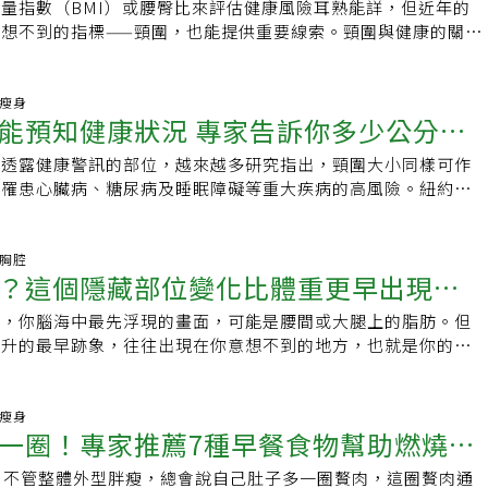
成的改變是可以透過生活型態達成的，可能是維持大腦健康的具
量指數（BMI）或腰臀比來評估健康風險耳熟能詳，但近年的
生活習慣。針對過重族群，肥胖治療基礎仍以飲食控制與規律運
更能準確反映身體組成。「BMI無法區分肌肉與脂肪的差
論的減重藥物（例如GLP-1受體促效劑：Ozempic、
想不到的指標——頸圍，也能提供重要線索。頸圍與健康的關聯
時才輔以減重藥物。延伸閱讀：醫師點破中年減肥最大盲點！遠
，同樣的身高體重，有人看起來緊實結實，有人卻顯得鬆軟臃
雖能降低體重，但部分研究顯示也可能伴隨肌肉量下降。Raji博士認
對運動員言可能是力量的象徵，但對一般人來說，過粗的頸圍可
脂全攻略BMI過重與肥胖必看！大叔靠瘦瘦針逆轉三高慢性病
積大於肌肉，易使人看起來更胖。體脂超標會增加罹患糖尿病、
現可望協助未來減重治療的設計，也就是理想的減重策略應有效
研究指出，頸圍能反映上半身脂肪分布，尤其是頸部和肩膀周圍
逆轉代謝症候群、肥胖，如何靠「瘦瘦針」降心血管疾病風險
疾病等慢性病的風險，近年在肥胖醫學與代謝研究領域中，
同時儘可能保留肌肉量。值得注意的是，這是一項相關性研究，
肪與內臟脂肪高度相關，而內臟脂肪是心血管疾病與代謝異常的
康瘦身
」及「Fat mass」這兩個學術用語逐漸被用來解釋肥胖帶來的健康危
能預知健康狀況 專家告訴你多少公分已
係的臨床試驗。研究目前仍在進行中，尚無法直接下結論說，增
然BMI可以估計身體脂肪，但它無法分辨脂肪和肌肉的差異。
Sick Fat Disease）：因白色脂肪過量囤積在腹部，引發一
防失智症，或是減少內臟脂肪就能避免阿茲海默症。但結果確實
MI高，但不代表肥胖。頸圍提供了一個額外指標，有助於更精
題，導致身體慢性發炎、胰島素阻抗、代謝症候群，進而成為心
一透露健康警訊的部位，越來越多研究指出，頸圍大小同樣可作
訊
關注的線索，即身體組成可能是大腦健康的重要指標。為何內臟
代謝健康風險。與心血管疾病的關係多項研究發現，頸圍較大的
的病變。●脂肪質量病（Fat Mass Disease）：與脂肪的物
示罹患心臟病、糖尿病及睡眠障礙等重大疾病的高風險。紐約郵
腦？科學家推測，內臟脂肪容易造成慢性發炎、代謝異常及壞膽
風險升高，包括：．高血壓．心房顫動．心臟衰竭．冠狀動脈疾
肪量過多造成身體結構性的負擔，例如因過胖導致關節承重過大
訝的是，即使身體質量指數（BMI）健康的人，粗頸圍也預示
因素與腦部退化及阿茲海默症風險上升皆相關。但具體機制仍需
致心跳不規則，血流異常，可能引發血栓與中風，長期甚至增加
吸中止症候群等，為生理上物理性的病變。肥胖不只是胖，了解
是BMI存在一些局限，例如它無法區分肌肉與脂肪，也無法揭
研究團隊指出，以下策略有助於同時提升肌肉量並降低內臟脂
頸圍較大，往往代表上半身脂肪堆積多，可能影響血糖與膽固醇
述兩種肥胖型態，可以讓減重目標不再只是「瘦下來」，而是
的位置。金斯頓大學講師艾哈邁德·埃爾貝迪維（Ahmed
吸胸腔
訓練（重量訓練、徒手訓練）．有氧運動．高蛋白、少精製糖的
睡眠呼吸中止症．2型糖尿病：頸圍過大與胰島素阻抗相關，即
？這個隱藏部位變化比體重更早出現還
，改善代謝、抗發炎、修復內分泌失衡等。施奕仲強調，體脂過
娜汀·韋希達（Nadine Wehida）在近期發表的論文中指出，健美
體重．減少久坐這些方法已被證實對代謝與心血管健康有益，也
能增加風險。．妊娠糖尿病：部分研究顯示大頸圍可能與孕期血
為長期熱量過剩，身體自動將多餘的熱量轉化為脂肪儲存，因
高BMI值，但顯然不是肥胖體型；此時頸圍測量便能提供更多
【資料來源】．More Muscle, Less Belly Fat Slows
阻塞性睡眠呼吸中止：頸部脂肪會狹窄氣道，使呼吸在睡眠中反
時，你腦海中最先浮現的畫面，可能是腰間或大腿上的脂肪。但
眠
」比單純「減重」更重要。蘋果型肥胖 屬高風險族群體脂肪堆
說，這一指標比BMI更能精準評估上半身堆積的過量內臟脂
ntists pinpoint the body type which can protect you
天極度疲倦，也增加心血管疾病風險。危險頸圍範圍研究和臨床
上升的最早跡象，往往出現在你意想不到的地方，也就是你的舌
響體態。依照脂肪堆積的部位不同，分別為腹部凸出的「蘋果
，內臟脂肪因其代謝活性（metabolically active）更
eing linked to dementia
過下列範圍，需留意健康風險：．男性：約17英吋（43公分）
會「變胖」？你可能不知道，舌頭其實是一個結構複雜的器官，
身很有份量的「西洋梨型」肥胖，健康危險程度也有差異。尤其
險；意即更容易將脂肪酸、荷爾蒙及發炎物質釋出至血液中，擾
6英吋（約40公分）以上需留意的是，這些數值僅為參考，不同
肪組成。根據美國賓州大學的研究，舌頭後方約三分之一是脂肪
肪集中在腹部、臟器，會讓上腹部明顯凸起，常是代謝症候群的
，促進慢性發炎並加劇胰島素抗性，不僅加重器官負擔，更提高
代表警示範圍，並非診斷標準。即使BMI正常，頸圍過大也可
助於食物順利滑入喉嚨。然而，當你體重上升時，這塊「隱形脂
康瘦身
奕仲提醒，內臟脂肪過高的成因，除了吃進過多的熱量，還有長
能。其影響範圍極為廣泛，科學家已證實粗頸圍與代謝異常疾病
一圈！專家推薦7種早餐食物幫助燃燒內
風險，因此不容忽視。其他頸部警訊除了粗頸，以下頸部症狀也
加。研究發現，舌頭內部脂肪增多會讓它在熟睡時下垂、壓迫氣
，壓力荷爾蒙皮質醇大量分泌，促進腹部脂肪堆積，形成「壓力
娠糖尿病的高風險有關；研究也證實其與阻塞型睡眠呼吸中止症
：1.下垂下巴或脖子肥胖：可能與睡眠呼吸中止相關。2.前側
得困難，甚至引發阻塞型睡眠呼吸中止症。這些變化常在鏡子照
是為什麼有些人看起來身形偏瘦，卻有內臟脂肪問題，隱藏心血
致醫師常將頸圍檢測納入睡眠障礙診斷。但影響不僅於此，有研
，不管整體外型胖瘦，總會說自己肚子多一圈贅肉，這圈贅肉通
是甲狀腺腫大或腫瘤，應及早檢查血液甲狀腺功能。3.頸部疼