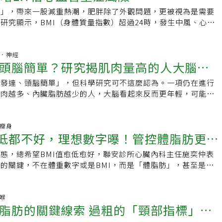
本能想把脂肪補回來，李宜螢醫師提醒，其實減3%就會有反撲
高飽和脂肪（肉類）和反式脂肪6、紅肉7、全脂乳製品8、塑化
，研究發現，8周實行中等強度有氧運動，能有效降低內臟脂
以幫助改善血液循環。2.腹部肥胖型也是常聽見的「蘋果型」
糖尿病的風險可高達五成，若未及早介入，心血管疾病、腎臟病
速瘦身容易導致膠原蛋白流失、臉部凹陷，甚至因營養素攝取不
針」，帶來一股減重熱潮，肥胖除了外觀問題，更被視為是需要
先怪豆類 而是先排除真正的高風險因子
練者，宜連續16周且不中途更換運動形式，可達最佳減脂效
部和背部上半身部位堆積脂肪，多見於內臟脂肪較高的人。「有
步升高。迷思三：注射胰島素會失明、截肢，甚至洗腎？不少糖
與掉髮。合理的減重速度應以每週0.5公斤為目標，一個月約減
研究顯示，BMI（身體質量指數）超過24時，發生中風、心肌
前子宮肌瘤和豆類製品的研究出現不一致的結果，除非妳完全
由於肥胖成因複雜且具個體差異，此項研究是針對40至64歲男
減少內臟脂肪，新手建議從容易堅持的運動開始，例如：飯後散
胰島素充滿恐懼，認為一打就代表病情惡化。事實上，失明、截
合運動增加代謝，一個月減重4公斤已是上限。中年族群應將減
險，是正常BMI（18.5–23.9）者的1.7倍。醫師呼籲，
造成子宮肌瘤的食物和習慣」後，唯一有長期接觸的只剩豆類製
5%、女性體脂率超過30%，共116位社區居民分成二組，實施
泳或慢跑。飲食同時重視雞蛋、大豆等蛋白質，以及糙米和全穀
打胰島素造成的，而是長期血糖失控導致的併發症。血糖過高會
戰」，透過調整進食順序與規律運動，穩定地逆轉糖尿病前期或
的警戒線，應及早調整生活型態，別再迷信「健康胖」。嘉義基督
管控植物性賀爾蒙的量，畢竟現在實證有子宮肌瘤風險的食物都
運動。張祐瑄說，在不控制飲食、節食情況下，第一階段前8周
維碳水化合物的補充，飲品的話推薦含有多酚的無糖黑咖啡，並
，造成視網膜病變、腎病變及末梢循環不良。打胰島素的角色，
。中年快速減肥易造成：●肌肉流失●掉髮●膠原蛋白流失●臉
主任周莒光指出，今年美國肥胖周發表一項臨床試驗結果，研究
腦部．神經
工製品，豆類真的很無辜。【延伸閱讀】 ·40歲後一半女性中
次、每次30分鐘「中強度有氧運動」，或每次20分鐘「高強度
蛋白質→主食」的進食順序。3.下腹部突出的隱性肥胖型這種
頭腦簡單？研究揭肌肉量高的人大腦看
素分泌不足、幫助穩定血糖，反而是預防併發症的重要工具。迷
延伸閱讀：BMI過重與肥胖必看！大叔靠瘦瘦針逆轉三高慢性
30的過重及輕度肥胖、接受特定GLP-1藥物治療的亞洲族群，受
肌瘤3大徵兆」 頻尿、便秘別忽略 ·子宮肌瘤一定要開刀嗎?會
發現以短期8周成效來看，有氧運動在降低內臟脂肪方面效果較
0歲以後支撐內臟器官的骨盆底肌肉退化，導致內臟下垂、下腹
素會上癮，一打就停不了？注射胰島素不會成癮，也不會有戒斷
肥胖率逾50%僅2成求醫、錯誤減重陷復胖循環台灣肥胖率比日
台灣，平均41歲、腰圍95公分。這群人最容易被忽略肥胖問
現1症狀，一定要積極處裡
是透過規律、持續地消耗氧氣來提供能量的運動，訓練心肺耐
肢發達、頭腦簡單」，但科學研究可不這麼認為。一項仍在進行
肌和腰部周圍肌肉力量不足，駝背、弓背、O型腿等不良姿勢，
像補充身體缺乏的荷爾蒙，有些患者在血糖嚴重失控時需要暫時
真正5原因！忽視「這問題」，不但胖還累積一堆慢性病
管與代謝風險。周莒光說，這項研究是首次發表的台灣人使用減
脂肪，包括慢跑、游泳、快走。高強度間歇運動是在短時間訓練
肌肉越多、內臟脂肪越少的人，大腦看起來反而更年輕，可能意
出的情況更明顯。隱性肥胖型族群建議先從「矯正站立、行走和
生活型態調整、體重下降、血糖改善後，經醫師評估仍有機會減
究顯示，在標準化飲食、運動與醫療監測下，使用特定GLP-1
，重複循環，讓心跳能快速提升，有助於短時間內消耗熱量，達
退化風險。內臟脂肪與大腦老化有關內臟脂肪是堆積在腹腔深
做起，站立時確保重心放在腳後跟，挺直軀幹，走路和坐著的時
等於一輩子都要打胰島素。迷思五：一定是吃太多糖、不運動才
（BMI24至27的過重族群）於11個月平均減重超過16%，平均
果。若成效不彰再實施第二階段8周運動張祐瑄表示，針對成效
脂肪，與皮下脂肪不同，外觀上不一定容易察覺。過量的內臟脂
輕收緊腹部核心、陰道和肛門，也要避免會使骨盆變形的翹腳習
與運動確實重要，但不是唯一因素。糖尿病成因至少涉及八種以
減重組成分析顯示，高達75.3%受試者為脂肪減少，並沒有如一
動模式，再實施第二階段8周運動。長期來看，有氧運動與高強
高血壓、糖尿病、心血管疾病等重大慢性病風險上升相關。該研
康瘦身
盆底肌的力量，可以練習凱格爾運動，仰臥在瑜珈軟墊上抬起臀
傳、年齡、體質、內臟脂肪分布等。有些人不吃甜食，血糖仍控
量減掉肌肉」。周莒光表示，研究結果反映出只要遵循醫囑、正
太低都不好，理想數字曝！管控體脂肪更重
內臟脂肪的效果並沒有顯著差異，有氧平均可減少12.5%、高
名平均55歲的健康成年人，利用全身磁振造影(MRI)衡量肌肉
然後慢慢地將脊椎、下背部和臀部放回地面。
愛吃甜食，卻未罹病。單靠「不吃糖」無法預防糖尿病，真正有
食運動，可有效減去脂肪、保留肌肉，改善代謝健康。「有一點
7%，無論初始選擇何種模式，凡是持續16周堅持同一種運動，維
下脂肪，同時以腦部MRI搭配人工智慧演算法估算大腦年齡。
健康管理。陳茝君提醒，糖尿病的危險因子相當廣泛，只要具備
莒光說，許多民眾有「健康胖」的迷思，只超標一點對健康不會
態，總希望BMI值愈低愈好，聯安診所心臟內科主任施奕仲表
是減脂致勝關鍵。
臟脂肪與肌肉比率越高，大腦年齡越老．肌肉量越多，大腦年齡
，如身體質量指數（BMI）超過24、腰圍過粗（男性超過90公
，亞洲族群因體脂肪分布及代謝特性，包括較高的內臟脂肪比
的關鍵，不在體重數字或是BMI，而是「體脂肪」，甚至是體
大腦老化沒有明顯關聯研究主要作者Cyrus Raji博士表示，肌
公分）、糖尿病家族史、高血壓、高血脂、缺乏運動，或曾有妊
素阻抗及較高代謝異常傾向，雖然BMI不高，也會有健康風
分布位置」。BMI值太低太高都不好，建議國人的BMI應在
脂肪較低的人，整體上呈現出更健康、更年輕的大腦影像。肌肉
應主動篩檢。糖尿病初期多半沒有症狀，等到出現「三多一少」
，BMI每增加1單位，第二型糖尿病等慢性病風險便會跟著上
間，若大於25也未必是壞事。大谷翔平過重 卻身強體壯施奕仲以美國
係日益受到重視隨著年齡增加，人體自然會出現肌肉流失與內臟
較嚴重階段，及早檢查、及早介入，才是避免走向併發症的不二
會在2025年更新肥胖治療指引，建議BMI24以上就要開始體重
為例，這位投手、打者兼具的「二刀流」，身高193公分、體重
鼻喉
者認為，這些變化不只是影響外觀或代謝狀態，也可能反映在大
脂肪的關鍵線索 過粗的「頸部指標」其
6個月未達減重目標，生活習慣調整失敗，可在專業醫療團隊監
照BMI（身體質量指數）來算，25.5屬於「過重」範圍，但被比
果同時突顯了增肌與減少內臟脂肪的健康價值。Raji博士指
輔助。周莒光強調，成功的減重是建立長期習慣，包括飲食調
許多運動員也是相同狀況，肌肉量高的人可能被誤判為過重或肥