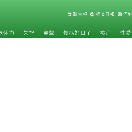
聯合報
經濟日報
河
退休力
失智
醫聲
慢病好日子
癌症
性愛