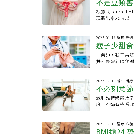
油鹽糖食物，控
不是豆類害
至器官受損。林
女性體重增加。
●更年期女性容
間。前3秒重點在
肪肝是可以透過
呼吸要提升，肌肉
欖油、魚類等，
性疾病」，若缺
時，胃腸下垂也
關鍵：增肌減脂、
過這個過程，可以
練。另建議以蛋
醒，決定換個方
根據《Journal 
高、肚子胖
內臟脂肪風險不
重—復胖」惡性
對少於熱量攝取
胖、脂肪肝與三高
層肌群中的腹橫
肪往內臟堆積的
被熟人看到，所以
現體脂率30%以
重，體重下降也會
後恐陷入「愈減
臟器官，我們天
幫助減重，更重
是否確實內縮。
瘦瘦針治療，還有
來。第一天，走了
險群。《Experime
低心臟風險。建議可
用輔助藥品，隨
主要可分為皮下
造成的傷害。她
去」。剛開始可
出問題，脂肪肝炎
天，爬完了30層
者，更證實「腰臀
以下，女性80公
象。台灣肥胖醫學
肪，可以從外部
顯示[Ref]，使
爬樓讓她確實感
過高是4.3倍，
2026-01-16 醫療.新
事，也攸關心臟
食規律不正常，B
難觀察到。女性本
15%至22%，
瘦子少甜食
清洗過一遍。意
肌瘤的高風險因子
養成良好的習慣
針」，結果嚴重
不僅會累積皮下脂
分享臨床觀察，有
動的第二天整個
無齡秘笈。》表
閱讀》．她三餐
水，卻以為是正
於90公分，醫學
「醫師，我平常
追蹤約半年，許多
升，但並不控制飲
發生，至於是否
菸不酒肝指數超
應症與健康效益
大於90公分，就會
雙和醫院新陳代
在減重效果上相
肉眼看起來臉更
所以仍無法下定論
康》所有，網站
與疾病史。擅自
Syndrome
的問題，導致糖
已有一款與人類G
養好，現在才知
的攝取，對子宮
誤，副作用風險
為三類：下半身
糖尿病是一種長
理、心血管疾病
其實運動不足 走
多其他的因素才是
的減脂全攻略BM
型）、下腹突出
思，逐一解析如
2025-12-19 養生.健
療選項。臨床研究
大學運動學教授
切相關 在2024年
字？逆轉代謝症
不必刻意節
自適合的減脂方法
尿病確實與肥胖
三酸甘油脂下降1
專業角度來看，
方式干預、飲食
肪容易堆積在下
體重正常，也可
肝與肝發炎目前台
2.0》指出，如
取、代謝異常有關
減肥維持體態及健
心和一定的努力
許多看起來清瘦
於●體重管理●
「日行萬步」這個
免慢性疾病的產生
度，不過有些看
訓練和有氧運動
重，而在胰島素
（NewEngland
大約是每分鐘12
24%。4、控制
當重要的一環。國
可能是水腫造成的
人，提醒民眾作
（Journalofth
會微微的喘。步伐
果、全穀類、植物
或高強度間歇運動
更容易出現水腫
斷糖尿病，才代
GLP-1協助改
斑馬線的距離。
瘤的發展潛在關聯） 這些食物與物品 可能默默增加子宮肌瘤風險 
12.56%體脂
2025-12-19 醫療.心
形成惡性循環。
時，胰臟分泌胰
效？快速減重會
老去
BMI逾24
的食物跟物品： 
代人的健康問題
每日飲水量為1.
能往往只剩下兩