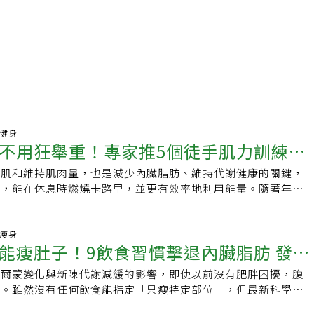
動健身
不用狂舉重！專家推5個徒手肌力訓練有
增肌和維持肌肉量，也是減少內臟脂肪、維持代謝健康的關鍵，
、燃脂
性，能在休息時燃燒卡路里，並更有效率地利用能量。隨著年齡
加速，因此優先進行肌力訓練非常重要。不過在舉起100磅的槓
家表示，其實不必舉重物訓練也很有幫助，適量、規律的肌力訓
、改善代謝等效果。EatingWell報導，認證私人教練伊莉莎
康瘦身
能瘦肚子！9飲食習慣擊退內臟脂肪 發酵
thShaw）說，研究顯示，阻力訓練能降低體脂率、總脂肪量，甚至
疾病相關的內臟脂肪，不需要極端限制熱量攝取，也能從運動獲
荷爾蒙變化與新陳代謝減緩的影響，即使以前沒有肥胖困擾，腹
琳賽（LindsyJackson）說，阻力訓練創造代謝脂肪的需
厚。雖然沒有任何飲食能指定「只瘦特定部位」，但最新科學研
的肌肉量。物理治療師凱特琳（KaitlynHanelt）說，運動還
整「飲食內容」與「進食時間」，不必辛苦運動，就能有效降低
，與內臟脂肪囤積相關。物理治療師羅莉（LoriDiamos）