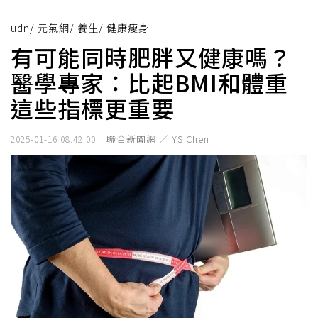
udn
/
元氣網
/
養生
/
健康瘦身
有可能同時肥胖又健康嗎？
醫學專家：比起BMI和體重
這些指標更重要
聯合新聞網 ／ YS Chen
2025-01-16 08:42:00