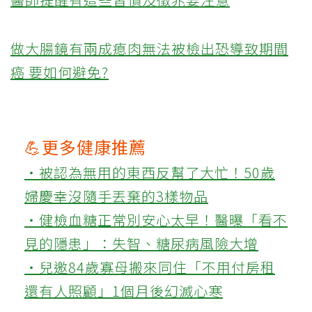
做大腸鏡有兩成瘜肉無法被檢出恐導致期間
癌 要如何避免?
💪更多健康推薦
‧被認為無用的東西反幫了大忙！50歲
婦慶幸沒隨手丟棄的3樣物品
‧健檢血糖正常別安心太早！醫曝「看不
見的隱患」：失智、糖尿病風險大增
‧兒邀84歲寡母搬來同住「不用付房租
還有人照顧」1個月後幻滅心寒