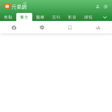
焦點
養生
醫療
百科
影音
課程
退休