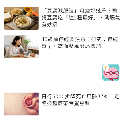
「豆腐減肥法」月瘦好幾斤？醫
揭豆腐吃「這2種最好」，消脹氣
有妙招
40歲前停經要注意！研究：停經
愈早，高血壓風險恐增加
日行5000步降死亡風險37% 走
路換超商茶葉蛋豆漿