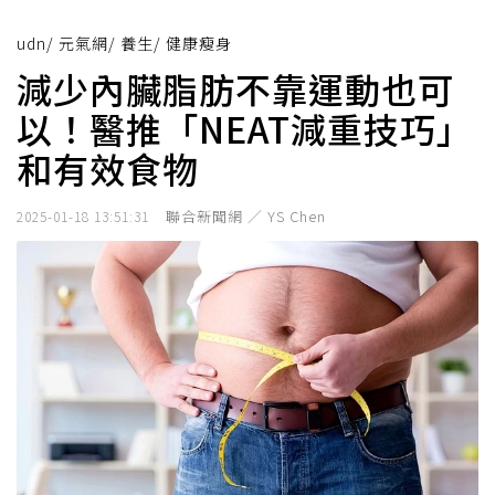
udn
/
元氣網
/
養生
/
健康瘦身
減少內臟脂肪不靠運動也可
以！醫推「NEAT減重技巧」
和有效食物
聯合新聞網 ／ YS Chen
2025-01-18 13:51:31