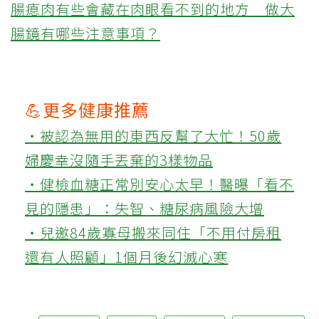
腸瘜肉有些會藏在肉眼看不到的地方 做大
腸鏡有哪些注意事項？
💪更多健康推薦
‧被認為無用的東西反幫了大忙！50歲
婦慶幸沒隨手丟棄的3樣物品
‧健檢血糖正常別安心太早！醫曝「看不
見的隱患」：失智、糖尿病風險大增
‧兒邀84歲寡母搬來同住「不用付房租
還有人照顧」1個月後幻滅心寒