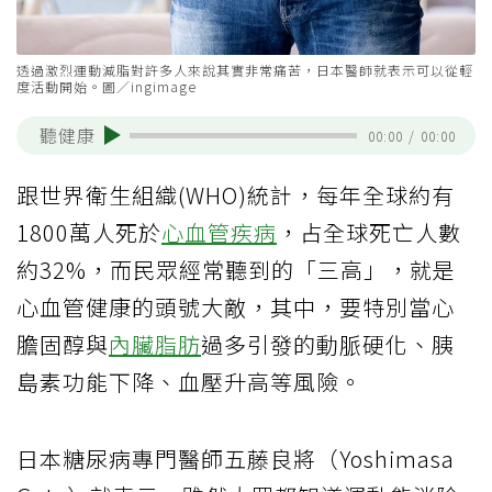
透過激烈運動減脂對許多人來說其實非常痛苦，日本醫師就表示可以從輕
度活動開始。圖／ingimage
聽健康
00:00
/
00:00
跟世界衛生組織(WHO)統計，每年全球約有
1800萬人死於
心血管疾病
，占全球死亡人數
約32%，而民眾經常聽到的「三高」，就是
心血管健康的頭號大敵，其中，要特別當心
膽固醇與
內臟脂肪
過多引發的動脈硬化、胰
島素功能下降、血壓升高等風險。
日本糖尿病專門醫師五藤良將（Yoshimasa