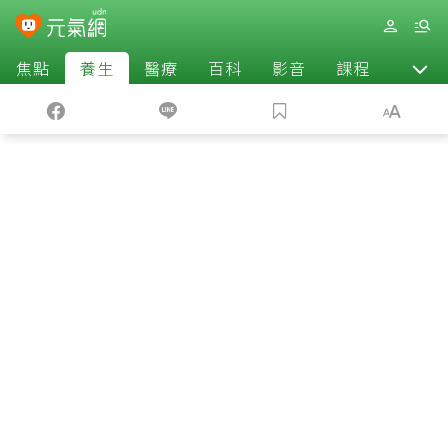
焦點
養生
醫療
百科
影音
課程
退休