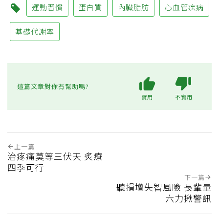
運動習慣
蛋白質
內臟脂肪
心血管疾病
基礎代謝率
這篇文章對你有幫助嗎?
實用
不實用
上一篇
治疼痛莫等三伏天 炙療
四季可行
下一篇
聽損增失智風險 長輩量
六力揪警訊