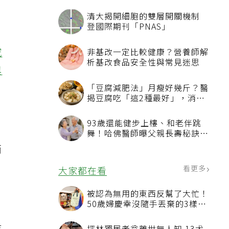
清大揭開細胞的雙層開關機制
登國際期刊「PNAS」
究
非基改一定比較健康？營養師解
析基改食品安全性與常見迷思
與
「豆腐減肥法」月瘦好幾斤？醫
揭豆腐吃「這2種最好」，消脹
氣有妙招
93歲還能健步上樓、和老伴跳
舞！哈佛醫師曝父親長壽秘訣：
沒吃保健品也不追養生潮
而
看更多
大家都在看
被認為無用的東西反幫了大忙！
50歲婦慶幸沒隨手丟棄的3樣物
品