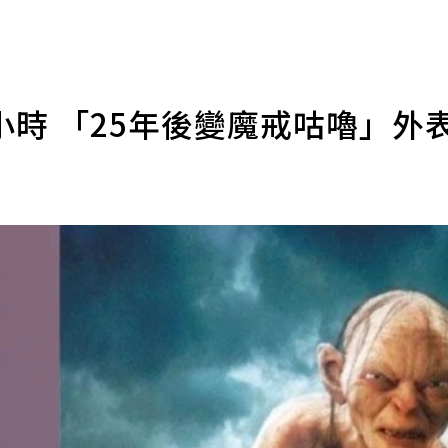
時 「25年後變魔戒咕嚕」外