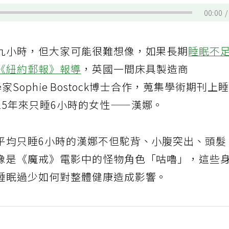
00:00
九小時，但大家可能很難想像，如果長期
睡眠不
《紐約郵報》報導
，英國一間床具製造商
家Sophie Bostock博士合作，蒐集學術期刊上
25年來只睡6小時的女性——漢娜。
平均只睡6小時的漢娜不但駝背、小腹突出、頭髮
像是《魔戒》電影中的怪物角色「咕嚕」，這些
睡眠過少如何對整體健康造成影響。