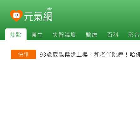
焦點
養生
失智論壇
醫療
百科
影音
93歲還能健步上樓、和老伴跳舞！哈
快訊