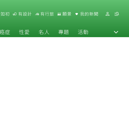
好如初
有設計
有行旅
願景
我的新聞
癌症
性愛
名人
專題
活動