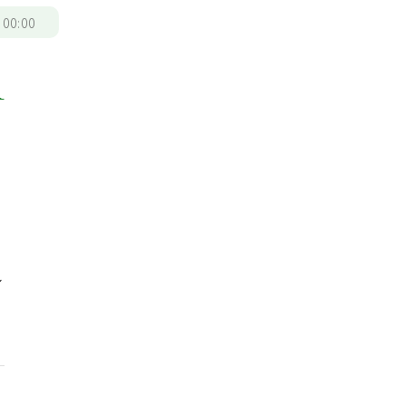
/
00:00
足
睡
身