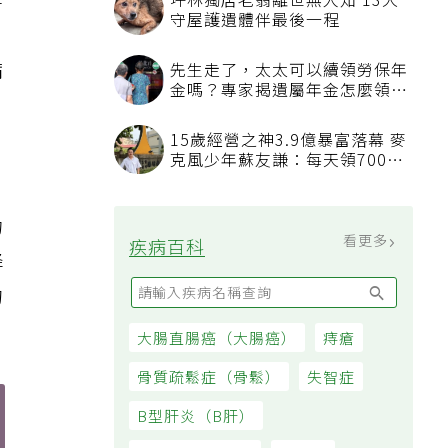
等
坪林獨居老翁離世無人知 13犬
守屋護遺體伴最後一程
病
先生走了，太太可以續領勞保年
金嗎？專家揭遺屬年金怎麼領，
看順位還要看資格
15歲經營之神3.9億暴富落幕 麥
克風少年蘇友謙：每天領700元
過日子
功
看更多
疾病百科
降
的
大腸直腸癌（大腸癌）
痔瘡
骨質疏鬆症（骨鬆）
失智症
B型肝炎（B肝）