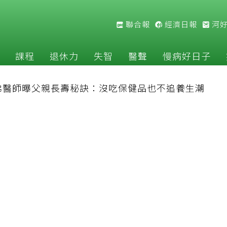
聯合報
經濟日報
河
課程
退休力
失智
醫聲
慢病好日子
佛醫師曝父親長壽秘訣：沒吃保健品也不追養生潮