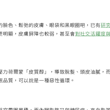
化、脫髮。圖/Bensons for Bed
的臉色、鬆弛的皮膚、眼袋和黑眼圈吧，已有
研
更明顯，皮膚屏障也較弱，甚至會
對社交活躍度
壓力荷爾蒙「皮質醇」，導致脫髮、頭皮油膩，
眠品質，可以說是一種惡性循環。