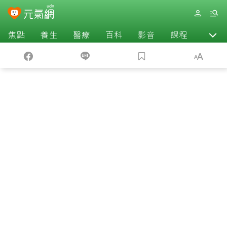
焦點
養生
醫療
百科
影音
課程
退休