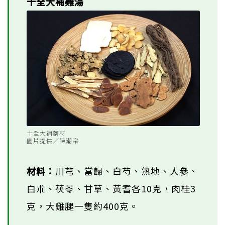
十全大補雞湯
十全大補藥材
圖片提供／陳潮宗
材料：
川芎、當歸、白芍、熟地、人參、
白朮、茯苓、甘草、黃耆各10克，肉桂3
克，大雞腿一隻約400克。