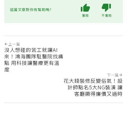
這篇文章對你有幫助嗎?
實用
不實用
上一篇
沒人想碰的苦工就讓AI
來！鴻海團隊駐醫院找痛
點 用科技讓醫療更有溫
度
下一篇
花大錢裝修反變俗氣！設
計師點名5大NG裝潢 讓
客廳顯得廉價又過時