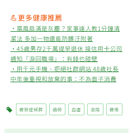
💪更多健康推薦
‧電風扇滿是灰塵？家事達人教1分鐘清
潔法 多加一物還能防髒汙附著
‧45歲男存2千萬提早退休 接信用卡公司
通知「淚回職場」：有錢也碰壁
‧用千元手機、拒絕社群網站 48歲社長
中年後重視和放棄的事：不為面子消費
疲勞症候群
過勞
血虛
滋陰
疲倦