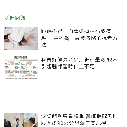
延伸閱讀
睡眠不足「血管如擰抹布被擠
壓」 專科醫：最被忽略的抗老方
法
科普好健康／迷走神經暈厥 缺水
引起腦部暫時供血不足
父親節別只看體重 醫師提醒男性
腰圍逾90公分恐藏三高危機