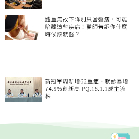
體重無故下降別只當變瘦，可能
暗藏這些疾病！醫師告訴你什麼
時候該就醫？
新冠單周新增62重症、就診暴增
74.8%創新高 PQ.16.1.1成主流
株