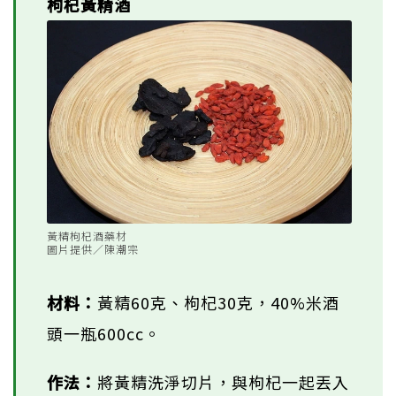
枸杞黃精酒
黃精枸杞酒藥材
圖片提供／陳潮宗
材料：
黃精60克、枸杞30克，40%米酒
頭一瓶600cc。
作法：
將黃精洗淨切片，與枸杞一起丟入