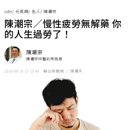
udn
/
元氣網
/
名人
/
陳潮宗
陳潮宗／慢性疲勞無解藥 你
的人生過勞了！
陳潮宗
陳潮宗中醫診所院長
聯合新聞網 ／ 陳潮宗
2016-06-29 17:15:44