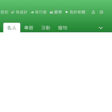
好如初
有設計
有行旅
願景
我的新聞
名人
專題
活動
寵物