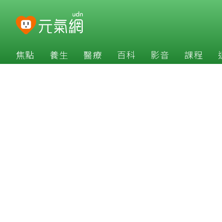
焦點
養生
醫療
百科
影音
課程