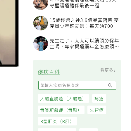
看更多
最新文章
沒人想碰的苦工就讓AI來！鴻海
團隊駐醫院找痛點 用科技讓醫
療更有溫度
糖尿病前期怎麼救？美國心臟協
會研究推「1夢幻水果組合」 酪