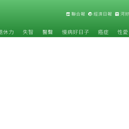
聯合報
經濟日報
河
退休力
失智
醫聲
慢病好日子
癌症
性愛