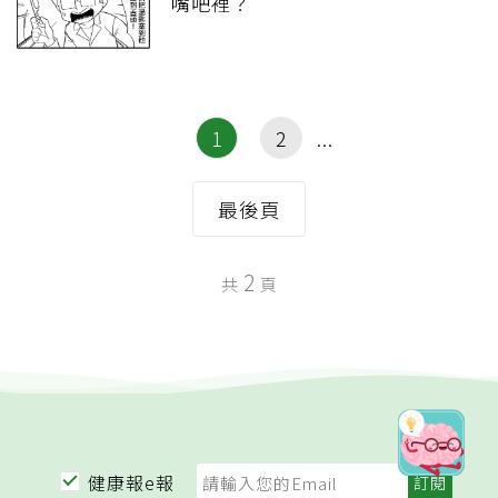
嘴吧裡？
1
2
最後頁
2
共
頁
健康報e報