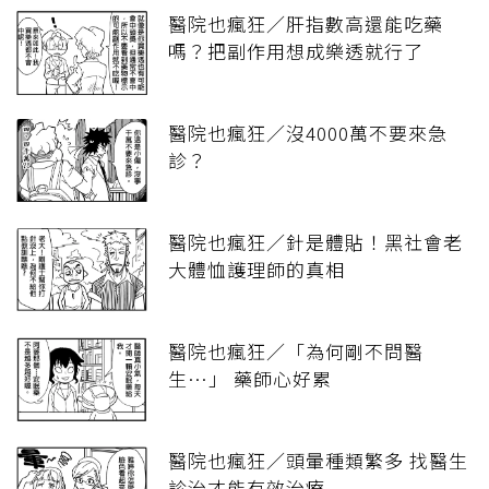
醫院也瘋狂／肝指數高還能吃藥
嗎？把副作用想成樂透就行了
醫院也瘋狂／沒4000萬不要來急
診？
醫院也瘋狂／針是體貼！黑社會老
大體恤護理師的真相
醫院也瘋狂／「為何剛不問醫
生…」 藥師心好累
醫院也瘋狂／頭暈種類繁多 找醫生
診治才能有效治療