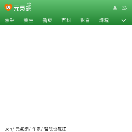
焦點
養生
醫療
百科
影音
課程
退休
udn
/
元氣網
/
作家
/
醫院也瘋狂