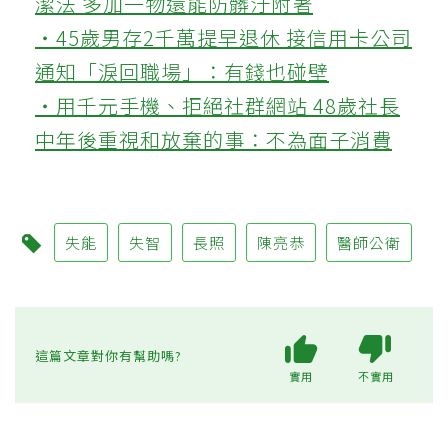
潔法 多加一物還能防髒汙附著
‧45歲男存2千萬提早退休 接信用卡公司
通知「淚回職場」：有錢也碰壁
‧用千元手機、拒絕社群網站 48歲社長
中年後重視和放棄的事：不為面子消費
失能
失智
長照
陳亮恭
醫師公衛
這篇文章對你有幫助嗎?
實用
不實用