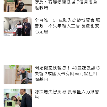
廚房、客廳變復健場 7個月後重
返職場
全台唯一CT車駛入高齡博覽會 張
善政：不只年輕人宜居 長輩也安
心定居
開始健忘別輕忽！ 40歲起就該防
失智 2成國人帶有阿茲海默症相
關基因
聽損增失智風險 長輩量六力揪警
訊