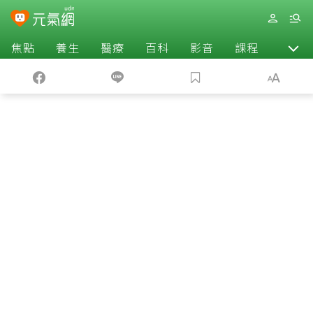
焦點
養生
醫療
百科
影音
課程
退休