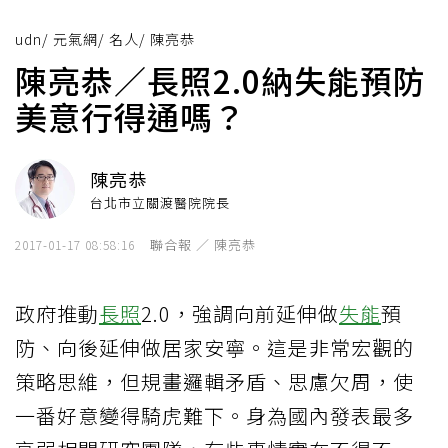
udn
/
元氣網
/
名人
/
陳亮恭
陳亮恭／長照2.0納失能預防
美意行得通嗎？
陳亮恭
台北市立關渡醫院院長
聯合報 ／ 陳亮恭
2017-01-17 08:58:16
政府推動
長照
2.0，強調向前延伸做
失能
預
防、向後延伸做居家安寧。這是非常宏觀的
策略思維，但規畫邏輯矛盾、思慮欠周，使
一番好意變得騎虎難下。身為國內發表最多