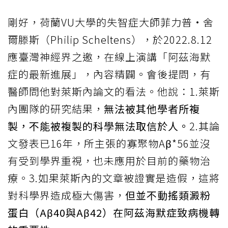
剛好，荷蘭VU大學的失智症大師菲力普·舍
爾滕斯（Philip Scheltens），於2022.8.12
應臺灣神經界之邀，在線上演講「阿茲海默
症的最新進展」，內容精闢。會後提問，有
醫師問他對萊斯內論文的看法。他說：1.萊斯
內團隊的研究結果，
無法被其他學者所複
製，不能被複製的科學無法取信於人。
2.其論
文發表已16年，所主張的寡聚物Aβ*56並沒
有受到學界重視，也未應用於目前的藥物治
療。3.如果萊斯內的文章被證實是造假，這將
對科學界造成極大傷害，
但並不動搖類澱粉
蛋白（Aβ40與Aβ42）在阿茲海默症致病機轉