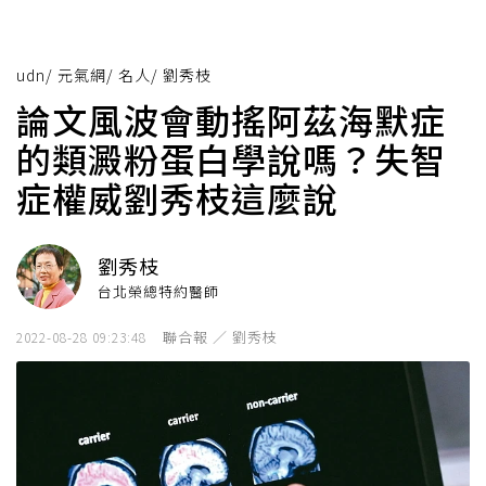
udn
/
元氣網
/
名人
/
劉秀枝
論文風波會動搖阿茲海默症
的類澱粉蛋白學說嗎？失智
症權威劉秀枝這麼說
劉秀枝
台北榮總特約醫師
聯合報 ／ 劉秀枝
2022-08-28 09:23:48