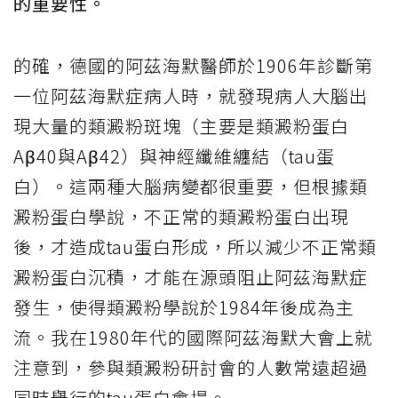
的重要性。
的確，德國的阿茲海默醫師於1906年診斷第
一位阿茲海默症病人時，就發現病人大腦出
現大量的類澱粉斑塊（主要是類澱粉蛋白
Aβ40與Aβ42）與神經纖維纏結（tau蛋
白）。這兩種大腦病變都很重要，但根據類
澱粉蛋白學說，不正常的類澱粉蛋白出現
後，才造成tau蛋白形成，所以減少不正常類
澱粉蛋白沉積，才能在源頭阻止阿茲海默症
發生，使得類澱粉學說於1984年後成為主
流。我在1980年代的國際阿茲海默大會上就
注意到，參與類澱粉研討會的人數常遠超過
同時舉行的tau蛋白會場。