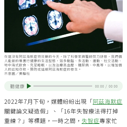
在還沒有阿茲海默症特效藥的今天，除了科學家與醫師努力研發，我們個
人能做的是實行健康的生活型態，如多動腦、多活動、運動、社交活動、
地中海式飲食、充足睡眠，以及治療高血壓、糖尿病、中風等，以增加個
人的認知存款，預防或延緩阿茲海默症的發生。
示意圖／美聯社
聽健康
00:00
/
00:00
2022年7月下旬，媒體紛紛出現「
阿茲海默症
關鍵論文疑造假」、「16年失智療法得打掉
重練？」等標題，一時之間，
失智症
專家忙