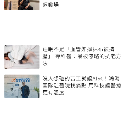
返職場
睡眠不足「血管如擰抹布被擠
壓」 專科醫：最被忽略的抗老方
法
沒人想碰的苦工就讓AI來！鴻海
團隊駐醫院找痛點 用科技讓醫療
更有溫度