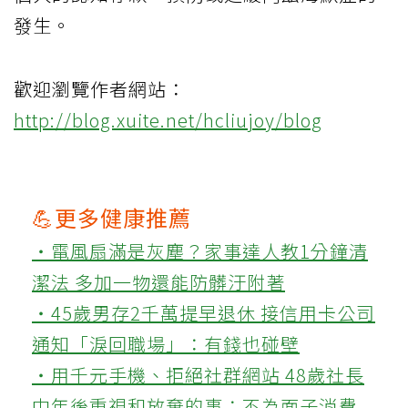
發生。
歡迎瀏覽作者網站：
http://blog.xuite.net/hcliujoy/blog
💪更多健康推薦
‧電風扇滿是灰塵？家事達人教1分鐘清
潔法 多加一物還能防髒汙附著
‧45歲男存2千萬提早退休 接信用卡公司
通知「淚回職場」：有錢也碰壁
‧用千元手機、拒絕社群網站 48歲社長
中年後重視和放棄的事：不為面子消費