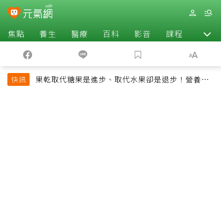
焦點
養生
醫療
百科
影音
課程
退休
果乾取代糖果是進步、取代水果卻是退步！營養師
快訊
揭果乾堅果常見健康陷阱