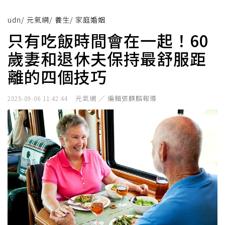
udn
/
元氣網
/
養生
/
家庭婚姻
只有吃飯時間會在一起！60
歲妻和退休夫保持最舒服距
離的四個技巧
元氣網 ／ 編輯張麒麟報導
2025-09-06 11:42:44