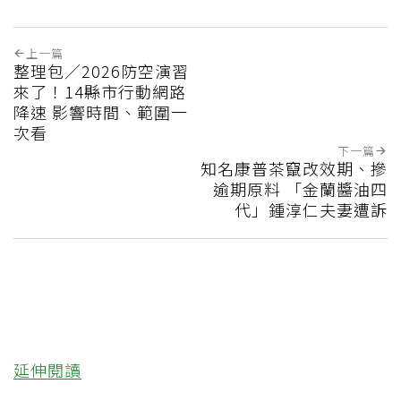
上一篇
整理包／2026防空演習
來了！14縣市行動網路
降速 影響時間、範圍一
次看
下一篇
知名康普茶竄改效期、摻
逾期原料 「金蘭醬油四
代」鍾淳仁夫妻遭訴
延伸閱讀