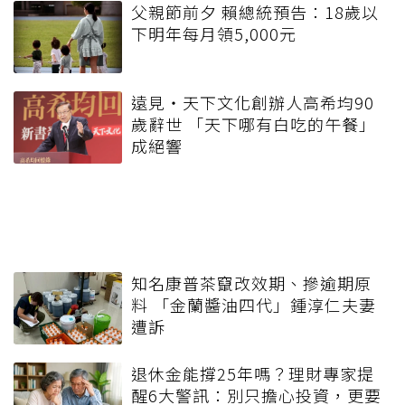
父親節前夕 賴總統預告：18歲以
下明年每月領5,000元
遠見‧天下文化創辦人高希均90
歲辭世 「天下哪有白吃的午餐」
成絕響
知名康普茶竄改效期、摻逾期原
料 「金蘭醬油四代」鍾淳仁夫妻
遭訴
退休金能撐25年嗎？理財專家提
醒6大警訊：別只擔心投資，更要