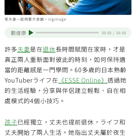
老夫妻一起用餐示意圖。ingimage
聽健康
00:00
/
00:00
許多
夫妻
是在
退休
長時間賦閒在家時，才是
真正兩人重新面對彼此的時刻，如何保持適
當的距離感是一門學問。60多歲的日本熟齡
YouTuberライフ在
《ESSE Online》
透過她
的生活經驗，分享與伴侶建立輕鬆、自在相
處模式的4個小技巧。
孩子
已經獨立，丈夫也提前退休，ライフ和
丈夫開始了兩人生活。她指出丈夫屬於夜生