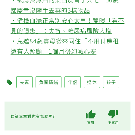
婦慶幸沒隨手丟棄的3樣物品
‧健檢血糖正常別安心太早！醫曝「看不
見的隱患」：失智、糖尿病風險大增
‧兒邀84歲寡母搬來同住「不用付房租
還有人照顧」1個月後幻滅心寒
夫妻
負面情緒
伴侶
退休
孩子
這篇文章對你有幫助嗎?
實用
不實用