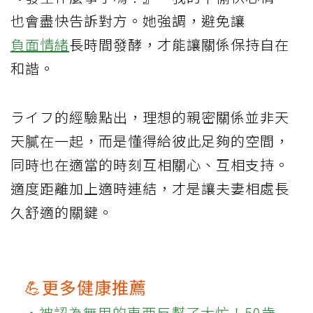
也會盡快告訴對方。她強調，避免讓
負面情緒
長時間發酵，才能讓關係保持自在
和諧。
ライフ的經驗點出，理想的親密關係並非天
天膩在一起，而是懂得給彼此足夠的空間，
同時也在適當的時刻互相關心、互相支持。
適度距離加上適時連結，才是讓夫妻相處長
久舒適的關鍵。
💪更多健康推薦
‧被認為無用的東西反幫了大忙！50歲