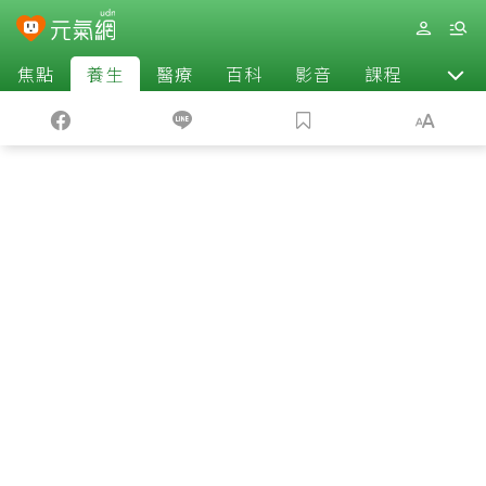
焦點
養生
醫療
百科
影音
課程
退休