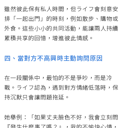
雖然彼此保有私人時間，但ライフ會刻意安
排「一起出門」的時刻，例如散步、購物或
外食。這些小小的共同活動，能讓兩人持續
累積共享的回憶，增進彼此情感。
四、當對方不高興時主動詢問原因
在一段關係中，最怕的不是爭吵，而是冷
戰。ライフ認為，遇到對方情緒低落時，保
持沉默只會讓問題拖延。
她舉例：「如果丈夫臉色不好，我會立刻問
『發生什麼事了嗎？』，我的不愉快心情，