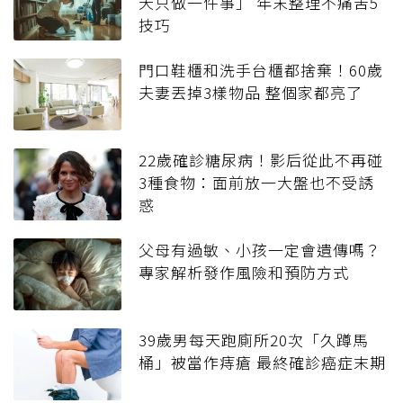
天只做一件事」 年末整理不痛苦5
技巧
門口鞋櫃和洗手台櫃都捨棄！60歲
夫妻丟掉3樣物品 整個家都亮了
22歲確診糖尿病！影后從此不再碰
3種食物：面前放一大盤也不受誘
惑
父母有過敏、小孩一定會遺傳嗎？
專家解析發作風險和預防方式
39歲男每天跑廁所20次「久蹲馬
桶」被當作痔瘡 最終確診癌症末期