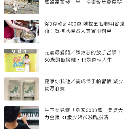
萬資產蒸發一半」快樂散步變惡夢
從0存款到400萬 她揭五個聰明省錢
術：買掃地機器人其實很划算
元氣最愛問／譚敦慈的放手哲學：
60歲的斷捨離，也是整理人生
健康你我他／養成帶手帕習慣 減少
資源浪費
生下女兒獲「身家6000萬」婆婆大
力金援 31歲少婦卻瀕臨崩潰