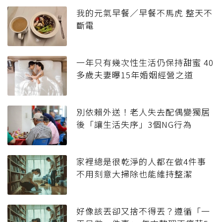
我的元氣早餐／早餐不馬虎 整天不
斷電
一年只有幾次性生活仍保持甜蜜 40
多歲夫妻曝15年婚姻經營之道
別依賴外送！老人失去配偶變獨居
後「讓生活失序」3個NG行為
家裡總是很乾淨的人都在做4件事
不用刻意大掃除也能維持整潔
好像該丟卻又捨不得丟？遵循「一