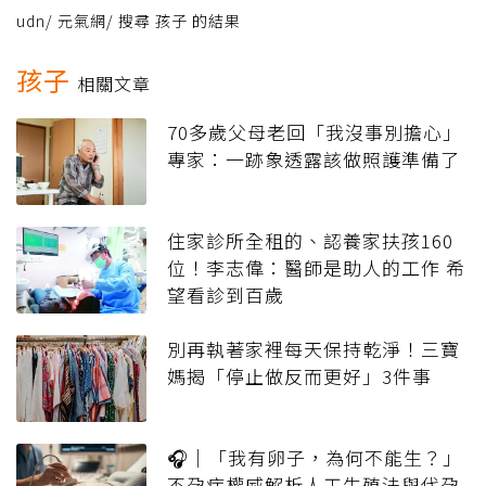
udn
/
元氣網
/
搜尋 孩子 的結果
孩子
相關文章
70多歲父母老回「我沒事別擔心」
專家：一跡象透露該做照護準備了
住家診所全租的、認養家扶孩160
位！李志偉：醫師是助人的工作 希
望看診到百歲
別再執著家裡每天保持乾淨！三寶
媽揭「停止做反而更好」3件事
🎧｜「我有卵子，為何不能生？」
不孕症權威解析人工生殖法與代孕