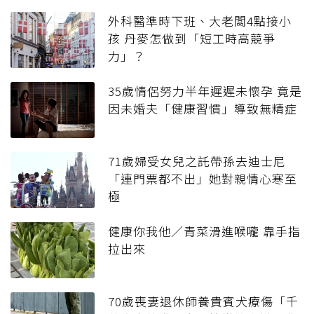
外科醫準時下班、大老闆4點接小
孩 丹麥怎做到「短工時高競爭
力」？
35歲情侶努力半年遲遲未懷孕 竟是
因未婚夫「健康習慣」導致無精症
71歲婦受女兒之託帶孫去迪士尼
「連門票都不出」她對親情心寒至
極
健康你我他／青菜滑進喉嚨 靠手指
拉出來
70歲喪妻退休師養貴賓犬療傷「千