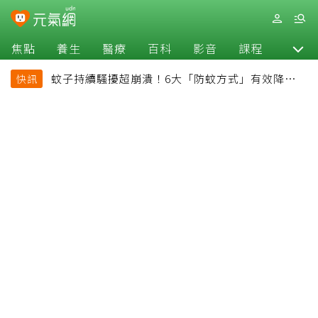
焦點
養生
醫療
百科
影音
課程
退休
蚊子持續騷擾超崩潰！6大「防蚊方式」有效降低被
快訊
叮機率