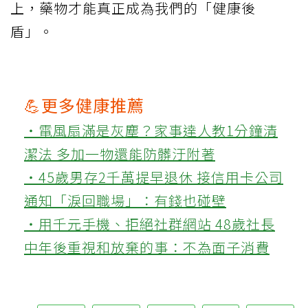
上，藥物才能真正成為我們的「健康後
盾」。
💪更多健康推薦
‧電風扇滿是灰塵？家事達人教1分鐘清
潔法 多加一物還能防髒汙附著
‧45歲男存2千萬提早退休 接信用卡公司
通知「淚回職場」：有錢也碰壁
‧用千元手機、拒絕社群網站 48歲社長
中年後重視和放棄的事：不為面子消費