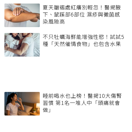
夏天皺褶處紅癢別輕忽！醫揭腋
下、鼠蹊部6部位 濕疹與黴菌感
染風險高
不只牡蠣海鮮能增強性慾！試試5
種「天然催情食物」也包含水果
睡前喝水也上榜！醫揭10大傷腎
習慣 第1名一堆人中「頭痛就會
做」