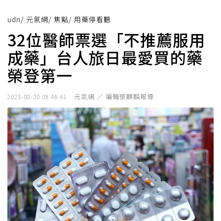
udn
/
元氣網
/
焦點
/
用藥停看聽
32位醫師票選「不推薦服用
成藥」台人旅日最愛買的藥
榮登第一
元氣網 ／ 編輯張麒麟報導
2025-08-30 09:46:41