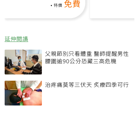
免費
負擔
特價
延伸閱讀
父親節別只看體重 醫師提醒男性
腰圍逾90公分恐藏三高危機
治疼痛莫等三伏天 炙療四季可行