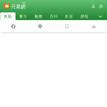
焦點
養生
醫療
百科
影音
課程
退休