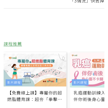
「3情況」快丟掉
課程推薦
影片課程
影片課程
【免費線上課】專屬你的超
乳癌運動訓練入門
燃脂體育課：超夯「拳擊有
伴你術後身心靈
氧」高壓族在家釋放壓力無
上影音課）