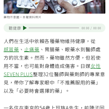
藥物示意圖。本報資料照片
聽健康
00:00
/
00:00
人們在生活中依賴各種藥物維持健康，從
感冒藥
、
止痛藥
、胃腸藥、眼藥水到醫師處
方的抗生素。然而，藥物雖然方便，但若使
用不當，也可能對身體造成傷害。日媒
女性
SEVEN PLUS
整理32位醫師與藥劑師的專業意
見，帶你了解專家眼中「不推薦服用的藥」
以及「必要時會選擇的藥」。
一名住在東京的54歲上班族A先生，前陣子因