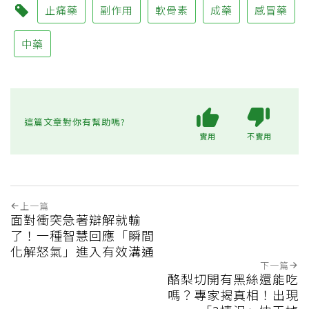
止痛藥
副作用
軟骨素
成藥
感冒藥
中藥
這篇文章對你有幫助嗎?
實用
不實用
上一篇
面對衝突急著辯解就輸
了！一種智慧回應「瞬間
化解怒氣」進入有效溝通
下一篇
酪梨切開有黑絲還能吃
嗎？專家揭真相！出現