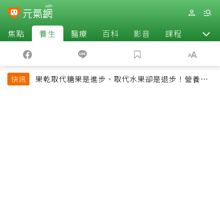
焦點
養生
醫療
百科
影音
課程
退休
果乾取代糖果是進步、取代水果卻是退步！營養師
快訊
揭果乾堅果常見健康陷阱