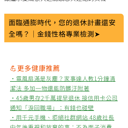
面臨通膨時代，您的退休計畫還安
全嗎？｜金錢性格專業檢測➤
💪更多健康推薦
‧電風扇滿是灰塵？家事達人教1分鐘清
潔法 多加一物還能防髒汙附著
‧45歲男存2千萬提早退休 接信用卡公司
通知「淚回職場」：有錢也碰壁
‧用千元手機、拒絕社群網站 48歲社長
中年後重視和放棄的事：不為面子消費