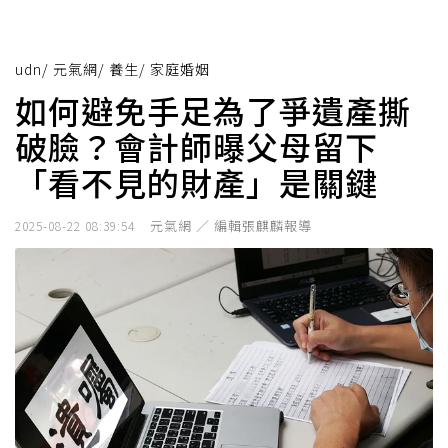
udn
/
元氣網
/
養生
/
家庭婚姻
如何避免手足為了爭遺產撕
破臉？會計師曝父母留下
「看不見的財產」是關鍵
元氣網 ／ 編輯張麒麟報導
2025-08-22 08:39:54