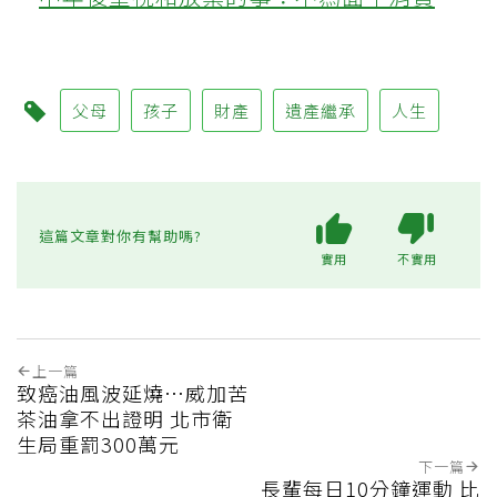
父母
孩子
財產
遺產繼承
人生
這篇文章對你有幫助嗎?
實用
不實用
上一篇
致癌油風波延燒…威加苦
茶油拿不出證明 北市衛
生局重罰300萬元
下一篇
長輩每日10分鐘運動 比