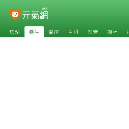
焦點
養生
醫療
百科
影音
課程