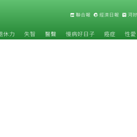
聯合報
經濟日報
河
退休力
失智
醫聲
慢病好日子
癌症
性愛