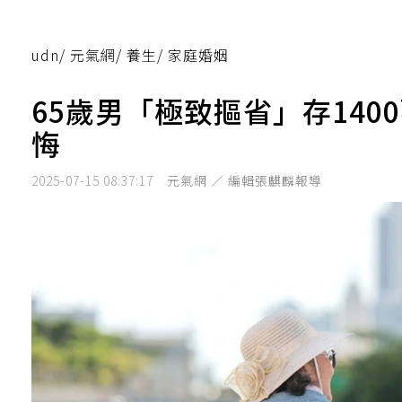
udn
/
元氣網
/
養生
/
家庭婚姻
65歲男「極致摳省」存14
悔
2025-07-15 08:37:17
元氣網 ／ 編輯張麒麟報導