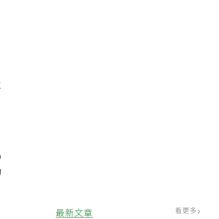
這
數
車
為
的
看更多
最新文章