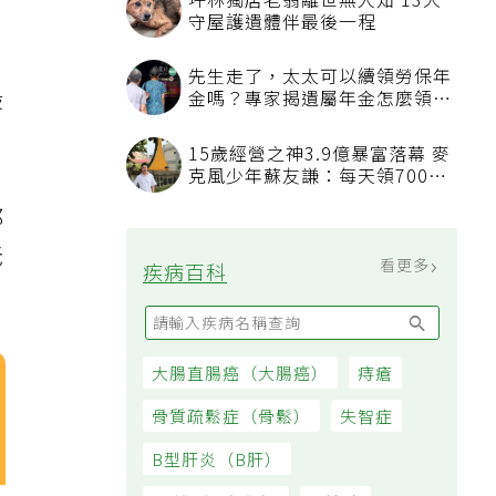
坪林獨居老翁離世無人知 13犬
守屋護遺體伴最後一程
先生走了，太太可以續領勞保年
般
金嗎？專家揭遺屬年金怎麼領，
看順位還要看資格
15歲經營之神3.9億暴富落幕 麥
克風少年蘇友謙：每天領700元
過日子
都
老
看更多
疾病百科
大腸直腸癌（大腸癌）
痔瘡
骨質疏鬆症（骨鬆）
失智症
B型肝炎（B肝）