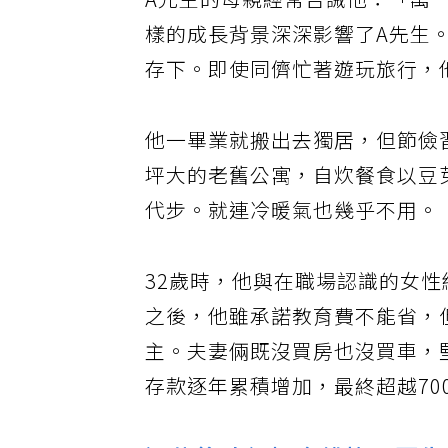
A先生的母親經常告誡他：「萬
樣的成長背景深深影響了A先生
存下。即使同儕忙著遊玩旅行，
他一畢業就搬出去獨居，但節儉
坪大的老舊公寓，自炊餐食以豆
代步。就連冷暖氣也幾乎不用。
32歲時，他與在職場認識的女
之後，他雖承諾教育費不能省，
主。夫妻倆既沒買房也沒買車，
存款逐年累積增加，最終超越70