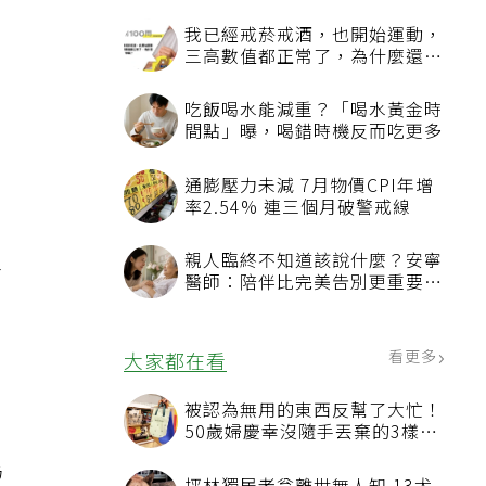
我已經戒菸戒酒，也開始運動，
三高數值都正常了，為什麼還不
能停藥？
要
吃飯喝水能減重？「喝水黃金時
間點」曝，喝錯時機反而吃更多
通膨壓力未減 7月物價CPI年增
率2.54% 連三個月破警戒線
健
親人臨終不知道該說什麼？安寧
了
醫師：陪伴比完美告別更重要，
4句話值得及早說出口
看更多
大家都在看
被認為無用的東西反幫了大忙！
50歲婦慶幸沒隨手丟棄的3樣物
品
為