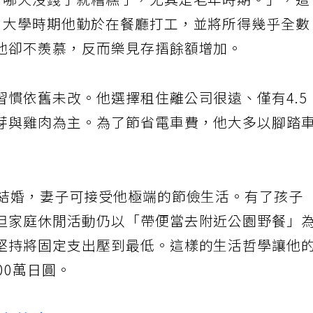
一哪天沒錢了就糟糕了，尤其是老年時期。」，
。大學時期他勤於在餐廳打工，並將所得幾乎全
他卻不羨慕，反而樂見存摺餘額增加。
習慣依舊未改。他選擇租住離公司很遠、僅有4.5
芽與雞肉為主。為了節省電車費，他大多以腳踏
性結婚，妻子可接受他極端的節儉生活。有了孩子
但家庭休閒活動仍以「帶便當去附近公園野餐」
堅持將固定支出壓到最低。這樣的生活哲學讓他
00萬日圓。