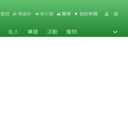
好如初
有設計
有行旅
願景
我的新聞
名人
專題
活動
寵物