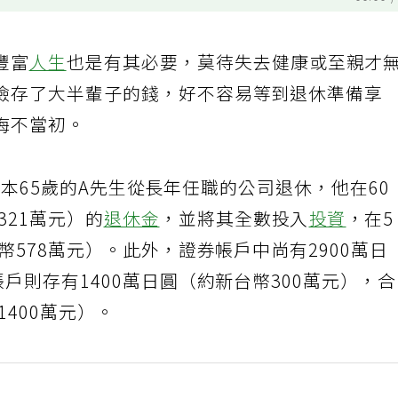
00:00
豐富
人生
也是有其必要，莫待失去健康或至親才
儉存了大半輩子的錢，好不容易等到退休準備享
悔不當初。
本65歲的A先生從長年任職的公司退休，他在60
321萬元）的
退休金
，並將其全數投入
投資
，在5
幣578萬元）。此外，證券帳戶中尚有2900萬日
戶則存有1400萬日圓（約新台幣300萬元），
1400萬元）。