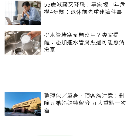
55歲減薪又降職！專家揭中年危
機4步驟：退休前先重建這件事
排水管堵塞倒鹽沒用？專家提
醒：恐加速水管腐蝕還可能愈清
愈塞
整理包／單身、頂客族注意！刪
除兄弟姊妹特留分 九大重點一次
看