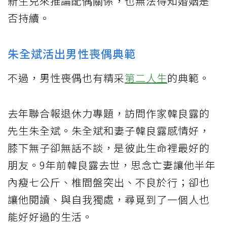
新生兒來推論配偶關係，也無法得知婚姻是
否持續。
朱全斌活出男性喪偶典範
不過，男性喪偶也有精采
第二人生
的典範。
去年聯合報退休力專題，訪問作家韓良露的
先生朱全斌。朱全斌和妻子韓良露感情好，
膝下無子卻無話不談，是彼此生命裡最好的
朋友。9年前韓良露去世，思念亡妻讓他半年
內瘦七公斤、椎間盤突出、不良於行；卻也
讓他閱讀、與自我獨處，尋覓到了一個人也
能好好過的生活。