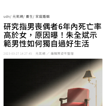
udn
/
元氣網
/
養生
/
家庭婚姻
研究指男喪偶者6年內死亡率
高於女，原因曝！朱全斌示
範男性如何獨自過好生活
元氣網 ／ 編輯葉姿岑整理
2023-03-27 14:27:45