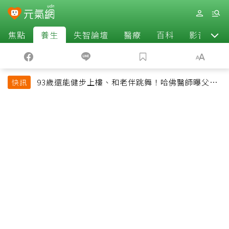
焦點
養生
失智論壇
醫療
百科
影音
93歲還能健步上樓、和老伴跳舞！哈佛醫師曝父親
快訊
長壽秘訣：沒吃保健品也不追養生潮