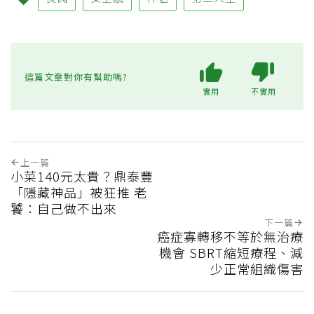
這篇文章對你有幫助嗎?
實用
不實用
上一篇
小菜140元太貴？鼎泰豐
「隱藏神品」被狂推 老
饕：自己做不出來
下一篇
癌症寡轉移不等於無治療
機會 SBRT縮短療程、減
少正常組織傷害