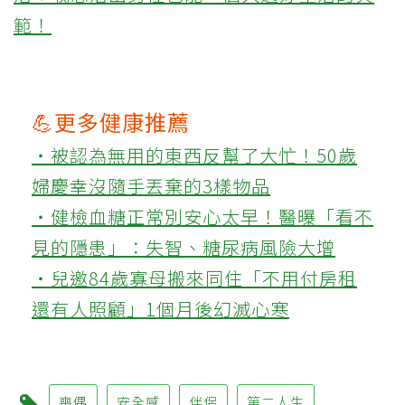
範！
💪更多健康推薦
‧被認為無用的東西反幫了大忙！50歲
婦慶幸沒隨手丟棄的3樣物品
‧健檢血糖正常別安心太早！醫曝「看不
見的隱患」：失智、糖尿病風險大增
‧兒邀84歲寡母搬來同住「不用付房租
還有人照顧」1個月後幻滅心寒
喪偶
安全感
伴侶
第二人生