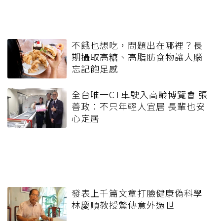
不餓也想吃，問題出在哪裡？長
期攝取高糖、高脂肪食物讓大腦
忘記飽足感
全台唯一CT車駛入高齡博覽會 張
善政：不只年輕人宜居 長輩也安
心定居
發表上千篇文章打臉健康偽科學
林慶順教授驚傳意外過世