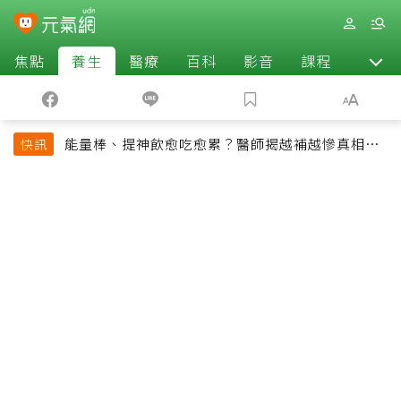
焦點
養生
醫療
百科
影音
課程
退休
能量棒、提神飲愈吃愈累？醫師揭越補越慘真相：
快訊
恐欠下疲勞債