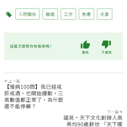
人際關係
離婚
工作
焦慮
夫妻
這篇文章對你有幫助嗎?
實用
不實用
上一篇
【慢病100問】我已經戒
菸戒酒，也開始運動，三
高數值都正常了，為什麼
還不能停藥？
下一篇
遠見‧天下文化創辦人高
希均90歲辭世 「天下哪