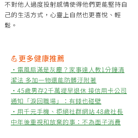
不對他人過度投射感情使得他們更能堅持自
己的生活方式，心靈上自然也更喜悅、輕
鬆。
💪更多健康推薦
‧電風扇滿是灰塵？家事達人教1分鐘清
潔法 多加一物還能防髒汙附著
‧45歲男存2千萬提早退休 接信用卡公司
通知「淚回職場」：有錢也碰壁
‧用千元手機、拒絕社群網站 48歲社長
中年後重視和放棄的事：不為面子消費