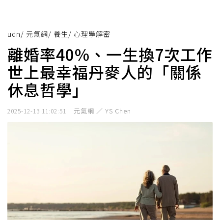
udn
/
元氣網
/
養生
/
心理學解密
離婚率40%、一生換7次工作
世上最幸福丹麥人的「關係
休息哲學」
元氣網 ／ YS Chen
2025-12-13 11:02:51