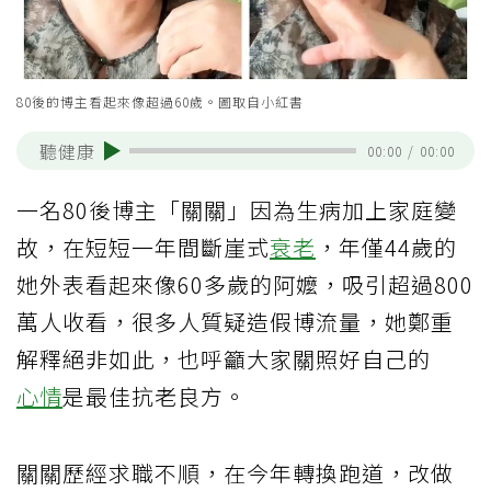
80後的博主看起來像超過60歲。圖取自小紅書
聽健康
00:00
/
00:00
一名80後博主「關關」因為生病加上家庭變
故，在短短一年間斷崖式
衰老
，年僅44歲的
她外表看起來像60多歲的阿嬤，吸引超過800
萬人收看，很多人質疑造假博流量，她鄭重
解釋絕非如此，也呼籲大家關照好自己的
心情
是最佳抗老良方。
關關歷經求職不順，在今年轉換跑道，改做