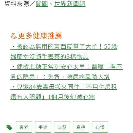
資料來源／
關關
、
世界新聞網
💪更多健康推薦
‧被認為無用的東西反幫了大忙！50歲
婦慶幸沒隨手丟棄的3樣物品
‧健檢血糖正常別安心太早！醫曝「看不
見的隱患」：失智、糖尿病風險大增
‧兒邀84歲寡母搬來同住「不用付房租
還有人照顧」1個月後幻滅心寒
衰老
手術
白髮
直播
心情