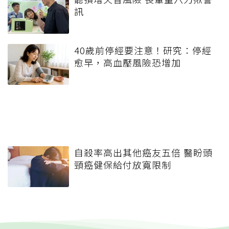
訊
40歲前停經要注意！研究：停經
愈早，高血壓風險恐增加
自殺率高出其他癌友五倍 醫盼頭
頸癌健保給付放寬限制