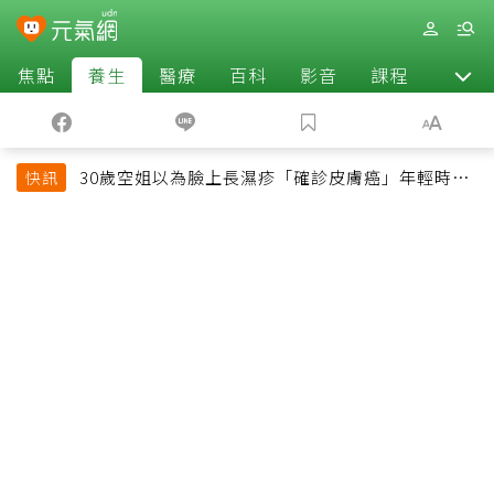
焦點
養生
醫療
百科
影音
課程
退休
30歲空姐以為臉上長濕疹「確診皮膚癌」年輕時一
快訊
習慣釀惡果超後悔