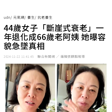
udn
/
元氣網
/
養生
/
抗老養生
44歲女子「斷崖式衰老」一
年退化成66歲老阿姨 她曝容
貌急墜真相
聯合新聞網 ／ 編輯張麒麟報導
2024-11-22 11:41:45