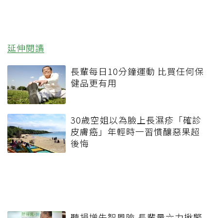
延伸閱讀
長輩每日10分鐘運動 比買任何保
健品更有用
30歲空姐以為臉上長濕疹「確診
皮膚癌」年輕時一習慣釀惡果超
後悔
聽損增失智風險 長輩量六力揪警