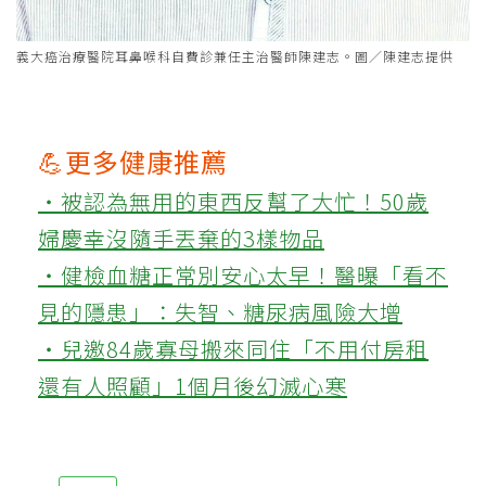
義大癌治療醫院耳鼻喉科自費診兼任主治醫師陳建志。圖／陳建志提供
💪更多健康推薦
‧被認為無用的東西反幫了大忙！50歲
婦慶幸沒隨手丟棄的3樣物品
‧健檢血糖正常別安心太早！醫曝「看不
見的隱患」：失智、糖尿病風險大增
‧兒邀84歲寡母搬來同住「不用付房租
還有人照顧」1個月後幻滅心寒