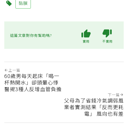
黏膜
這篇文章對你有幫助嗎?
實用
不實用
上一篇
60歲男每天起床「喝一
杯熱開水」卻頭暈心悸
醫揭3種人反增血管負擔
下一篇
父母為了省錢冷氣調弱風
業者實測結果「反而更耗
電」 風向也有差