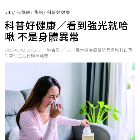
udn
/
元氣網
/
焦點
/
科普好健康
科普好健康／看到強光就哈
啾 不是身體異常
聯合報 ／ 文／義大癌治療醫院耳鼻喉科自費
2026-05-02 08:52:27
診兼任主治醫師陳建志