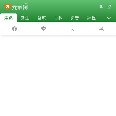
焦點
養生
醫療
百科
影音
課程
退休