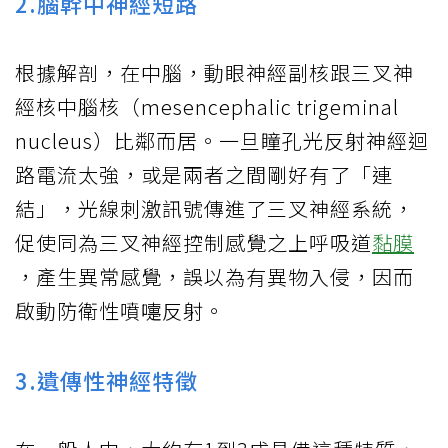
2.腦幹中神經短路
根據解剖，在中腦，動眼神經副核跟三叉神
經核中腦核（mesencephalic trigeminal
nucleus）比鄰而居。一旦瞳孔光反射神經迴
路電流太強，或是兩者之間剛好有了「連
結」，光線刺激訊號傳進了三叉神經系統，
促使同為三叉神經控制感覺之上呼吸道
黏膜
，產生異常感覺，誤以為有異物入侵，因而
啟動防衛性噴嚏反射。
3.遺傳性神經特徵