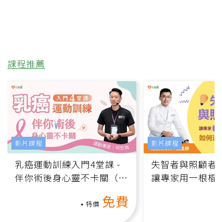
課程推薦
影片課程
影片課程
乳癌運動訓練入門4堂課 -
失智者與照顧者
伴你術後身心靈不卡關（線
讓專家用一根棍
上影音課）
何逆轉退化大腦
免費
課）
特價