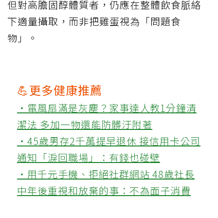
但對高膽固醇體質者，仍應在整體飲食脈絡
下適量攝取，而非把雞蛋視為「問題食
物」。
💪更多健康推薦
‧電風扇滿是灰塵？家事達人教1分鐘清
潔法 多加一物還能防髒汙附著
‧45歲男存2千萬提早退休 接信用卡公司
通知「淚回職場」：有錢也碰壁
‧用千元手機、拒絕社群網站 48歲社長
中年後重視和放棄的事：不為面子消費