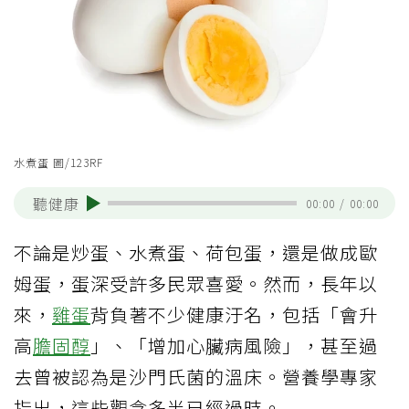
水煮蛋 圖/123RF
聽健康
00:00
/
00:00
不論是炒蛋、水煮蛋、荷包蛋，還是做成歐
姆蛋，蛋深受許多民眾喜愛。然而，長年以
來，
雞蛋
背負著不少健康汙名，包括「會升
高
膽固醇
」、「增加心臟病風險」，甚至過
去曾被認為是沙門氏菌的溫床。營養學專家
指出，這些觀念多半已經過時。