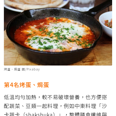
烤蛋、焗蛋 圖/Pixabay
第4名烤蛋、焗蛋
低溫均勻加熱，較不易破壞營養，也方便搭
配蔬菜、豆類一起料理，例如中東料理「沙
卡蔬卡（shakshuka）」，整體膳食纖維與