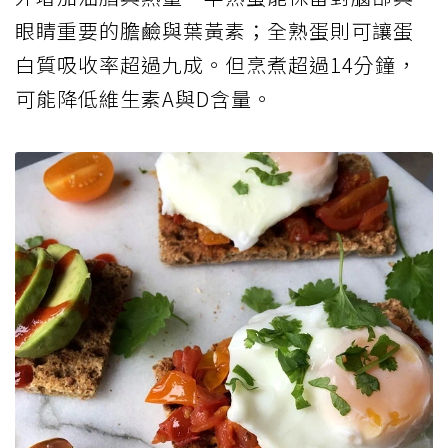
眼睛重要的膽鹼與葉黃素；全熟蛋則可讓蛋
白質吸收率超過九成。但烹煮超過14分鐘，
可能降低維生素A與D含量。