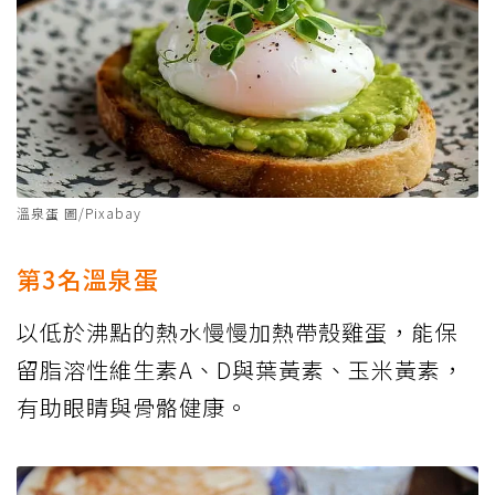
溫泉蛋 圖/Pixabay
第3名溫泉蛋
以低於沸點的熱水慢慢加熱帶殼雞蛋，能保
留脂溶性維生素A、D與葉黃素、玉米黃素，
有助眼睛與骨骼健康。