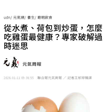
udn
/
元氣網
/
養生
/
聰明飲食
從水煮、荷包到炒蛋，怎麼
吃雞蛋最健康？專家破解過
時迷思
元氣周報
聯合報元氣周報 ／ 記者王郁婷輯譯
2026-01-11 09:36:55