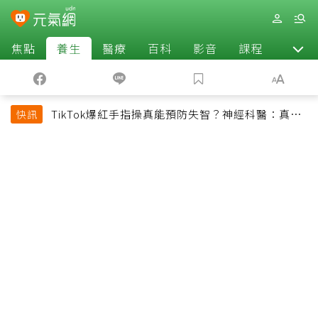
焦點
養生
醫療
百科
影音
課程
退休
TikTok爆紅手指操真能預防失智？神經科醫：真正
快訊
該做的是4件事