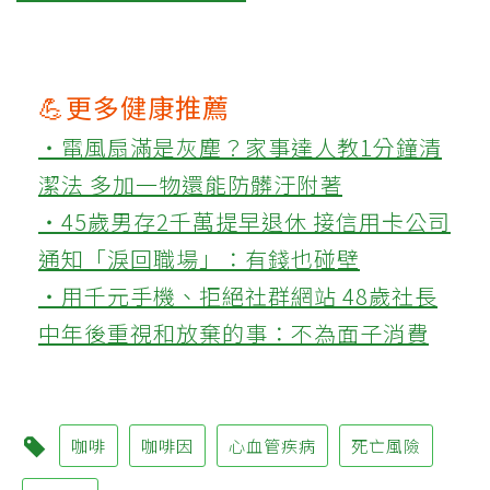
💪更多健康推薦
‧電風扇滿是灰塵？家事達人教1分鐘清
潔法 多加一物還能防髒汙附著
‧45歲男存2千萬提早退休 接信用卡公司
通知「淚回職場」：有錢也碰壁
‧用千元手機、拒絕社群網站 48歲社長
中年後重視和放棄的事：不為面子消費
咖啡
咖啡因
心血管疾病
死亡風險