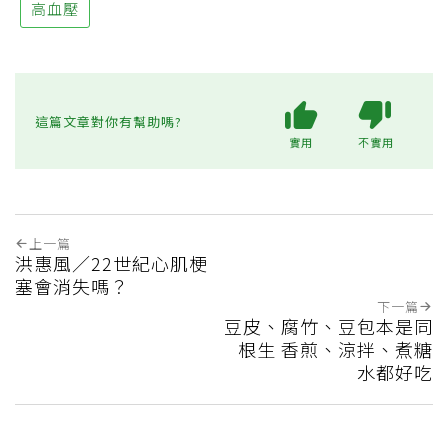
高血壓
這篇文章對你有幫助嗎?
實用
不實用
上一篇
洪惠風／22世紀心肌梗
塞會消失嗎？
下一篇
豆皮、腐竹、豆包本是同
根生 香煎、涼拌、煮糖
水都好吃