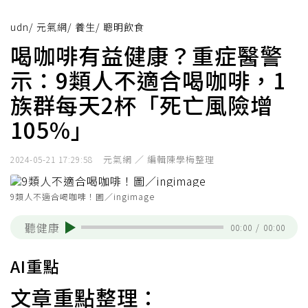
udn
/
元氣網
/
養生
/
聰明飲食
喝咖啡有益健康？重症醫警
示：9類人不適合喝咖啡，1
族群每天2杯「死亡風險增
105%」
元氣網 ／ 編輯陳學梅整理
2024-05-21 17:29:58
9類人不適合喝咖啡！圖／ingimage
聽健康
00:00
/
00:00
AI重點
文章重點整理：