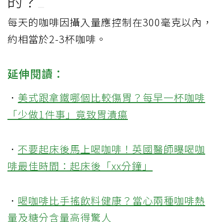
的？
每天的咖啡因攝入量應控制在300毫克以內，
約相當於2-3杯咖啡。
延伸閱讀：
．
美式跟拿鐵哪個比較傷胃？每早一杯咖啡
「少做1件事」竟致胃潰瘍
．
不要起床後馬上喝咖啡！英國醫師曝喝咖
啡最佳時間：起床後「xx分鐘」
．
喝咖啡比手搖飲料健康？當心兩種咖啡熱
量及糖分含量高得驚人