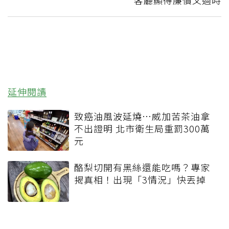
客廳顯得廉價又過時
延伸閱讀
致癌油風波延燒…威加苦茶油拿
不出證明 北市衛生局重罰300萬
元
酪梨切開有黑絲還能吃嗎？專家
揭真相！出現「3情況」快丟掉