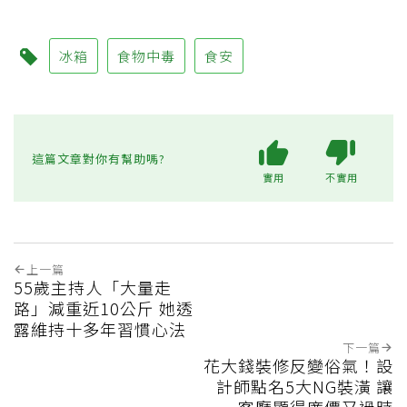
冰箱
食物中毒
食安
這篇文章對你有幫助嗎?
實用
不實用
上一篇
55歲主持人「大量走
路」減重近10公斤 她透
露維持十多年習慣心法
下一篇
花大錢裝修反變俗氣！設
計師點名5大NG裝潢 讓