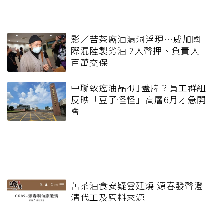
影／苦茶癌油漏洞浮現…威加國
際混陸製劣油 2人聲押、負責人
百萬交保
中聯致癌油品4月蓋牌？員工群組
反映「豆子怪怪」高層6月才急開
會
苦茶油食安疑雲延燒 源春發聲澄
清代工及原料來源