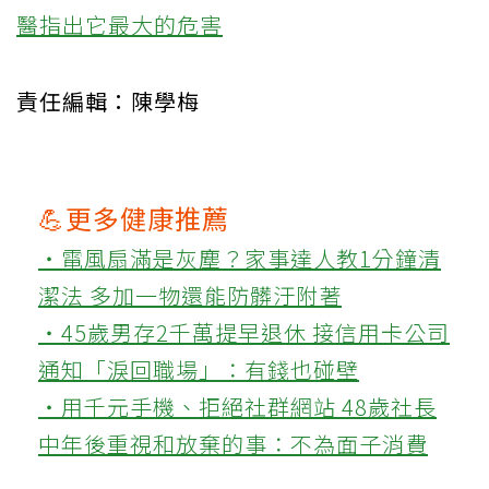
醫指出它最大的危害
責任編輯：陳學梅
💪更多健康推薦
‧電風扇滿是灰塵？家事達人教1分鐘清
潔法 多加一物還能防髒汙附著
‧45歲男存2千萬提早退休 接信用卡公司
通知「淚回職場」：有錢也碰壁
‧用千元手機、拒絕社群網站 48歲社長
中年後重視和放棄的事：不為面子消費