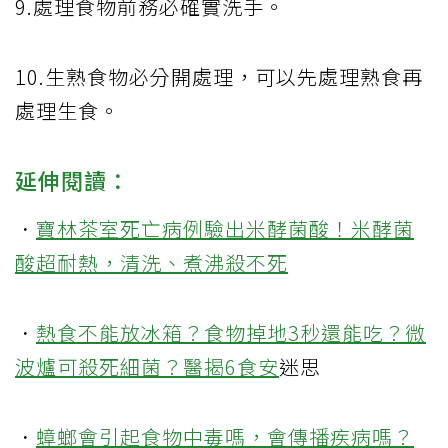
9.處理食物前務必確實洗手。
10.生熟食物必分開處理，可以先處理熟食再
處理生食。
延伸閱讀：
．
寶林茶室死亡病例驗出米酵菌酸！米酵菌
酸超耐熱，清洗、煮沸殺不死
．
熱食不能放冰箱？食物掉地3秒還能吃？微
波爐可殺死細菌？醫揭6
食安
迷思
．
蟑螂會引起食物中毒嗎，會傳播疾病嗎？