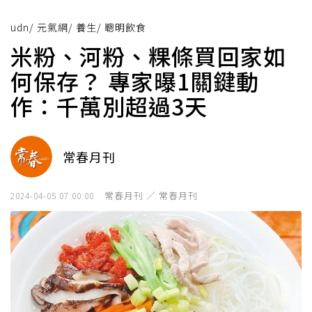
udn
/
元氣網
/
養生
/
聰明飲食
米粉、河粉、粿條買回家如
何保存？ 專家曝1關鍵動
作：千萬別超過3天
常春月刊
常春月刊 ／ 常春月刊
2024-04-05 07:00:00