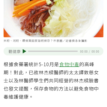
米粉、河粉、粿條買回家如何保存？示意圖／記者侯永全攝影
聽健康
00:00
/
00:00
根據食藥署統計5-10月是
食物中毒
的高峰
期！對此，已故林杰樑醫師的太太譚敦慈女
士以及林醫師學生們共同經營的林杰樑臉書
也發文提醒，保存食物的方法以避免食物中
毒維護健康。