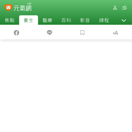
焦點
養生
醫療
百科
影音
課程
退休